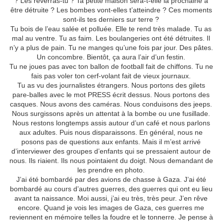
? Les reverras-tu ? Ta petite maison sera-t-elle la prochaine à
être détruite ? Les bombes vont-elles t’atteindre ? Ces moments
sont-ils tes derniers sur terre ?
Tu bois de l’eau salée et polluée. Elle te rend très malade. Tu as
mal au ventre. Tu as faim. Les boulangeries ont été détruites. Il
n’y a plus de pain. Tu ne manges qu’une fois par jour. Des pâtes.
Un concombre. Bientôt, ça aura l’air d’un festin.
Tu ne joues pas avec ton ballon de football fait de chiffons. Tu ne
fais pas voler ton cerf-volant fait de vieux journaux.
Tu as vu des journalistes étrangers. Nous portons des gilets
pare-balles avec le mot PRESS écrit dessus. Nous portons des
casques. Nous avons des caméras. Nous conduisons des jeeps.
Nous surgissons après un attentat à la bombe ou une fusillade.
Nous restons longtemps assis autour d’un café et nous parlons
aux adultes. Puis nous disparaissons. En général, nous ne
posons pas de questions aux enfants. Mais il m’est arrivé
d’interviewer des groupes d’enfants qui se pressaient autour de
nous. Ils riaient. Ils nous pointaient du doigt. Nous demandant de
les prendre en photo.
J’ai été bombardé par des avions de chasse à Gaza. J’ai été
bombardé au cours d’autres guerres, des guerres qui ont eu lieu
avant ta naissance. Moi aussi, j’ai eu très, très peur. J’en rêve
encore. Quand je vois les images de Gaza, ces guerres me
reviennent en mémoire telles la foudre et le tonnerre. Je pense à