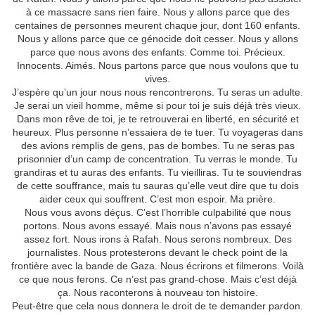
à ce massacre sans rien faire. Nous y allons parce que des
centaines de personnes meurent chaque jour, dont 160 enfants.
Nous y allons parce que ce génocide doit cesser. Nous y allons
parce que nous avons des enfants. Comme toi. Précieux.
Innocents. Aimés. Nous partons parce que nous voulons que tu
vives.
J’espère qu’un jour nous nous rencontrerons. Tu seras un adulte.
Je serai un vieil homme, même si pour toi je suis déjà très vieux.
Dans mon rêve de toi, je te retrouverai en liberté, en sécurité et
heureux. Plus personne n’essaiera de te tuer. Tu voyageras dans
des avions remplis de gens, pas de bombes. Tu ne seras pas
prisonnier d’un camp de concentration. Tu verras le monde. Tu
grandiras et tu auras des enfants. Tu vieilliras. Tu te souviendras
de cette souffrance, mais tu sauras qu’elle veut dire que tu dois
aider ceux qui souffrent. C’est mon espoir. Ma prière.
Nous vous avons déçus. C’est l’horrible culpabilité que nous
portons. Nous avons essayé. Mais nous n’avons pas essayé
assez fort. Nous irons à Rafah. Nous serons nombreux. Des
journalistes. Nous protesterons devant le check point de la
frontière avec la bande de Gaza. Nous écrirons et filmerons. Voilà
ce que nous ferons. Ce n’est pas grand-chose. Mais c’est déjà
ça. Nous raconterons à nouveau ton histoire.
Peut-être que cela nous donnera le droit de te demander pardon.