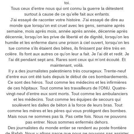
toi.
Tous ceux d’entre nous qui ont connu la guerre la détestent
surtout à cause de ce qu’elle fait aux enfants.
J’ai essayé de raconter votre histoire. J’ai essayé de dire au
monde que lorsqu’on est cruel avec les gens, semaine après
semaine, mois après mois, année après année, décennie après
décennie, lorsqu’on les prive de liberté et de dignité, lorsqu’on les
humilie et les enferme dans une prison à ciel ouvert, lorsqu’on les
tue comme s’ils étaient des bêtes, ils finissent par être très en
colère. Ils font aux autres ce qu’on leur a fait. Je l’ai dit et redit. Je
l’ai dit pendant sept ans. Rares sont ceux qui m’ont écouté. Et
maintenant, voilà.
Il y a des journalistes palestiniens très courageux. Trente-neuf
d’entre eux ont été tués depuis le début de ces bombardements.
Ce sont des héros. Tout comme les médecins et les infirmières
de ces hôpitaux. Tout comme les travailleurs de l’ONU. Quatre-
vingt-neuf d’entre eux sont morts. Tout comme les ambulanciers
et les médecins. Tout comme les équipes de secours qui
soulèvent les dalles de béton à la force de leurs bras. Tout
comme les mères et les pères qui vous protègent des bombes.
Mais nous ne sommes pas là. Pas cette fois. Nous ne pouvons
pas entrer. Nous sommes enfermés dehors.
Des journalistes du monde entier se rendent au poste frontière
de Rafah. Nous y allons parce que nous ne pouvons pas assister