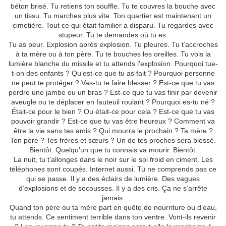
béton brisé. Tu retiens ton souffle. Tu te couvres la bouche avec
un tissu. Tu marches plus vite. Ton quartier est maintenant un
cimetière. Tout ce qui était familier a disparu. Tu regardes avec
stupeur. Tu te demandes où tu es.
Tu as peur. Explosion après explosion. Tu pleures. Tu t’accroches
à ta mère ou à ton père. Tu te bouches les oreilles. Tu vois la
lumière blanche du missile et tu attends l’explosion. Pourquoi tue-
t-on des enfants ? Qu’est-ce que tu as fait ? Pourquoi personne
ne peut te protéger ? Vas-tu te faire blesser ? Est-ce que tu vas
perdre une jambe ou un bras ? Est-ce que tu vas finir par devenir
aveugle ou te déplacer en fauteuil roulant ? Pourquoi es-tu né ?
Était-ce pour le bien ? Ou était-ce pour cela ? Est-ce que tu vas
pouvoir grandir ? Est-ce que tu vas être heureux ? Comment va
être la vie sans tes amis ? Qui mourra le prochain ? Ta mère ?
Ton père ? Tes frères et sœurs ? Un de tes proches sera blessé.
Bientôt. Quelqu’un que tu connais va mourir. Bientôt.
La nuit, tu t’allonges dans le noir sur le sol froid en ciment. Les
téléphones sont coupés. Internet aussi. Tu ne comprends pas ce
qui se passe. Il y a des éclairs de lumière. Des vagues
d’explosions et de secousses. Il y a des cris. Ça ne s’arrête
jamais.
Quand ton père ou ta mère part en quête de nourriture ou d’eau,
tu attends. Ce sentiment terrible dans ton ventre. Vont-ils revenir