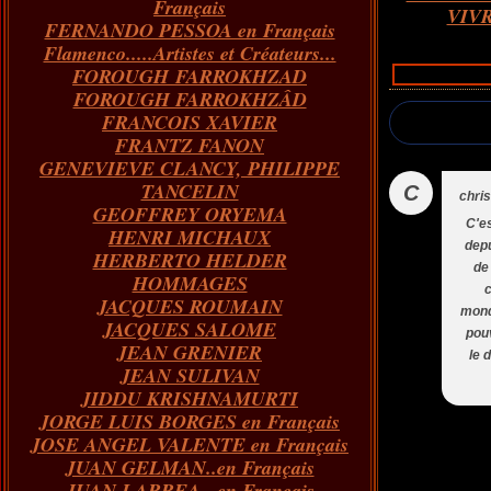
Français
VIV
FERNANDO PESSOA en Français
Flamenco.....Artistes et Créateurs...
FOROUGH FARROKHZAD
FOROUGH FARROKHZÂD
FRANCOIS XAVIER
FRANTZ FANON
GENEVIEVE CLANCY, PHILIPPE
TANCELIN
C
chris
GEOFFREY ORYEMA
C'es
HENRI MICHAUX
depu
HERBERTO HELDER
de
HOMMAGES
c
JACQUES ROUMAIN
monde
JACQUES SALOME
pouv
JEAN GRENIER
le 
JEAN SULIVAN
JIDDU KRISHNAMURTI
JORGE LUIS BORGES en Français
JOSE ANGEL VALENTE en Français
JUAN GELMAN..en Français
JUAN LARREA...en Français