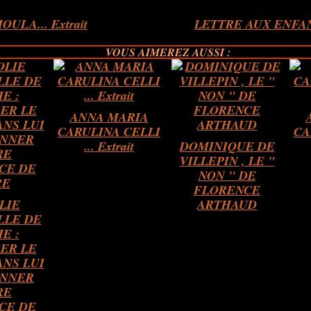
OULA... Extrait
LETTRE AUX ENFA
VOUS AIMEREZ AUSSI :
ANNA MARIA
CARULINA CELLI
CA
... Extrait
DOMINIQUE DE
VILLEPIN , LE "
NON " DE
FLORENCE
LIE
ARTHAUD
LLE DE
IE :
ER LE
NS LUI
NNER
RE
CE DE