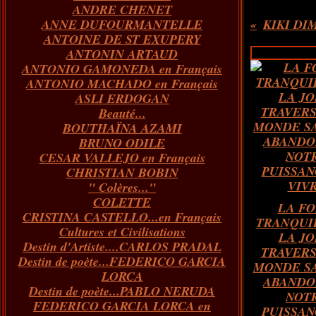
ANDRE CHENET
Janvier
Février
Juillet
Mars
Avril
Août
Juin
Mai
(82)
(84)
(76)
(40)
(65)
(72)
(68)
(60)
ANNE DUFOURMANTELLE
KIKI DIM
Janvier
Février
Juillet
Mars
Avril
Juin
Mai
(89)
(65)
(62)
(66)
(31)
(70)
(86)
ANTOINE DE ST EXUPERY
Janvier
Février
Mars
Avril
Juin
Mai
(97)
(26)
(59)
(66)
(67)
(66)
ANTONIN ARTAUD
Janvier
Février
Mars
Avril
(73)
(73)
(55)
(73)
ANTONIO GAMONEDA en Français
Janvier
Février
Mars
(100)
(54)
(43)
ANTONIO MACHADO en Français
Février
Janvier
(146)
(51)
ASLI ERDOGAN
Janvier
(124)
Beauté...
BOUTHAÏNA AZAMI
BRUNO ODILE
CESAR VALLEJO en Français
CHRISTIAN BOBIN
" Colères..."
COLETTE
LA FO
CRISTINA CASTELLO...en Français
TRANQUI
Cultures et Civilisations
LA JO
Destin d'Artiste....CARLOS PRADAL
TRAVERS
Destin de poète...FEDERICO GARCIA
MONDE SA
LORCA
ABANDO
Destin de poète...PABLO NERUDA
NOT
FEDERICO GARCIA LORCA en
PUISSAN