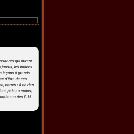
assacres qui durent
 juteux, les indices
es leçons à grands
te d'être de ces
e, certes ! à ne rien
sées, pais au moins,
 bombes et des F-16