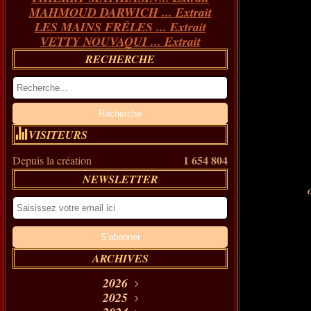
MAHMOUD DARWICH ... Extrait
LES MAINS FRÊLES ... Extrait
VETTY NOUVAQUI ... Extrait
RECHERCHE
VISITEURS
1 654 804
Depuis la création
NEWSLETTER
ARCHIVES
2026
Août
2025
(11)