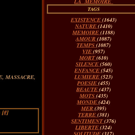
LA MÉMOIRE
TAGS
EXISTENCE
(1643)
NATURE
(1410)
MEMOIRE
(1188)
AMOUR
(1087)
TEMPS
(1087)
VIE
(957)
MORT
(610)
SILENCE
(560)
ENFANCE
(545)
LUMIERE
(523)
POESIE
(455)
BEAUTE
(437)
MOTS
(435)
MONDE
(424)
MER
(395)
 [
#
]
TERRE
(381)
SENTIMENT
(376)
LIBERTE
(324)
SOLITUDE
(317)