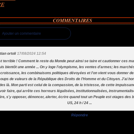
RE
COMMENTAIRES
Ajouter un commentaire
tian ortoli
17/08/2024 12:54
t terrible ! Comment le reste du Monde peut ainsi se taire et cautionner ces m
is bientôt une année ... On y loge l'olympisme, les ventes d'armes; les marchés
 croissance, les combinaisons politiques dévoyées et l'on vient vous donner d
oups de valeurs de la République des Droits de l'Homme et du Citoyen. J'ai hon
s là. Mon parti est celui de la compassion, de la tristesse, de cette impuissanc
oir faire, qui arrête ces horreurs légalisées, institutionnalisées, instrumentali
dire, s'y opposer, dénoncer, alerter, écrire quand tout un Peuple est otages des
US, 24 h / 24 ...
Répondre