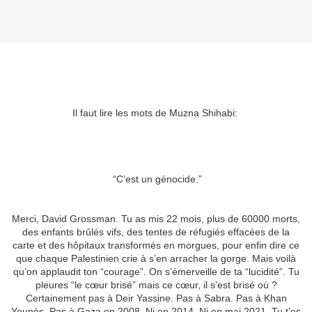
Il faut lire les mots de Muzna Shihabi:
“C’est un génocide.”
Merci, David Grossman. Tu as mis 22 mois, plus de 60000 morts,
des enfants brûlés vifs, des tentes de réfugiés effacées de la
carte et des hôpitaux transformés en morgues, pour enfin dire ce
que chaque Palestinien crie à s’en arracher la gorge. Mais voilà
qu’on applaudit ton “courage”. On s’émerveille de ta “lucidité”. Tu
pleures “le cœur brisé” mais ce cœur, il s’est brisé où ?
Certainement pas à Deir Yassine. Pas à Sabra. Pas à Khan
Younès. Pas à Gaza en 2008. Ni en 2014. Ni en mai 2021. Tu t’es