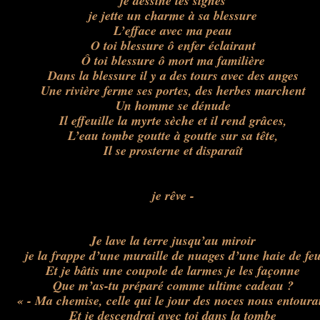
je dessine les signes
je jette un charme à sa blessure
L’efface avec ma peau
O toi blessure ô enfer éclairant
Ô toi blessure ô mort ma familière
Dans la blessure il y a des tours avec des anges
Une rivière ferme ses portes, des herbes marchent
Un homme se dénude
Il effeuille la myrte sèche et il rend grâces,
L’eau tombe goutte à goutte sur sa tête,
Il se prosterne et disparaît
je rêve -
Je lave la terre jusqu’au miroir
je la frappe d’une muraille de nuages d’une haie de fe
Et je bâtis une coupole de larmes je les façonne
Que m’as-tu préparé comme ultime cadeau ?
« - Ma chemise, celle qui le jour des noces nous entourai
Et je descendrai avec toi dans la tombe