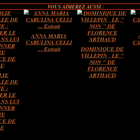
VOUS AIMEREZ AUSSI :
ANNA MARIA
CARULINA CELLI
CA
... Extrait
DOMINIQUE DE
VILLEPIN , LE "
NON " DE
FLORENCE
LIE
ARTHAUD
LLE DE
E :
ER LE
NS LUI
NNER
RE
CE DE
RE