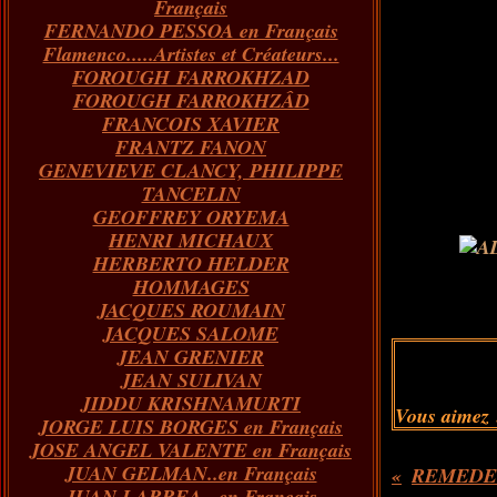
Français
FERNANDO PESSOA en Français
Flamenco.....Artistes et Créateurs...
FOROUGH FARROKHZAD
FOROUGH FARROKHZÂD
FRANCOIS XAVIER
FRANTZ FANON
GENEVIEVE CLANCY, PHILIPPE
TANCELIN
GEOFFREY ORYEMA
HENRI MICHAUX
HERBERTO HELDER
HOMMAGES
JACQUES ROUMAIN
JACQUES SALOME
JEAN GRENIER
JEAN SULIVAN
JIDDU KRISHNAMURTI
Vous aimez 
JORGE LUIS BORGES en Français
JOSE ANGEL VALENTE en Français
JUAN GELMAN..en Français
JUAN LARREA...en Français