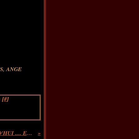
 [
#
]
VINGT POETES LITUANIENS D'AUJOURD'HUI .... Extrait