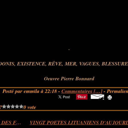
.
Oeuvre Pierre Bonnard
Posté par emmila à 22:18 -
Commentaires [
…
]
- Permalien
?
0 vote
REMEDE DES FEES