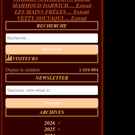
MAHMOUD DARWICH ... Extrait
LES MAINS FRÊLES ... Extrait
VETTY NOUVAQUI ... Extrait
RECHERCHE
VISITEURS
1 654 804
Depuis la création
NEWSLETTER
ARCHIVES
2026
Août
2025
(11)