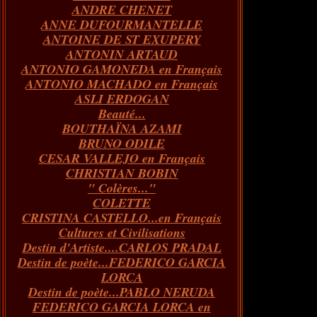
ANDRE CHENET
Janvier
Février
Juillet
Mars
Avril
Août
Juin
Mai
(82)
(84)
(76)
(40)
(65)
(72)
(68)
(60)
ANNE DUFOURMANTELLE
Janvier
Février
Juillet
Mars
Avril
Juin
Mai
(89)
(65)
(62)
(66)
(31)
(70)
(86)
ANTOINE DE ST EXUPERY
Janvier
Février
Mars
Avril
Juin
Mai
(97)
(26)
(59)
(66)
(67)
(66)
ANTONIN ARTAUD
Janvier
Février
Mars
Avril
(73)
(73)
(55)
(73)
ANTONIO GAMONEDA en Français
Janvier
Février
Mars
(100)
(54)
(43)
ANTONIO MACHADO en Français
Février
Janvier
(146)
(51)
ASLI ERDOGAN
Janvier
(124)
Beauté...
BOUTHAÏNA AZAMI
BRUNO ODILE
CESAR VALLEJO en Français
CHRISTIAN BOBIN
" Colères..."
COLETTE
CRISTINA CASTELLO...en Français
Cultures et Civilisations
Destin d'Artiste....CARLOS PRADAL
Destin de poète...FEDERICO GARCIA
LORCA
Destin de poète...PABLO NERUDA
FEDERICO GARCIA LORCA en