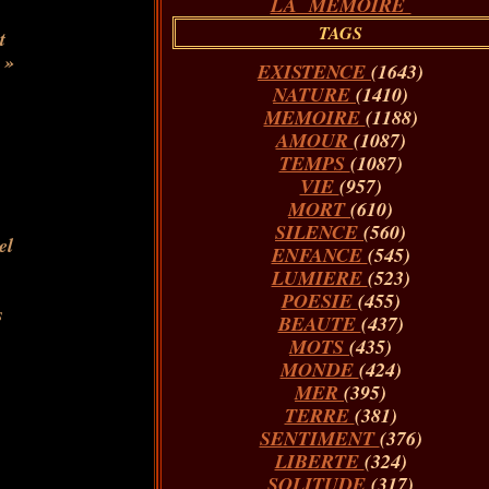
LA MÉMOIRE
TAGS
t
 »
EXISTENCE
(1643)
NATURE
(1410)
MEMOIRE
(1188)
AMOUR
(1087)
TEMPS
(1087)
VIE
(957)
MORT
(610)
SILENCE
(560)
el
ENFANCE
(545)
LUMIERE
(523)
POESIE
(455)
s
BEAUTE
(437)
MOTS
(435)
MONDE
(424)
MER
(395)
TERRE
(381)
SENTIMENT
(376)
LIBERTE
(324)
SOLITUDE
(317)