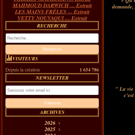
« Qu’
MAHMOUD DARWICH ... Extrait
demande, j
LES MAINS FRÊLES ... Extrait
VETTY NOUVAQUI ... Extrait
RECHERCHE
VISITEURS
1 654 786
Depuis la création
NEWSLETTER
" La vie 
c'est
ARCHIVES
2026
Août
2025
(11)