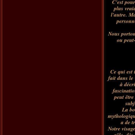
C'est pour
plus vrai
l'autre. Ma
personne
Nous porton
ou peut
Ce qui est 
fait dans l
à décr
fascinatio
peut être
subj
La bo
mythologique
a de t
Notre visage
rôle, dès