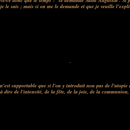
est-ce donc que le temps ? se demande Saint Augustin . Si 
e le sais ; mais si on me le demande et que je veuille l’expliq
.
n'est supportable que si l'on y introduit non pas de l'utopie 
 à dire de l'intensité, de la fête, de la joie, de la communio