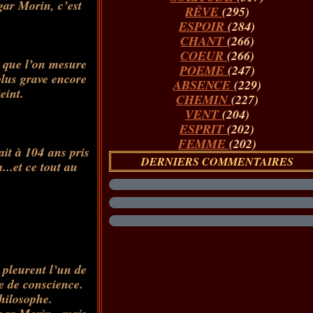
dgar Morin, c’est
RÊVE
(295)
ESPOIR
(284)
CHANT
(266)
COEUR
(266)
 que l’on mesure
POEME
(247)
plus grave encore
ABSENCE
(229)
eint.
CHEMIN
(227)
VENT
(204)
ESPRIT
(202)
FEMME
(202)
it à 104 ans pris
DERNIERS COMMENTAIRES
...et ce tout au
 pleurent l’un de
e de conscience.
philosophe.