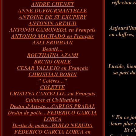
réflexion r
ANDRE CHENET
Janvier
Février
Juillet
Mars
Avril
Août
Juin
Mai
(82)
(84)
(76)
(40)
(65)
(72)
(68)
(60)
ANNE DUFOURMANTELLE
Janvier
Février
Juillet
Mars
Avril
Juin
Mai
(89)
(65)
(62)
(66)
(31)
(70)
(86)
ANTOINE DE ST EXUPERY
Janvier
Février
Mars
Avril
Juin
Mai
(97)
(26)
(59)
(66)
(67)
(66)
ANTONIN ARTAUD
Janvier
Février
Mars
Avril
(73)
(73)
(55)
(73)
Aujourd’hui
ANTONIO GAMONEDA en Français
Janvier
Février
Mars
(100)
(54)
(43)
en chiffres
ANTONIO MACHADO en Français
Février
Janvier
(146)
(51)
ASLI ERDOGAN
Janvier
(124)
Beauté...
BOUTHAÏNA AZAMI
BRUNO ODILE
Lucide, bie
CESAR VALLEJO en Français
sa part da
CHRISTIAN BOBIN
" Colères..."
COLETTE
CRISTINA CASTELLO...en Français
Cultures et Civilisations
Destin d'Artiste....CARLOS PRADAL
Destin de poète...FEDERICO GARCIA
" En ce jou
LORCA
leurs plus
Destin de poète...PABLO NERUDA
Et c’
FEDERICO GARCIA LORCA en