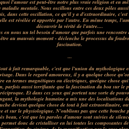
quoi l'amour est peut-être notre plus vraie religion et en 
e maladie mentale. Nous oscillons entre ces deux pôles aussi
is, dans cette oscillation, ce qu'il y a d'extraordinaire, c'est
lle est révélée et apportée par l'autre. En même temps, l'a
découvrir la vérité de l'autre....
s en nous un tel besoin d'amour que parfois une rencontre
-être au mauvais moment - déclenche le processus du foudro
fascination.
...
tout à fait remarquable, c'est que l'union du mythologique e
e visage. Dans le regard amoureux, il y a quelque chose qu'o
ire en termes magnétiques ou électriques, quelque chose qui 
n, parfois aussi terrifiante que la fascination du boa sur le 
 réciproque. Et dans ces yeux qui portent une sorte de pouv
ugant, la mythologie humaine a mis une des localisations de
uche devient quelque chose de tout à fait extraordinaire, ouv
 et sur le physiologique. N'oublions pas que cette bouche pa
rès beau, c'est que les paroles d'amour sont suivies de silen
 permet donc de cristalliser en lui toutes les composantes d
 l'apparition du cinéma, de la magnification par le gros plan