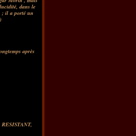
dgar Morin , mais
ucidité, dans le
; il a porté un
)
longtemps après