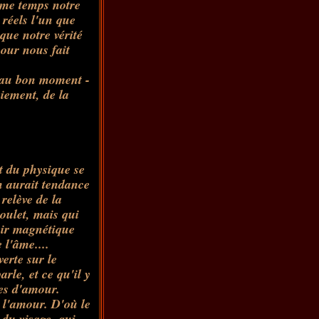
même temps notre
 réels l'un que
 que notre vérité
mour nous fait
 au bon moment -
iement, de la
t du physique se
n aurait tendance
relève de la
poulet, mais qui
oir magnétique
 l'âme....
erte sur le
rle, et ce qu'il y
ces d'amour.
e l'amour. D'où le
 du visage, qui