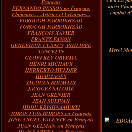
Ce n’est pa
Français
aussi l’hom
FERNANDO PESSOA en Français
combat d’
Flamenco.....Artistes et Créateurs...
FOROUGH FARROKHZAD
FOROUGH FARROKHZÂD
FRANCOIS XAVIER
FRANTZ FANON
GENEVIEVE CLANCY, PHILIPPE
Merci Mon
TANCELIN
GEOFFREY ORYEMA
HENRI MICHAUX
HERBERTO HELDER
HOMMAGES
JACQUES ROUMAIN
JACQUES SALOME
JEAN GRENIER
JEAN SULIVAN
JIDDU KRISHNAMURTI
JORGE LUIS BORGES en Français
JOSE ANGEL VALENTE en Français
JUAN GELMAN..en Français
JUAN LARREA...en Français