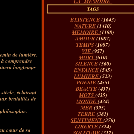
LA MÉMOIRE
TAGS
EXISTENCE
(1643)
NATURE
(1410)
MEMOIRE
(1188)
AMOUR
(1087)
TEMPS
(1087)
VIE
(957)
hemin de lumière.
MORT
(610)
t à comprendre
SILENCE
(560)
inuera longtemps
ENFANCE
(545)
LUMIERE
(523)
POESIE
(455)
BEAUTE
(437)
iècle, éclairant
MOTS
(435)
aux brutalités de
MONDE
(424)
MER
(395)
a philosophie.
TERRE
(381)
SENTIMENT
(376)
LIBERTE
(324)
 au cœur de sa
SOLITUDE
(317)