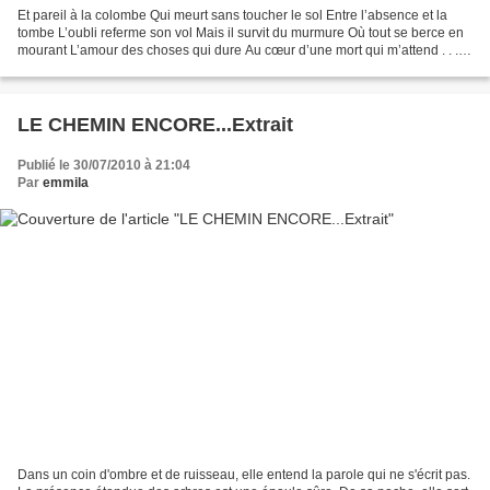
Et pareil à la colombe Qui meurt sans toucher le sol Entre l’absence et la
tombe L’oubli referme son vol Mais il survit du murmure Où tout se berce en
mourant L’amour des choses qui dure Au cœur d’une mort qui m’attend . . .
JOË BOUSQUET . . .
LE CHEMIN ENCORE...Extrait
Publié le 30/07/2010 à 21:04
Par
emmila
Dans un coin d'ombre et de ruisseau, elle entend la parole qui ne s'écrit pas.