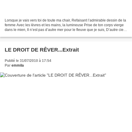
Lorsque je vais vers toi de toute ma chair, Refaisant l’admirable dessin de la
femme Avec les lèvres et les mains, la lumineuse Prise de ton corps vierge
dans le mien, Il n’est pas d’autre mer pour le fleuve que je suis, D’autre ciel
pour le cri de bonheur...
LE DROIT DE RÊVER...Extrait
Publié le 31/07/2010 à 17:54
Par
emmila