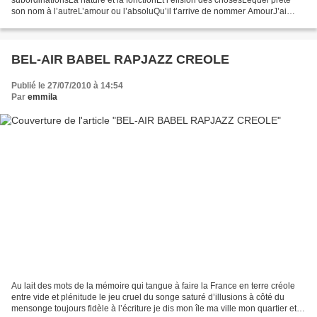
son nom à l’autreL’amour ou l’absoluQu’il t’arrive de nommer AmourJ’ai
cherché cet AmourDans les livres, sur les routesDis-moi...
BEL-AIR BABEL RAPJAZZ CREOLE
Publié le 27/07/2010 à 14:54
Par
emmila
Au lait des mots de la mémoire qui tangue à faire la France en terre créole
entre vide et plénitude le jeu cruel du songe saturé d’illusions à côté du
mensonge toujours fidèle à l’écriture je dis mon île ma ville mon quartier et