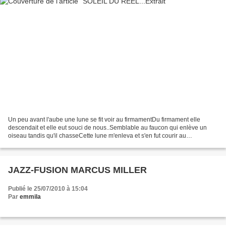
Un peu avant l'aube une lune se fit voir au firmamentDu firmament elle
descendait et elle eut souci de nous..Semblable au faucon qui enlève un
oiseau tandis qu'il chasseCette lune m'enleva et s'en fut courir au
firmament..Lorsqu'en moi je fis inspection,...
JAZZ-FUSION MARCUS MILLER
Publié le 25/07/2010 à 15:04
Par
emmila