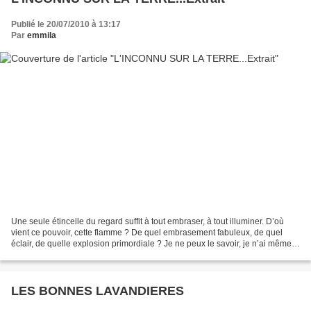
Publié le 20/07/2010 à 13:17
Par
emmila
Une seule étincelle du regard suffit à tout embraser, à tout illuminer. D’où
vient ce pouvoir, cette flamme ? De quel embrasement fabuleux, de quel
éclair, de quelle explosion primordiale ? Je ne peux le savoir, je n’ai même
pas le temps de l’imaginer,...
LES BONNES LAVANDIERES