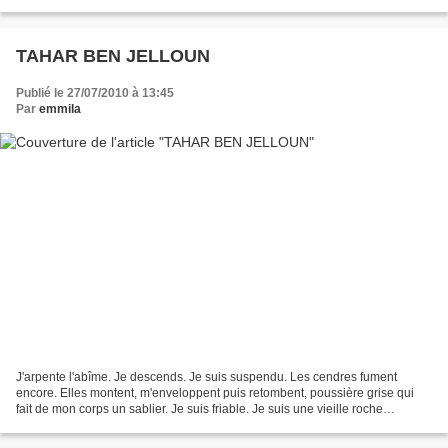
ma voix en métissage de...
TAHAR BEN JELLOUN
Publié le 27/07/2010 à 13:45
Par
emmila
J'arpente l'abîme. Je descends. Je suis suspendu. Les cendres fument
encore. Elles montent, m'enveloppent puis retombent, poussière grise qui
fait de mon corps un sablier. Je suis friable. Je suis une vieille roche
délaissée. Je suis sable et temps. Je...