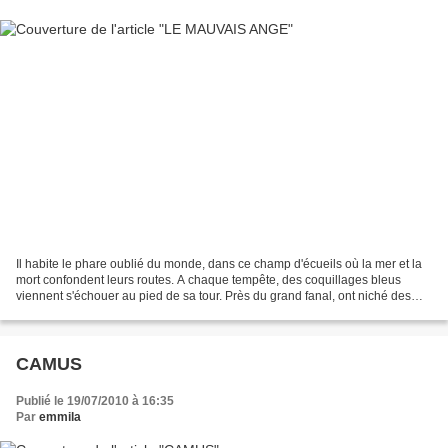
Il habite le phare oublié du monde, dans ce champ d'écueils où la mer et la
mort confondent leurs routes. A chaque tempête, des coquillages bleus
viennent s'échouer au pied de sa tour. Près du grand fanal, ont niché des
pétrels. A la nuit tombée, lorsque...
CAMUS
Publié le 19/07/2010 à 16:35
Par
emmila