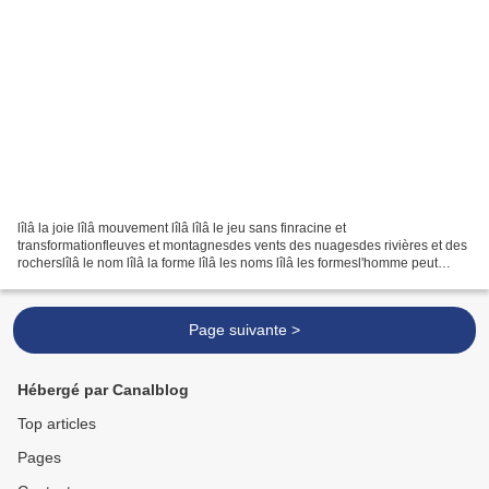
lîlâ la joie lîlâ mouvement lîlâ lîlâ le jeu sans finracine et
transformationfleuves et montagnesdes vents des nuagesdes rivières et des
rocherslîlâ le nom lîlâ la forme lîlâ les noms lîlâ les formesl'homme peut
communier avec le mystère de la naturesouffle-esprit...
Page suivante >
Hébergé par Canalblog
Top articles
Pages