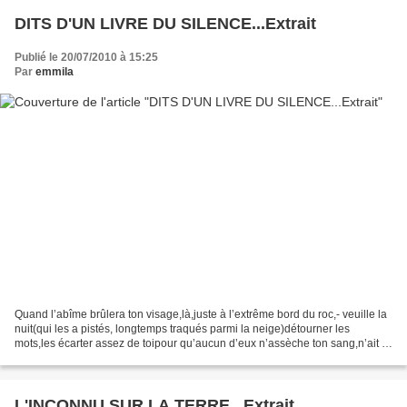
DITS D'UN LIVRE DU SILENCE...Extrait
Publié le 20/07/2010 à 15:25
Par
emmila
Quand l’abîme brûlera ton visage,là,juste à l’extrême bord du roc,- veuille la
nuit(qui les a pistés, longtemps traqués parmi la neige)détourner les
mots,les écarter assez de toipour qu’aucun d’eux n’assèche ton sang,n’ait le
pouvoir de te détruire !...
L'INCONNU SUR LA TERRE...Extrait