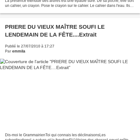
La présence étendue des arbres est une épaule sûre. De sa poche, elle sort
un cahier, un crayon. Pose le crayon sur le cahier. Le cahier dans l'eau. Ils
hésitent, ballotent....
PRIERE DU VIEUX MAÎTRE SOUFI LE
LENDEMAIN DE LA FÊTE....Extrait
Publié le 27/07/2010 à 17:27
Par
emmila
Dis-moi le GrammairienToi qui connais les déclinaisonsLes
subordinationsLa nature et la fonctionEt l’élision des chosesLequel prête