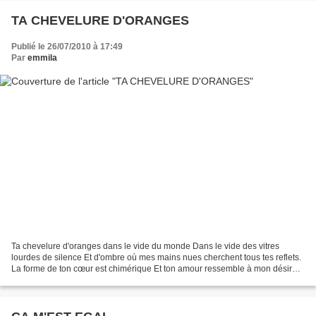
TA CHEVELURE D'ORANGES
Publié le 26/07/2010 à 17:49
Par
emmila
Ta chevelure d'oranges dans le vide du monde Dans le vide des vitres
lourdes de silence Et d'ombre où mes mains nues cherchent tous tes reflets.
La forme de ton cœur est chimérique Et ton amour ressemble à mon désir
perdu. O soupirs d'ambre, rêves, regards....