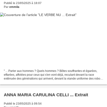
Publié le 23/05/2025 à 18:07
Par
emmila
" ... Parler aux hommes ? Quels hommes ? Bêtes souffrantes et égarées,
effarées, affolées pour ceux qui s'en vont déjà, reculant devant la race
exténuée des générations qui arrivent, devant la viande uniforme des robots
qui viennent sans plaisir et sans...
ANNA MARIA CARULINA CELLI ... Extrait
Publié le 23/05/2025 à 09:54