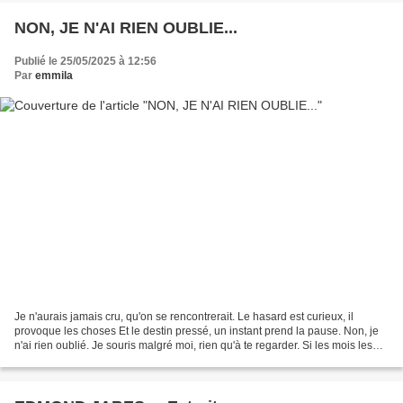
NON, JE N'AI RIEN OUBLIE...
Publié le 25/05/2025 à 12:56
Par
emmila
Je n'aurais jamais cru, qu'on se rencontrerait. Le hasard est curieux, il
provoque les choses Et le destin pressé, un instant prend la pause. Non, je
n'ai rien oublié. Je souris malgré moi, rien qu'à te regarder. Si les mois les
années, marquent souvent...