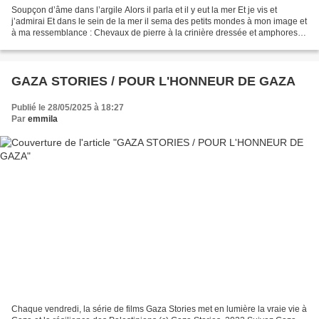
Soupçon d’âme dans l’argile Alors il parla et il y eut la mer Et je vis et
j’admirai Et dans le sein de la mer il sema des petits mondes à mon image et
à ma ressemblance : Chevaux de pierre à la crinière dressée et amphores
sereines et dos oblique des...
GAZA STORIES / POUR L'HONNEUR DE GAZA
Publié le 28/05/2025 à 18:27
Par
emmila
Chaque vendredi, la série de films Gaza Stories met en lumière la vraie vie à