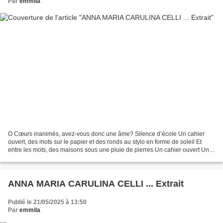
Par
emmila
O Cœurs inanimés, avez-vous donc une âme? Silence d’école Un cahier
ouvert, des mots sur le papier et des ronds au stylo en forme de soleil Et
entre les mots, des maisons sous une pluie de pierres Un cahier ouvert Un
crayon brisé Brisés, des jouets par...
ANNA MARIA CARULINA CELLI ... Extrait
Publié le 21/05/2025 à 13:50
Par
emmila