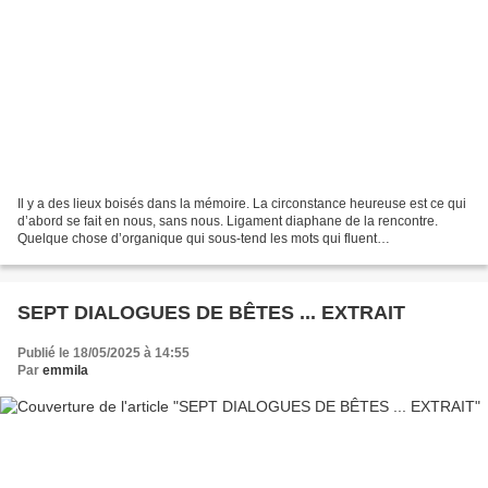
Il y a des lieux boisés dans la mémoire. La circonstance heureuse est ce qui
d’abord se fait en nous, sans nous. Ligament diaphane de la rencontre.
Quelque chose d’organique qui sous-tend les mots qui fluent
diastole/systole. Se respirent et respirent...
SEPT DIALOGUES DE BÊTES ... EXTRAIT
Publié le 18/05/2025 à 14:55
Par
emmila