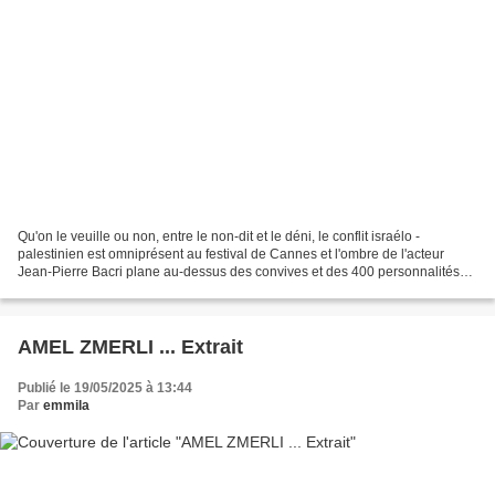
Qu'on le veuille ou non, entre le non-dit et le déni, le conflit israélo -
palestinien est omniprésent au festival de Cannes et l'ombre de l'acteur
Jean-Pierre Bacri plane au-dessus des convives et des 400 personnalités
du monde du cinéma signataires d'une...
AMEL ZMERLI ... Extrait
Publié le 19/05/2025 à 13:44
Par
emmila