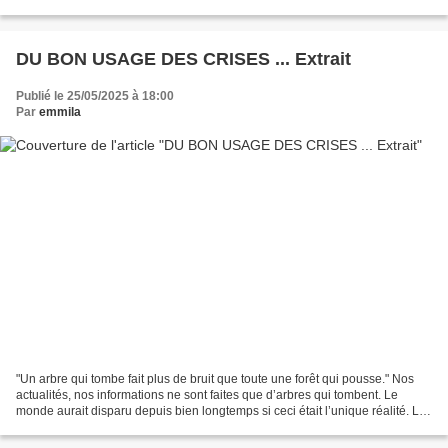
profond d'être choisie, d'être...
DU BON USAGE DES CRISES ... Extrait
Publié le 25/05/2025 à 18:00
Par
emmila
"Un arbre qui tombe fait plus de bruit que toute une forêt qui pousse." Nos
actualités, nos informations ne sont faites que d’arbres qui tombent. Le
monde aurait disparu depuis bien longtemps si ceci était l’unique réalité. Le
monde tient debout par ce...