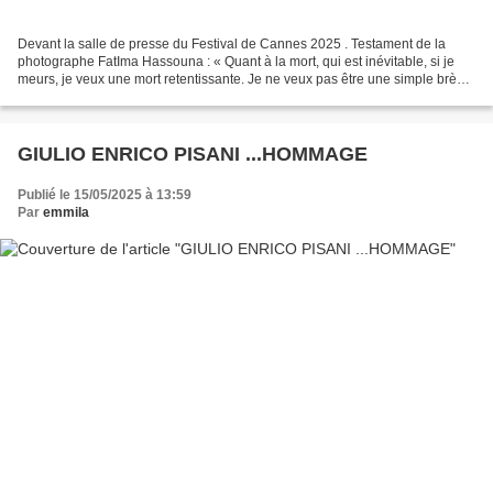
Devant la salle de presse du Festival de Cannes 2025 . Testament de la
photographe FatIma Hassouna : « Quant à la mort, qui est inévitable, si je
meurs, je veux une mort retentissante. Je ne veux pas être une simple brève
dans un flash info, ni un chiffre...
GIULIO ENRICO PISANI ...HOMMAGE
Publié le 15/05/2025 à 13:59
Par
emmila