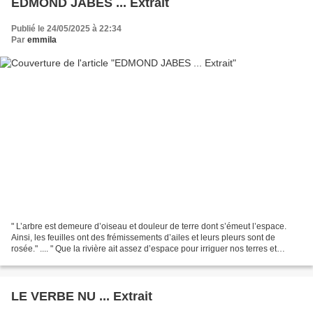
EDMOND JABES ... Extrait
Publié le 24/05/2025 à 22:34
Par
emmila
" L’arbre est demeure d’oiseau et douleur de terre dont s’émeut l’espace.
Ainsi, les feuilles ont des frémissements d’ailes et leurs pleurs sont de
rosée." .... " Que la rivière ait assez d’espace pour irriguer nos terres et
l’hirondelle, assez de soleil...
LE VERBE NU ... Extrait