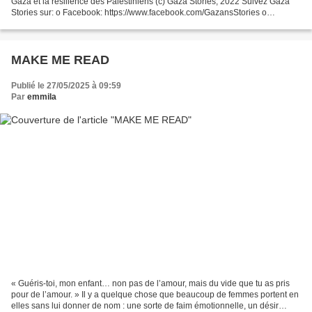
Gaza et la résilience des Palestiniens (c) Gaza Stories, 2022 Suivez Gaza
Stories sur: o Facebook: https://www.facebook.com/GazansStories o
Youtube: https://youtu.be/HGfvb7_smT4...
MAKE ME READ
Publié le 27/05/2025 à 09:59
Par
emmila
« Guéris-toi, mon enfant… non pas de l’amour, mais du vide que tu as pris
pour de l’amour. » Il y a quelque chose que beaucoup de femmes portent en
elles sans lui donner de nom : une sorte de faim émotionnelle, un désir