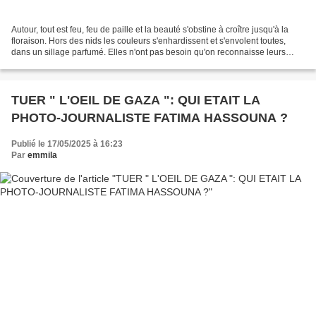
Autour, tout est feu, feu de paille et la beauté s'obstine à croître jusqu'à la
floraison. Hors des nids les couleurs s'enhardissent et s'envolent toutes,
dans un sillage parfumé. Elles n'ont pas besoin qu'on reconnaisse leurs
nuances, elles sont. Et...
TUER " L'OEIL DE GAZA ": QUI ETAIT LA
PHOTO-JOURNALISTE FATIMA HASSOUNA ?
Publié le 17/05/2025 à 16:23
Par
emmila