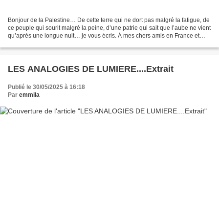
Bonjour de la Palestine… De cette terre qui ne dort pas malgré la fatigue, de
ce peuple qui sourit malgré la peine, d’une patrie qui sait que l’aube ne vient
qu’après une longue nuit… je vous écris. À mes chers amis en France et
partout dans ce beau monde,...
LES ANALOGIES DE LUMIERE....Extrait
Publié le 30/05/2025 à 16:18
Par
emmila