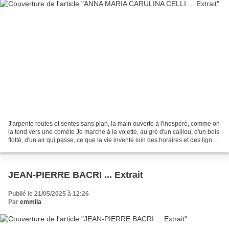
J'arpente routes et sentes sans plan, la main ouverte à l'inespéré, comme on
la tend vers une comète Je marche à la volette, au gré d'un caillou, d'un bois
flotté, d'un air qui passe, ce que la vie invente loin des horaires et des lignes
tracées J'en...
JEAN-PIERRE BACRI ... Extrait
Publié le 21/05/2025 à 12:26
Par
emmila