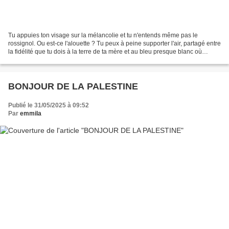
Tu appuies ton visage sur la mélancolie et tu n'entends même pas le
rossignol. Ou est-ce l'alouette ? Tu peux à peine supporter l'air, partagé entre
la fidélité que tu dois à la terre de ta mère et au bleu presque blanc où
l'oiseau se perd. La musique,...
BONJOUR DE LA PALESTINE
Publié le 31/05/2025 à 09:52
Par
emmila