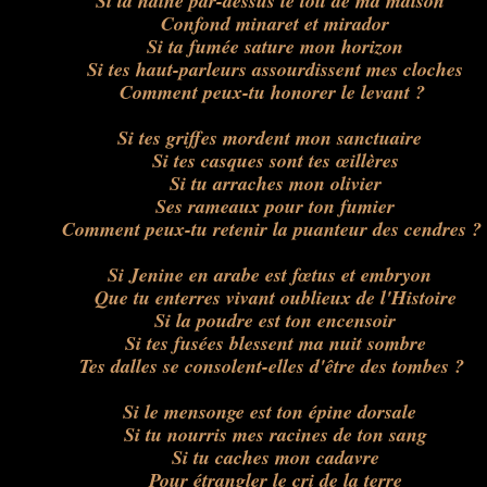
Si ta haine par-dessus le toit de ma maison
Confond minaret et mirador
Si ta fumée sature mon horizon
Si tes haut-parleurs assourdissent mes cloches
Comment peux-tu honorer le levant ?
Si tes griffes mordent mon sanctuaire
Si tes casques sont tes œillères
Si tu arraches mon olivier
Ses rameaux pour ton fumier
Comment peux-tu retenir la puanteur des cendres ?
Si Jenine en arabe est fœtus et embryon
Que tu enterres vivant oublieux de l'Histoire
Si la poudre est ton encensoir
Si tes fusées blessent ma nuit sombre
Tes dalles se consolent-elles d'être des tombes ?
Si le mensonge est ton épine dorsale
Si tu nourris mes racines de ton sang
Si tu caches mon cadavre
Pour étrangler le cri de la terre