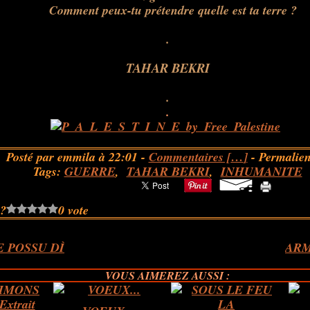
Comment peux-tu prétendre quelle est ta terre ?
.
TAHAR BEKRI
.
.
Posté par emmila à 22:01 -
Commentaires [
…
]
- Permalien
Tags:
GUERRE
,
TAHAR BEKRI
,
INHUMANITE
 ?
0 vote
E POSSU DÌ
AR
VOUS AIMEREZ AUSSI :