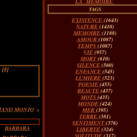
LA MÉMOIRE
TAGS
EXISTENCE
(1643)
NATURE
(1410)
MEMOIRE
(1188)
AMOUR
(1087)
TEMPS
(1087)
VIE
(957)
MORT
(610)
SILENCE
(560)
 [
#
]
ENFANCE
(545)
LUMIERE
(523)
POESIE
(455)
BEAUTE
(437)
MOTS
(435)
MONDE
(424)
MAND MONJO
MER
(395)
TERRE
(381)
SENTIMENT
(376)
LIBERTE
(324)
SOLITUDE
(317)