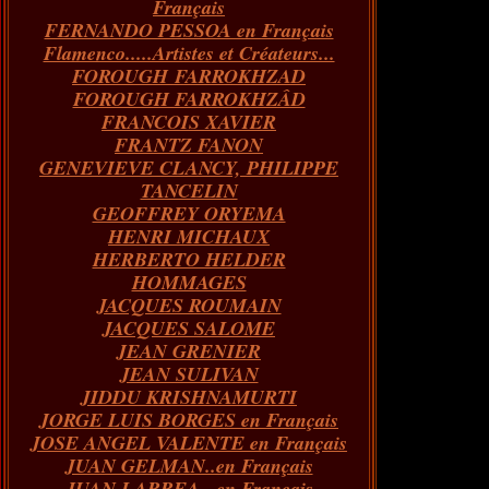
Français
FERNANDO PESSOA en Français
Flamenco.....Artistes et Créateurs...
FOROUGH FARROKHZAD
FOROUGH FARROKHZÂD
FRANCOIS XAVIER
FRANTZ FANON
GENEVIEVE CLANCY, PHILIPPE
TANCELIN
GEOFFREY ORYEMA
HENRI MICHAUX
HERBERTO HELDER
HOMMAGES
JACQUES ROUMAIN
JACQUES SALOME
JEAN GRENIER
JEAN SULIVAN
JIDDU KRISHNAMURTI
JORGE LUIS BORGES en Français
JOSE ANGEL VALENTE en Français
JUAN GELMAN..en Français
JUAN LARREA...en Français