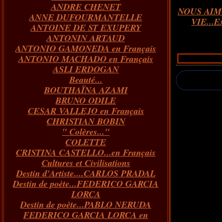
ANDRE CHENET
Janvier
Février
Juillet
Mars
Avril
Août
Juin
Mai
(82)
(84)
(76)
(40)
(65)
(72)
(68)
(60)
NOUS AIM
ANNE DUFOURMANTELLE
Janvier
Février
Juillet
Mars
Avril
Juin
Mai
(89)
(65)
(62)
(66)
(31)
(70)
(86)
VIE...Ex
ANTOINE DE ST EXUPERY
Janvier
Février
Mars
Avril
Juin
Mai
(97)
(26)
(59)
(66)
(67)
(66)
ANTONIN ARTAUD
Janvier
Février
Mars
Avril
(73)
(73)
(55)
(73)
ANTONIO GAMONEDA en Français
Janvier
Février
Mars
(100)
(54)
(43)
ANTONIO MACHADO en Français
Février
Janvier
(146)
(51)
ASLI ERDOGAN
Janvier
(124)
Beauté...
BOUTHAÏNA AZAMI
BRUNO ODILE
CESAR VALLEJO en Français
CHRISTIAN BOBIN
" Colères..."
COLETTE
CRISTINA CASTELLO...en Français
Cultures et Civilisations
Destin d'Artiste....CARLOS PRADAL
Destin de poète...FEDERICO GARCIA
LORCA
Destin de poète...PABLO NERUDA
FEDERICO GARCIA LORCA en