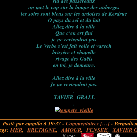
ria des passereaux
on met le cap sur la lampe des auberges
les soirs sont bleus sur les ardoises de Kerdruc
O pays du sel et du lait
Allez dire à la ville
Que c'en est fini
je ne reviendrai pas
Le Verbe s'est fait voile et varech
bruyère et chapelle
rivage des Gaëls
en toi, je demeure.
Allez dire à la ville
Je ne reviendrai pas.
.
XAVIER GRALL
.
Posté par emmila à 19:37 -
Commentaires [
…
]
- Permalien
ags:
MER
,
BRETAGNE
,
AMOUR
,
PENSEE
,
XAVIER 