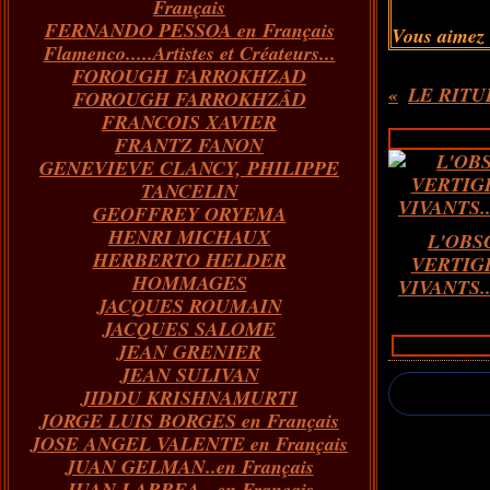
Français
FERNANDO PESSOA en Français
Vous aimez
Flamenco.....Artistes et Créateurs...
FOROUGH FARROKHZAD
LE RITUE
FOROUGH FARROKHZÂD
FRANCOIS XAVIER
FRANTZ FANON
GENEVIEVE CLANCY, PHILIPPE
TANCELIN
GEOFFREY ORYEMA
HENRI MICHAUX
L'OBS
HERBERTO HELDER
VERTIG
HOMMAGES
VIVANTS...
JACQUES ROUMAIN
JACQUES SALOME
JEAN GRENIER
JEAN SULIVAN
JIDDU KRISHNAMURTI
JORGE LUIS BORGES en Français
JOSE ANGEL VALENTE en Français
JUAN GELMAN..en Français
JUAN LARREA...en Français