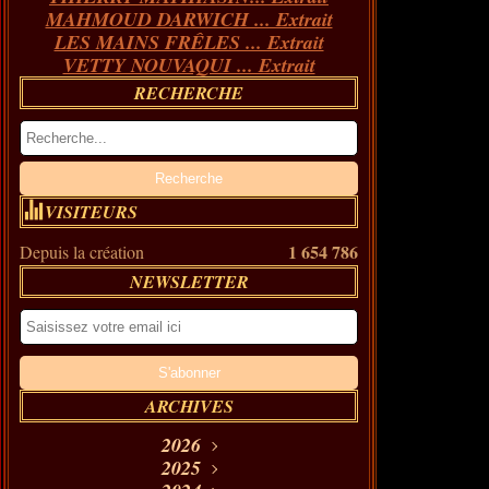
MAHMOUD DARWICH ... Extrait
LES MAINS FRÊLES ... Extrait
VETTY NOUVAQUI ... Extrait
RECHERCHE
VISITEURS
1 654 786
Depuis la création
NEWSLETTER
ARCHIVES
2026
Août
2025
(11)