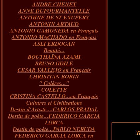
ANDRE CHENET
Janvier
Février
Juillet
Mars
Avril
Août
Juin
Mai
(82)
(84)
(76)
(40)
(65)
(72)
(68)
(60)
ANNE DUFOURMANTELLE
Janvier
Février
Juillet
Mars
Avril
Juin
Mai
(89)
(65)
(62)
(66)
(31)
(70)
(86)
ANTOINE DE ST EXUPERY
Janvier
Février
Mars
Avril
Juin
Mai
(97)
(26)
(59)
(66)
(67)
(66)
ANTONIN ARTAUD
Janvier
Février
Mars
Avril
(73)
(73)
(55)
(73)
ANTONIO GAMONEDA en Français
Janvier
Février
Mars
(100)
(54)
(43)
ANTONIO MACHADO en Français
Février
Janvier
(146)
(51)
ASLI ERDOGAN
Janvier
(124)
Beauté...
BOUTHAÏNA AZAMI
BRUNO ODILE
CESAR VALLEJO en Français
CHRISTIAN BOBIN
" Colères..."
COLETTE
CRISTINA CASTELLO...en Français
Cultures et Civilisations
Destin d'Artiste....CARLOS PRADAL
Destin de poète...FEDERICO GARCIA
LORCA
Destin de poète...PABLO NERUDA
T
FEDERICO GARCIA LORCA en