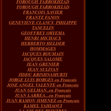
FOROUGH FARROKHZAD
FOROUGH FARROKHZÂD
FRANCOIS XAVIER
FRANTZ FANON
GENEVIEVE CLANCY, PHILIPPE
TANCELIN
GEOFFREY ORYEMA
HENRI MICHAUX
HERBERTO HELDER
HOMMAGES
JACQUES ROUMAIN
JACQUES SALOME
JEAN GRENIER
JEAN SULIVAN
JIDDU KRISHNAMURTI
JORGE LUIS BORGES en Français
JOSE ANGEL VALENTE en Français
JUAN GELMAN..en Français
JUAN LARREA...en Français
JUAN RAMON JIMENEZ en Français
KAMEL YAHIAOUI
LA VIE DES PEINTRES