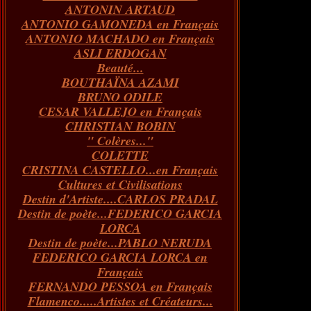
ANTONIN ARTAUD
Janvier
Février
Mars
Avril
(73)
(73)
(55)
(73)
ANTONIO GAMONEDA en Français
Janvier
Février
Mars
(100)
(54)
(43)
ANTONIO MACHADO en Français
Février
Janvier
(146)
(51)
ASLI ERDOGAN
Janvier
(124)
Beauté...
BOUTHAÏNA AZAMI
BRUNO ODILE
CESAR VALLEJO en Français
CHRISTIAN BOBIN
" Colères..."
COLETTE
CRISTINA CASTELLO...en Français
Cultures et Civilisations
Destin d'Artiste....CARLOS PRADAL
Destin de poète...FEDERICO GARCIA
LORCA
Destin de poète...PABLO NERUDA
FEDERICO GARCIA LORCA en
Français
FERNANDO PESSOA en Français
Flamenco.....Artistes et Créateurs...