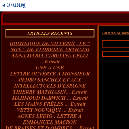
ARTICLES RÉCENTS
EMMILA GITAN
DOMINIQUE DE VILLEPIN , LE "
NON " DE FLORENCE ARTHAUD
ANNA MARIA CARULINA CELLI
...Extrait
UNE A UNE
LETTRE OUVERTE A MONSIEUR
PEDRO SANCHEZ ET AUX
INTELLECTUELS D'ESPAGNE
THIERRY MATHIASIN... Extrait
MAHMOUD DARWICH ... Extrait
LES MAINS FRÊLES ... Extrait
VETTY NOUVAQUI ... Extrait
AGNES LEDIG : LETTRE A
EMMANUEL MACRON
DE BRAISES ET D'OMBRES ... Extrait