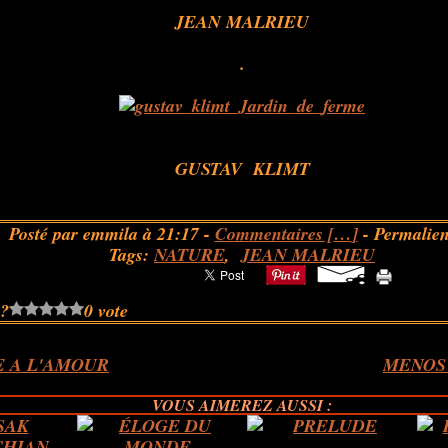
.
JEAN MALRIEU
.
.
.
GUSTAV KLIMT
Posté par emmila à 21:17 -
Commentaires [
…
]
- Permalien
Tags:
NATURE
,
JEAN MALRIEU
 ?
0 vote
E A L'AMOUR
MENOS
VOUS AIMEREZ AUSSI :