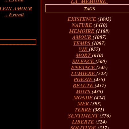
LA MÉMOIRE
LEIN AMOUR
TAGS
...Extrait
EXISTENCE
(1643)
NATURE
(1410)
MEMOIRE
(1188)
AMOUR
(1087)
TEMPS
(1087)
VIE
(957)
MORT
(610)
SILENCE
(560)
ENFANCE
(545)
LUMIERE
(523)
POESIE
(455)
BEAUTE
(437)
MOTS
(435)
MONDE
(424)
MER
(395)
TERRE
(381)
SENTIMENT
(376)
LIBERTE
(324)
SOLITUDE
(317)