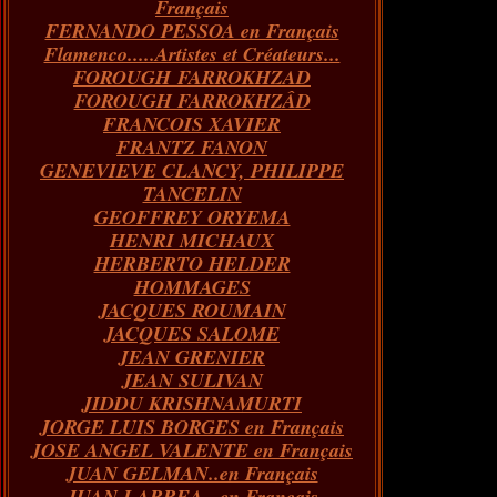
Français
FERNANDO PESSOA en Français
Flamenco.....Artistes et Créateurs...
FOROUGH FARROKHZAD
FOROUGH FARROKHZÂD
FRANCOIS XAVIER
FRANTZ FANON
GENEVIEVE CLANCY, PHILIPPE
TANCELIN
GEOFFREY ORYEMA
HENRI MICHAUX
HERBERTO HELDER
HOMMAGES
JACQUES ROUMAIN
JACQUES SALOME
JEAN GRENIER
JEAN SULIVAN
JIDDU KRISHNAMURTI
JORGE LUIS BORGES en Français
JOSE ANGEL VALENTE en Français
JUAN GELMAN..en Français
JUAN LARREA...en Français