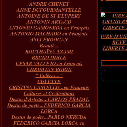
ANDRE CHENET
Janvier
Février
Juillet
Mars
Avril
Août
Juin
Mai
(82)
(84)
(76)
(40)
(65)
(72)
(68)
(60)
ANNE DUFOURMANTELLE
Janvier
Février
Juillet
Mars
Avril
Juin
Mai
(89)
(65)
(62)
(66)
(31)
(70)
(86)
ANTOINE DE ST EXUPERY
Janvier
Février
Mars
Avril
Juin
Mai
(97)
(26)
(59)
(66)
(67)
(66)
ANTONIN ARTAUD
Janvier
Février
Mars
Avril
(73)
(73)
(55)
(73)
ANTONIO GAMONEDA en Français
Janvier
Février
Mars
(100)
(54)
(43)
ANTONIO MACHADO en Français
Février
Janvier
(146)
(51)
IVRE D'U
ASLI ERDOGAN
Janvier
(124)
RÊVE
Beauté...
LIBERTE...
BOUTHAÏNA AZAMI
BRUNO ODILE
CESAR VALLEJO en Français
CHRISTIAN BOBIN
" Colères..."
COLETTE
CRISTINA CASTELLO...en Français
Cultures et Civilisations
Destin d'Artiste....CARLOS PRADAL
Destin de poète...FEDERICO GARCIA
LORCA
Destin de poète...PABLO NERUDA
FEDERICO GARCIA LORCA en