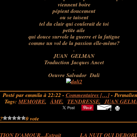
viennent boire
pépient doucement
ou se taisent
tel du clair qui coulerait de toi
petite aile
qui douce survole la guerre et la fatigue
comme un vol de la passion elle-même?
.
JUAN GELMAN
Traduction Jacques Ancet
.
Oeuvre Salvador Dali
Posté par emmila à 22:22 -
Commentaires [
…
]
- Permalien
Tags:
MEMOIRE
,
ÂME
,
TENDRESSE
,
JUAN GELM
 ?
0 vote
TION D'AMOUR...Extrait
LA NUIT QUI DEBOR