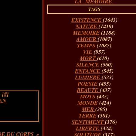
LA MÉMOIRE
TAGS
EXISTENCE
(1643)
NATURE
(1410)
MEMOIRE
(1188)
AMOUR
(1087)
TEMPS
(1087)
VIE
(957)
MORT
(610)
SILENCE
(560)
ENFANCE
(545)
LUMIERE
(523)
POESIE
(455)
BEAUTE
(437)
 [
#
]
MOTS
(435)
AN
MONDE
(424)
MER
(395)
TERRE
(381)
SENTIMENT
(376)
LIBERTE
(324)
DE DU CORPS
SOLITUDE
(317)