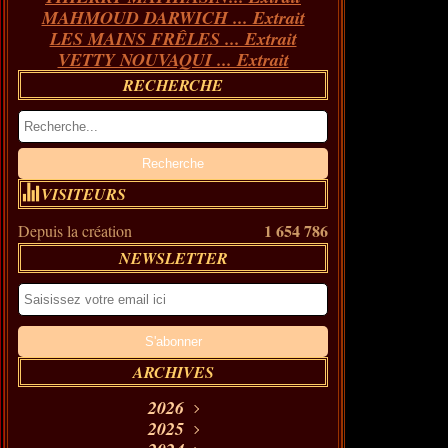
MAHMOUD DARWICH ... Extrait
LES MAINS FRÊLES ... Extrait
VETTY NOUVAQUI ... Extrait
RECHERCHE
VISITEURS
1 654 786
Depuis la création
NEWSLETTER
ARCHIVES
2026
Août
2025
(11)