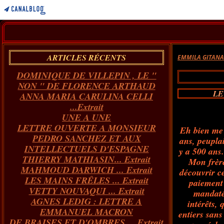
ARTICLES RÉCENTS
EMMILA GITAN
DOMINIQUE DE VILLEPIN , LE "
NON " DE FLORENCE ARTHAUD
LE
ANNA MARIA CARULINA CELLI
...Extrait
UNE A UNE
LETTRE OUVERTE A MONSIEUR
Eh bien me 
PEDRO SANCHEZ ET AUX
ans, peupla
INTELLECTUELS D'ESPAGNE
y a 500 ans
THIERRY MATHIASIN... Extrait
Mon frère
MAHMOUD DARWICH ... Extrait
découvrir c
LES MAINS FRÊLES ... Extrait
paiement 
VETTY NOUVAQUI ... Extrait
mandaté
AGNES LEDIG : LETTRE A
intérêts,
EMMANUEL MACRON
entiers sans
DE BRAISES ET D'OMBRES ... Extrait