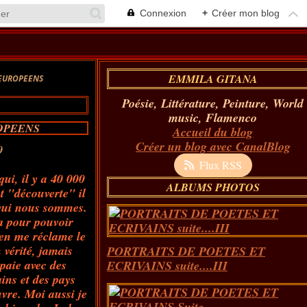
Connexion
+
Créer mon blog
EMMILA GITANA
 EUROPEENS
Poésie, Littérature, Peinture, World
music, Flamenco
OPEENS
Accueil du blog
Créer un blog avec CanalBlog
0
Flux RSS
i, il y a 40 000
ALBUMS PHOTOS
t "découverte" il
 qui nous sommes.
a pour pouvoir
éen me réclame le
 vérité, jamais
PORTRAITS DE POETES ET
paie avec des
ECRIVAINS suite....III
ins et des pays
vre. Moi aussi je