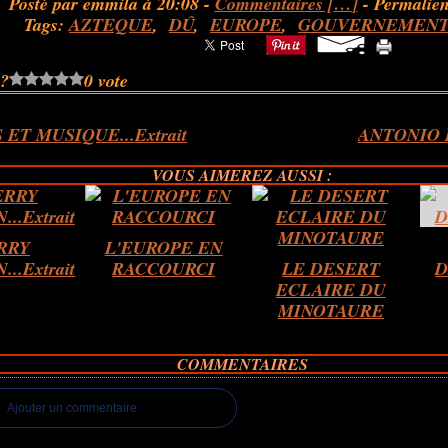
Posté par emmila à 20:08 -
Commentaires [
…
]
- Permalien
Tags:
AZTEQUE
,
DÛ
,
EUROPE
,
GOUVERNEMENT
 ?
0 vote
ET MUSIQUE...Extrait
ANTONIO 
VOUS AIMEREZ AUSSI :
RRY
L'EUROPE EN
..Extrait
RACCOURCI
LE DESERT
D
ECLAIRE DU
MINOTAURE
COMMENTAIRES
Ajouter un commentaire