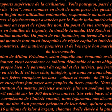
apports supérieurs de la civilisation. Voilà pourquoi, passé
e du "Prêt", nous sommes en droit de nous poser des questio
t-ils fait une utilisation rationnelle, responsable ou tout a
rces si généreusement avancées par le Fonds indo-américain
mmes au regret de répondre non. Du point de vue stratégique
es en batailles de Lépante, Invincible Armada, IIIè Reich et
nation mutuelle. Du point de vue financier, au terme d'un m
sont montrés tout aussi incapables de régler capital et intérêt
monétaires, des matières premières et de l'énergie bon mar
du tiers-monde.
ation de Milton Friedman, selon laquelle une économie assi
tionner, vient corroborer ce tableau déplorable et nous oblig
 propre bien - le paiement du capital et des intérêts, génér
e en siècle. Il est bien clair, toutefois, que nous ne nous aba
 nos frères européens les taux - odieux et cruels - de 20 % 
res européens font payer aux peuples du tiers- monde. Nous 
estitution des métaux précieux avancés, plus un modique int
érêt calculé sur les 300 dernières années. Sur cette base, et 
e européenne de l'intérêt cumulé, nous informons nos découv
nt, au titre d'un premier paiement de leur dette, qu'une qua
t 16 millions de kilos d'argent, chacune d'elle élevée à la pui