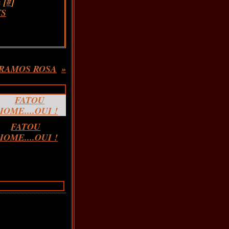
 [
#
]
S
RAMOS ROSA
FATOU
IOME....OUI !