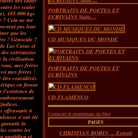
chives des Indes
 entre les seules
PORTRAITS DE POETES ET
e), 185 000 kgs
ECRIVAINS Suite....
ge ? Cela ne me
spectent pas leur
ner que les
rère ! Génocide ?
CD MUSIQUES DU MONDE
de Las Casas et
 des extrémistes
 la civilisation
 vous, mes frères
PORTRAITS DE POETES ET
ssi mes frères !
ECRIVAINS
t être considérés
mérique en faveur
r l'existence de
CD FLAMENCO
e remboursement
judices.
s offensante à
Contacter le propriétaire du blog
uleuses n'ont été
PAGES
garantir la
les contre les
CHRISTIAN BOBIN ... Extrait
in quotidien et