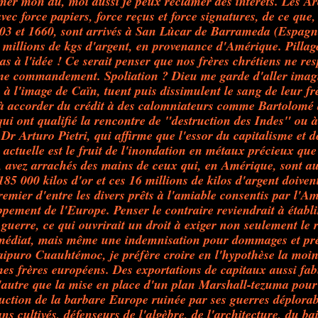
mer mon dû, moi aussi je peux réclamer des intérêts. Les Ar
avec force papiers, force reçus et force signatures, de ce que,
03 et 1660, sont arrivés à San Lùcar de Barrameda (Espagn
6 millions de kgs d'argent, en provenance d'Amérique. Pilla
as à l'idée ! Ce serait penser que nos frères chrétiens ne re
me commandement. Spoliation ? Dieu me garde d'aller imagi
à l'image de Caïn, tuent puis dissimulent le sang de leur f
là accorder du crédit à des calomniateurs comme Bartolomé 
qui ont qualifié la rencontre de "destruction des Indes" ou à
r Arturo Pietri, qui affirme que l'essor du capitalisme et de
actuelle est le fruit de l'inondation en métaux précieux que
 avez arrachés des mains de ceux qui, en Amérique, sont au
85 000 kilos d'or et ces 16 millions de kilos d'argent doiven
emier d'entre les divers prêts à l'amiable consentis par l'A
pement de l'Europe. Penser le contraire reviendrait à établi
 guerre, ce qui ouvrirait un droit à exiger non seulement l
édiat, mais même une indemnisation pour dommages et pré
ipuro Cuauhtémoc, je préfère croire en l'hypothèse la moin
mes frères européens. Des exportations de capitaux aussi fab
'autre que la mise en place d'un plan Marshall-tezuma pour 
uction de la barbare Europe ruinée par ses guerres déplorab
 cultivés, défenseurs de l'algèbre, de l'architecture, du ba