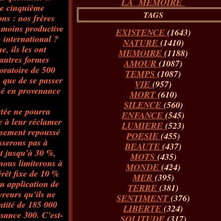
LA MÉMOIRE
 ce cinquième
TAGS
ns : nos frères
u moins productive
EXISTENCE
(1643)
 international ?
NATURE
(1410)
, ils les ont
MEMOIRE
(1188)
 autres formes
AMOUR
(1087)
oratoire de 500
TEMPS
(1087)
s que de se passer
VIE
(957)
ché en provenance
MORT
(610)
SILENCE
(560)
stée ne pourra
ENFANCE
(545)
e à leur réclamer
LUMIERE
(523)
eusement repoussé
POESIE
(455)
isserons pas à
BEAUTE
(437)
et jusqu'à 30 %,
MOTS
(435)
nous limiterons à
MONDE
(424)
érêt fixe de 10 %
MER
(395)
en application de
TERRE
(381)
reurs qu'ils ne
SENTIMENT
(376)
ntité de 185 000
LIBERTE
(324)
ssance 300. C'est-
SOLITUDE
(317)