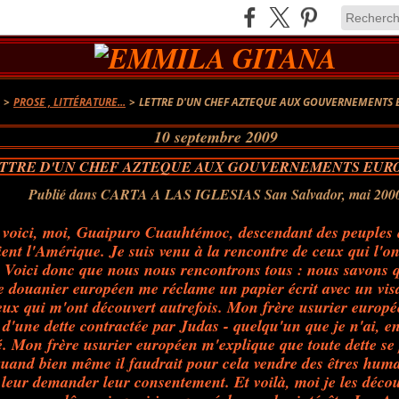
A
>
PROSE , LITTÉRATURE...
>
LETTRE D'UN CHEF AZTEQUE AUX GOUVERNEMENTS
10 septembre 2009
TTRE D'UN CHEF AZTEQUE AUX GOUVERNEMENTS EUR
Publié dans CARTA A LAS IGLESIAS San Salvador, mai 200
voici, moi, Guaipuro Cuauhtémoc, descendant des peuples qu
ient l'Amérique. Je suis venu à la rencontre de ceux qui l'on
. Voici donc que nous nous rencontrons tous : nous savons
 douanier européen me réclame un papier écrit avec un vis
eux qui m'ont découvert autrefois. Mon frère usurier europ
d'une dette contractée par Judas - quelqu'un que je n'ai, en
. Mon frère usurier européen m'explique que toute dette se 
 quand bien même il faudrait pour cela vendre des êtres huma
 leur demander leur consentement. Et voilà, moi je les décou