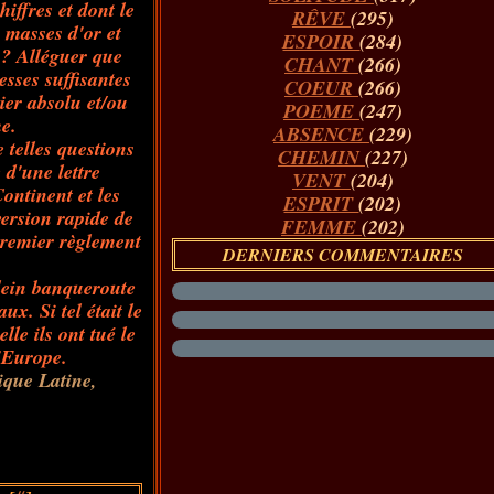
hiffres et dont le
RÊVE
(295)
 masses d'or et
ESPOIR
(284)
g ? Alléguer que
CHANT
(266)
sses suffisantes
COEUR
(266)
ier absolu et/ou
POEME
(247)
e.
ABSENCE
(229)
 telles questions
CHEMIN
(227)
d'une lettre
VENT
(204)
ontinent et les
ESPRIT
(202)
ersion rapide de
FEMME
(202)
 premier règlement
DERNIERS COMMENTAIRES
plein banqueroute
x. Si tel était le
le ils ont tué le
l'Europe.
ique Latine,