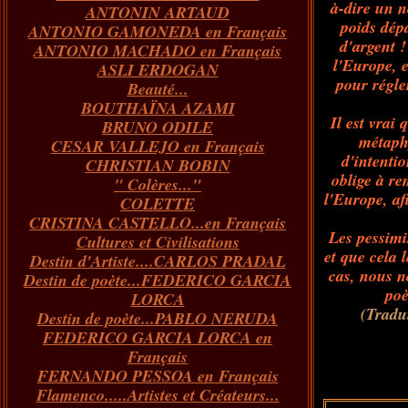
à-dire un no
ANTONIN ARTAUD
Janvier
Février
Mars
Avril
(73)
(73)
(55)
(73)
poids dép
ANTONIO GAMONEDA en Français
Janvier
Février
Mars
(100)
(54)
(43)
d'argent !
ANTONIO MACHADO en Français
Février
Janvier
(146)
(51)
l'Europe, e
ASLI ERDOGAN
Janvier
(124)
pour régle
Beauté...
BOUTHAÏNA AZAMI
Il est vrai
BRUNO ODILE
métaphy
CESAR VALLEJO en Français
d'intenti
CHRISTIAN BOBIN
oblige à re
" Colères..."
l'Europe, af
COLETTE
CRISTINA CASTELLO...en Français
Les pessimi
Cultures et Civilisations
et que cela 
Destin d'Artiste....CARLOS PRADAL
cas, nous n
Destin de poète...FEDERICO GARCIA
poè
LORCA
(Tradu
Destin de poète...PABLO NERUDA
FEDERICO GARCIA LORCA en
Français
FERNANDO PESSOA en Français
Flamenco.....Artistes et Créateurs...