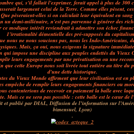
mbre qui, s'il fallait l'exprimer, ferait appel à plus de 300 c
asserait largement celui de la Terre. Comme elles pèsent, ces
 Que pèseraient-elles si on calculait leur équivalent en san
n un demi-millénaire, n'est pas parvenue à générer des riche
r ce modique intérêt reviendrait à admettre son échec financ
1'irrationalité démentielle des pré-supposés du capitalism
 que nous ne nous soucions pas, nous les Indo-Américains, de
siques. Mais, ça oui, nous exigeons la signature immédiate 
on qui impose une discipline aux peuples endettés du Vieux C
mplir leurs engagements par une privatisation ou une reconv
in que cette Europe nous soit livrée tout entière au titre du
d'une dette historique.
stes du Vieux Monde affirment que leur civilisation est en 
les empêche de remplir leurs engagements financiers ou morau
ous contenterions de recevoir en paiement la balle avec laquel
te. Mais ce ne sera pas possible : cette balle est le cœur de 
it et publié par DIAL, Diffusion de l’information sur l’Amér
bimensuel, Lyon)
.