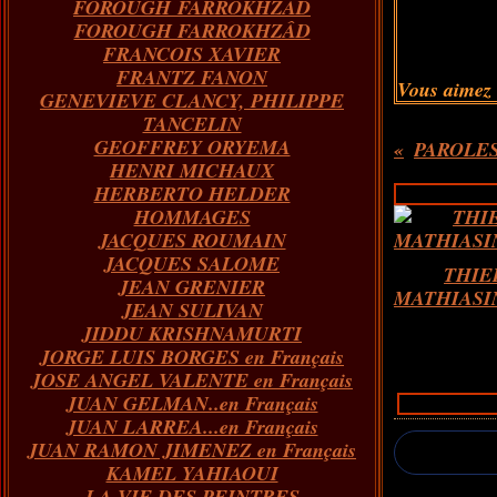
FOROUGH FARROKHZAD
FOROUGH FARROKHZÂD
FRANCOIS XAVIER
FRANTZ FANON
Vous aimez
GENEVIEVE CLANCY, PHILIPPE
TANCELIN
GEOFFREY ORYEMA
PAROLES 
HENRI MICHAUX
HERBERTO HELDER
HOMMAGES
JACQUES ROUMAIN
JACQUES SALOME
THIE
JEAN GRENIER
MATHIASIN.
JEAN SULIVAN
JIDDU KRISHNAMURTI
JORGE LUIS BORGES en Français
JOSE ANGEL VALENTE en Français
JUAN GELMAN..en Français
JUAN LARREA...en Français
JUAN RAMON JIMENEZ en Français
KAMEL YAHIAOUI
LA VIE DES PEINTRES