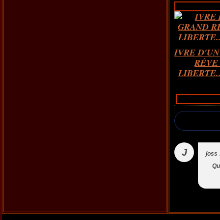
IVRE D'U
RÊVE
LIBERTE...
J
joss
Qu