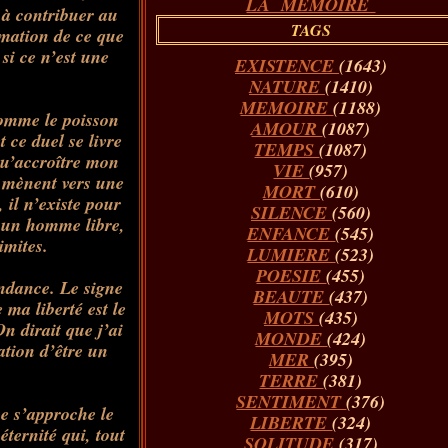
LA MÉMOIRE
e à contribuer au
TAGS
irmation de ce que
si ce n’
est
une
EXISTENCE
(1643)
NATURE
(1410)
MEMOIRE
(1188)
comme le poisson
AMOUR
(1087)
 ce duel se livre
TEMPS
(1087)
qu’accroître mon
VIE
(957)
e mènent vers une
MORT
(610)
, il n’existe pour
SILENCE
(560)
is un homme libre,
ENFANCE
(545)
imites.
LUMIERE
(523)
POESIE
(455)
endance. Le signe
BEAUTE
(437)
e ma liberté
est
le
MOTS
(435)
n dirait que j’ai
MONDE
(424)
ation
d’être un
MER
(395)
TERRE
(381)
SENTIMENT
(376)
e s’approche le
LIBERTE
(324)
éternité qui, tout
SOLITUDE
(317)