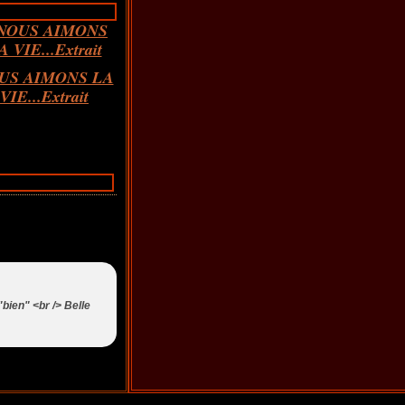
US AIMONS LA
VIE...Extrait
"bien" <br /> Belle