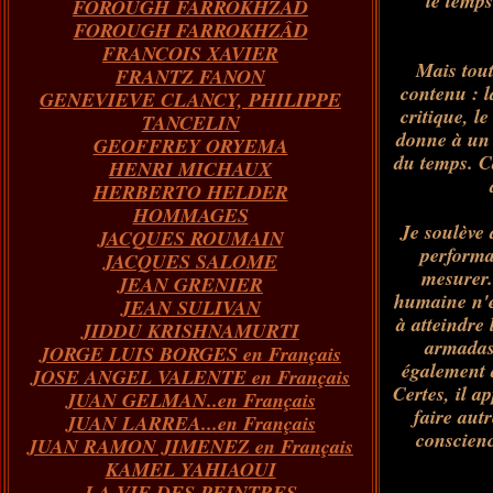
le temp
FOROUGH FARROKHZAD
FOROUGH FARROKHZÂD
FRANCOIS XAVIER
Mais tout
FRANTZ FANON
contenu : 
GENEVIEVE CLANCY, PHILIPPE
critique, l
TANCELIN
donne à un 
GEOFFREY ORYEMA
du temps. C
HENRI MICHAUX
HERBERTO HELDER
HOMMAGES
Je soulève 
JACQUES ROUMAIN
performa
JACQUES SALOME
mesurer.
JEAN GRENIER
humaine n'e
JEAN SULIVAN
à atteindre 
JIDDU KRISHNAMURTI
armadas 
JORGE LUIS BORGES en Français
également 
JOSE ANGEL VALENTE en Français
Certes, il a
JUAN GELMAN..en Français
faire aut
JUAN LARREA...en Français
conscienc
JUAN RAMON JIMENEZ en Français
KAMEL YAHIAOUI
LA VIE DES PEINTRES