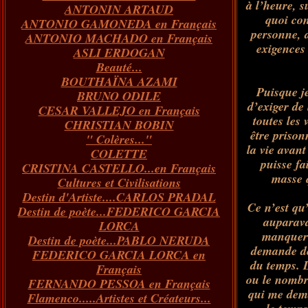
à l’heure, s
ANTONIN ARTAUD
Janvier
Février
Mars
Avril
(73)
(73)
(55)
(73)
quoi con
ANTONIO GAMONEDA en Français
Janvier
Février
Mars
(100)
(54)
(43)
personne, 
ANTONIO MACHADO en Français
Février
Janvier
(146)
(51)
exigences 
ASLI ERDOGAN
Janvier
(124)
Beauté...
BOUTHAÏNA AZAMI
Puisque je
BRUNO ODILE
d’exiger de 
CESAR VALLEJO en Français
toutes les
CHRISTIAN BOBIN
être prison
" Colères..."
la vie avan
COLETTE
puisse fa
CRISTINA CASTELLO...en Français
masse 
Cultures et Civilisations
Destin d'Artiste....CARLOS PRADAL
Ce n’
est
qu’e
Destin de poète...FEDERICO GARCIA
auparava
LORCA
manquero
Destin de poète...PABLO NERUDA
demande de
FEDERICO GARCIA LORCA en
du temps. L
Français
ou le nombr
FERNANDO PESSOA en Français
qui me dem
Flamenco.....Artistes et Créateurs...