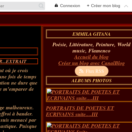
Connexion
+
Créer mon blog
EMMILA GITANA
Poésie, Littérature, Peinture, World
music, Flamenco
Accueil du blog
...EXTRAIT
Créer un blog avec CanalBlog
t où je crois
Flux RSS
 une fois de temps
ALBUMS PHOTOS
ation
ne dure que
 de m’emparer de
age malheureux.
PORTRAITS DE POETES ET
effroi à bander.
ECRIVAINS suite....III
e suis menacé par
castique. Puisque