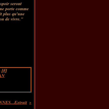
espoir seront
n me porte comme
it plus qu’une
on de vivre."
 [
#
]
AN
ES...Extrait