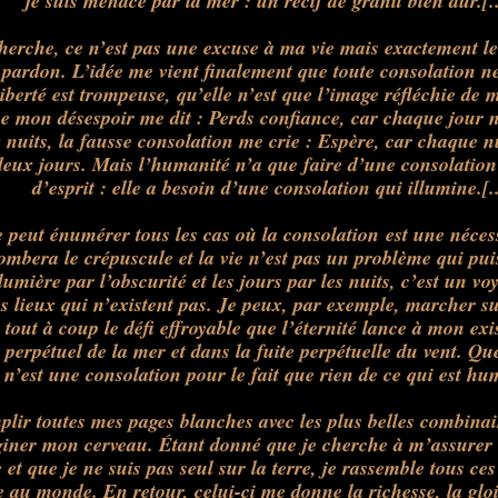
je suis menacé par la mer : un récif de granit bien dur.[..
herche, ce n’
est
pas une excuse à ma vie mais exactement le
e pardon. L’idée me vient finalement que toute
consolation
ne
iberté
est
trompeuse, qu’elle n’
est
que l’image réfléchie de 
que mon désespoir me dit : Perds confiance, car chaque jour n
 nuits, la fausse
consolation
me crie : Espère, car chaque nu
 deux jours. Mais l’humanité n’a que faire d’une consolatio
d’esprit : elle a besoin d’une consolation qui illumine.[.
 peut énumérer tous les cas où la
consolation
est
une nécess
ombera le crépuscule et la vie n’
est
pas un problème qui puis
lumière par l’obscurité et les jours par les nuits, c’
est
un voy
s lieux qui n’existent pas. Je peux, par exemple, marcher sur
r tout à coup le défi effroyable que l’éternité lance à mon exi
erpétuel de la mer et dans la fuite perpétuelle du vent. Que
 n’
est
une
consolation
pour le fait que rien de ce qui
est
huma
plir toutes mes pages blanches avec les plus belles combina
giner mon cerveau. Étant donné que je cherche à m’assurer 
et que je ne suis pas seul sur la terre, je rassemble tous ce
fre au monde. En retour, celui-ci me donne la richesse, la gloir