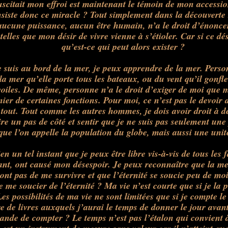
uscitait mon effroi
est
maintenant le témoin de mon accession
siste donc ce miracle ? Tout simplement dans la découverte
aucune puissance, aucun être humain, n’a le droit d’énonce
telles que mon désir de vivre vienne à s’étioler. Car si ce dés
qu’
est
-ce qui peut alors exister ?
 suis au bord de la mer, je peux apprendre de la mer. Person
la mer qu’elle porte tous les bateaux, ou du vent qu’il gonfl
 voiles. De même, personne n’a le droit d’exiger de moi que m
nier de certaines fonctions. Pour moi, ce n’
est
pas le devoir 
t tout. Tout comme les autres hommes, je dois avoir droit à 
ire un pas de côté et sentir que je ne suis pas seulement une 
que l’on appelle la population du globe, mais aussi une uni
n un tel instant que je peux être libre vis-à-vis de tous les fa
nt, ont causé mon désespoir. Je peux reconnaître que la mer
nt pas de me survivre et que l’éternité se soucie peu de mo
 me soucier de l’éternité ? Ma vie n’
est
courte que si je la p
es possibilités de ma vie ne sont limitées que si je compte 
e de livres auxquels j’aurai le temps de donner le jour avan
ande de compter ? Le temps n’
est
pas l’étalon qui convient à