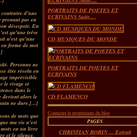
.]
PORTRAITS DE POETES ET
 contraire d’une
ECRIVAINS Suite....
 prenant pas en
mon désespoir. En
’
est
qu’une trêve
it n’
est
qu’une
CD MUSIQUES DU MONDE
n en forme de mot
.]
ité. Personne ne
PORTRAITS DE POETES ET
se être résolu en
ECRIVAINS
age imprévisible
 le rivage et
stence dans le
 devient alors le
CD FLAMENCO
in ne dure.[...]
Contacter le propriétaire du blog
isons de mots que
PAGES
que ma vie n’
est
s mots en un livre
CHRISTIAN BOBIN ... Extrait
e et le silence.