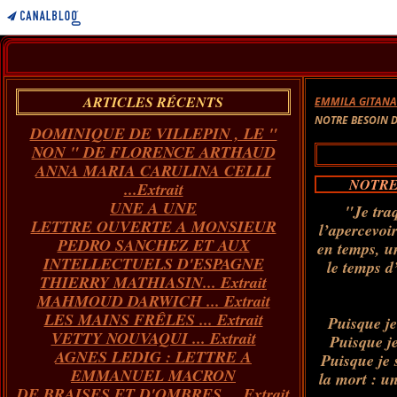
ARTICLES RÉCENTS
EMMILA GITAN
NOTRE BESOIN D
DOMINIQUE DE VILLEPIN , LE "
NON " DE FLORENCE ARTHAUD
ANNA MARIA CARULINA CELLI
NOTRE
...Extrait
UNE A UNE
"Je tra
LETTRE OUVERTE A MONSIEUR
l’apercevoir
PEDRO SANCHEZ ET AUX
en temps, u
INTELLECTUELS D'ESPAGNE
le temps d
THIERRY MATHIASIN... Extrait
MAHMOUD DARWICH ... Extrait
LES MAINS FRÊLES ... Extrait
Puisque j
VETTY NOUVAQUI ... Extrait
Puisque je
AGNES LEDIG : LETTRE A
Puisque je 
EMMANUEL MACRON
la mort : u
DE BRAISES ET D'OMBRES ... Extrait