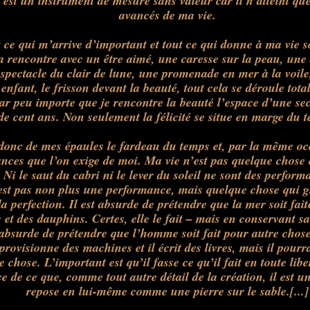
s
est
un instrument de mesure sans valeur car il n’atteint que
avancés de ma vie.
 ce qui m’arrive d’important et tout ce qui donne à ma vie 
la rencontre avec un être aimé, une caresse sur la peau, un
e spectacle du clair de lune, une promenade en mer à la voile,
enfant, le frisson devant la beauté, tout cela se déroule tot
ar peu importe que je rencontre la beauté l’espace d’une se
de cent ans. Non seulement la félicité se situe en marge du 
donc de mes épaules le fardeau du temps et, par la même occ
nces que l’on exige de moi. Ma vie n’
est
pas quelque chose 
 Ni le saut du cabri ni le lever du soleil ne sont des perform
st pas non plus une performance, mais quelque chose qui g
la perfection. Il est absurde de prétendre que la mer soit fai
et des dauphins. Certes, elle le fait – mais en conservant sa 
absurde de prétendre que l’homme soit fait pour autre chose
pprovisionne des machines et il écrit des livres, mais il pourra
re chose. L’important
est
qu’il fasse ce qu’il fait en toute libe
e de ce que, comme tout autre détail de la création, il
est
une
repose en lui-même comme une pierre sur le sable.[...]