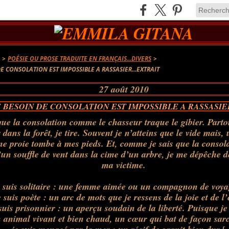
A
>
POÉSIE OU PROSE TRADUITE EN FRANÇAIS...DIVERS
>
E CONSOLATION EST IMPOSSIBLE A RASSASIER...EXTRAIT
27 août 2010
 BESOIN DE CONSOLATION EST IMPOSSIBLE A RASSASIER
que la
consolation
comme le chasseur traque le gibier. Partou
 dans la forêt, je tire. Souvent je n’atteins que le vide mais,
ne proie tombe à mes pieds. Et, comme je sais que la
consol
’un souffle de vent dans la cime d’un arbre, je me dépêche
ma victime.
e suis solitaire : une femme aimée ou un compagnon de voy
 suis poète : un arc de mots que je ressens de la joie et de l’
suis prisonnier : un aperçu soudain de la liberté. Puisque j
n animal vivant et bien chaud, un cœur qui bat de façon sar