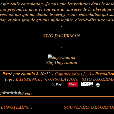
st
ma seule
consolation
. Je sais que les rechutes dans le dés
 et profondes, mais le souvenir du miracle de la libératio
 vers un but qui me donne le vertige : une
consolation
qui so
tion
et plus grande qu’une philosophie, c’
est
-à-dire une rais
.
STIG DAGERMAN
.
Stig Dagermann
Posté par emmila à 10:22 -
Commentaires [
…
]
- Permalien
Tags:
EXISTENCE
,
CONSOLATION
,
STIG DAGERM
 ?
0 vote
I LONGTEMPS...
SOUVENIRS DESORDONN