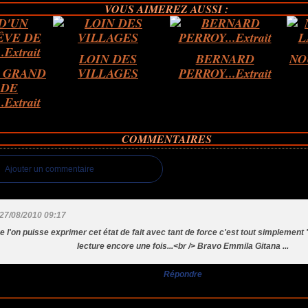
VOUS AIMEREZ AUSSI :
LOIN DES
BERNARD
NO
N GRAND
VILLAGES
PERROY...Extrait
 DE
Extrait
COMMENTAIRES
Ajouter un commentaire
27/08/2010 09:17
e l'on puisse exprimer cet état de fait avec tant de force c'est tout simplement 
lecture encore une fois...<br /> Bravo Emmila Gitana ...
Répondre