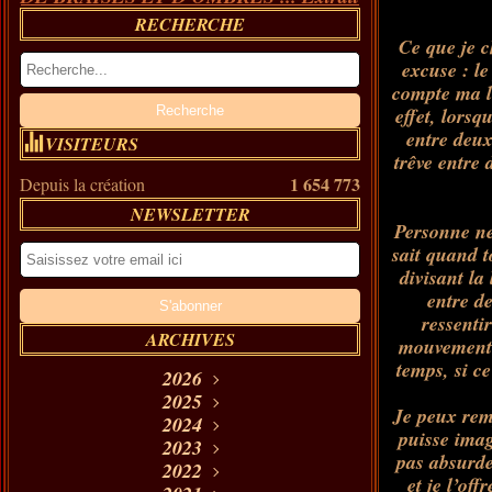
RECHERCHE
Ce que je c
excuse : l
compte ma l
effet, lors
entre deux
VISITEURS
trêve entre
1 654 773
Depuis la création
NEWSLETTER
Personne ne
sait quand t
divisant la 
entre de
ressenti
ARCHIVES
mouvement p
temps, si ce
2026
2025
Août
(9)
Je peux rem
Décembre
Juillet
2024
(18)
(33)
puisse ima
Décembre
Novembre
2023
Juin
(35)
(24)
(18)
pas absurde 
Décembre
Novembre
Octobre
2022
Mai
(24)
(17)
(21)
(2)
et je l’of