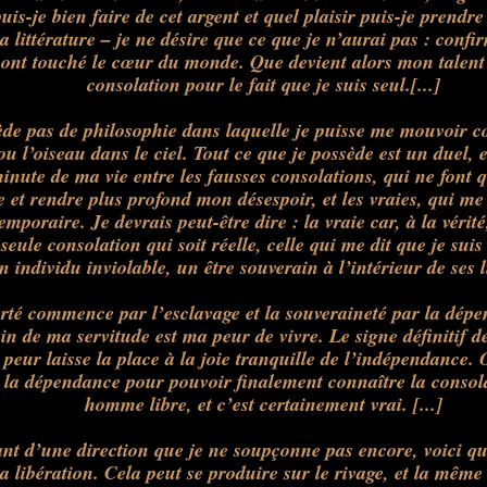
is-je bien faire de cet argent et quel plaisir puis-je prendr
a littérature – je ne désire que ce que je n’aurai pas : conf
ont touché le cœur du monde. Que devient alors mon talent 
consolation
pour le fait que je suis seul.[...]
ède pas de philosophie dans laquelle je puisse me mouvoir 
ou l’oiseau dans le ciel. Tout ce que je possède
est
un duel, et
inute de ma vie entre les fausses
consolations
, qui ne font 
 et rendre plus profond mon désespoir, et les vraies, qui m
emporaire. Je devrais peut-être dire : la vraie car, à la vérité
 seule
consolation
qui soit réelle, celle qui me dit que je su
n individu inviolable, un être souverain à l’intérieur de ses l
erté commence par l’esclavage et la souveraineté par la dép
tain de ma servitude
est
ma peur de vivre. Le signe définitif d
 peur laisse la place à la joie tranquille de l’indépendance. O
 la dépendance pour pouvoir finalement connaître la
consol
homme libre, et c’
est
certainement vrai. [...]
nt d’une direction que je ne soupçonne pas encore, voici qu
a libération. Cela peut se produire sur le rivage, et la même 