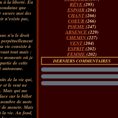
 à la liberté. En
RÊVE
(295)
 soudaine que
ESPOIR
(284)
r envers moi des
CHANT
(266)
ir n’existe pas,
COEUR
(266)
POEME
(247)
ABSENCE
(229)
ne n’a le droit
CHEMIN
(227)
e perpétuellement
VENT
(204)
a vie consiste à
ESPRIT
(202)
avant tout mais :
FEMME
(202)
des moments où je
DERNIERS COMMENTAIRES
partie de cette
té autonome.
its de la vie qui,
 et le vent ne
i. Mais qui me
lace sur le billot
le nombre de mots
t de mourir. Mais
 la vie. Au fond,