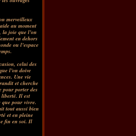
 les ouvrages
son merveilleux
e aide au moment
 la joie que l’on
alement en dehors
conde ou l’espace
temps.
asion, celui des
que l’on doive
ances. Une vie
randit et cherche
te pour porter des
liberté. Il
est
 que pour vivre.
it tout aussi bien
rté et en pleine
 fin en soi. Il