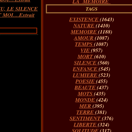
LA MÉMOIRE
U, LE SILENCE
TAGS
 MOI....Extrait
EXISTENCE
(1643)
NATURE
(1410)
MEMOIRE
(1188)
AMOUR
(1087)
TEMPS
(1087)
VIE
(957)
MORT
(610)
SILENCE
(560)
ENFANCE
(545)
LUMIERE
(523)
POESIE
(455)
BEAUTE
(437)
MOTS
(435)
MONDE
(424)
MER
(395)
TERRE
(381)
SENTIMENT
(376)
LIBERTE
(324)
SOLITUDE
(317)