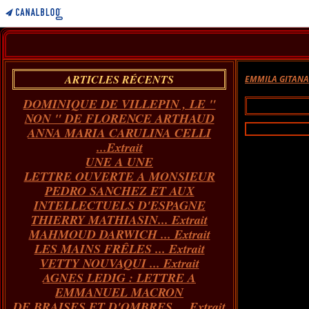
ARTICLES RÉCENTS
EMMILA GITAN
DOMINIQUE DE VILLEPIN , LE "
NON " DE FLORENCE ARTHAUD
ANNA MARIA CARULINA CELLI
...Extrait
UNE A UNE
LETTRE OUVERTE A MONSIEUR
PEDRO SANCHEZ ET AUX
INTELLECTUELS D'ESPAGNE
THIERRY MATHIASIN... Extrait
MAHMOUD DARWICH ... Extrait
LES MAINS FRÊLES ... Extrait
VETTY NOUVAQUI ... Extrait
AGNES LEDIG : LETTRE A
EMMANUEL MACRON
DE BRAISES ET D'OMBRES ... Extrait