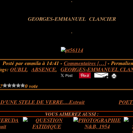
.
.
.
GEORGES-EMMANUEL CLANCIER
.
.
.
Posté par emmila à 14:41 -
Commentaires [
…
]
- Permalien
ags:
OUBLI
,
ABSENCE
,
GEORGES-EMMANUEL CLA
 ?
0 vote
D'UNE STELE DE VERRE....Extrait
POET
VOUS AIMEREZ AUSSI :