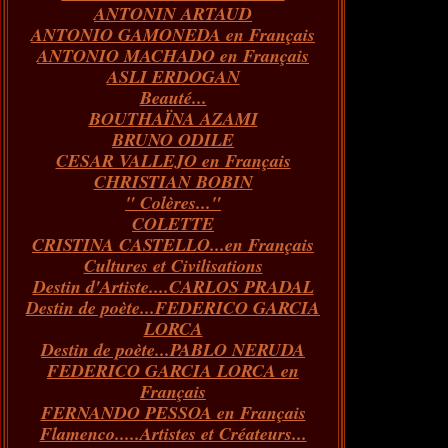
ANTONIN ARTAUD
Janvier
Février
Mars
Avril
(73)
(73)
(55)
(73)
ANTONIO GAMONEDA en Français
Janvier
Février
Mars
(100)
(54)
(43)
ANTONIO MACHADO en Français
Février
Janvier
(146)
(51)
ASLI ERDOGAN
Janvier
(124)
Beauté...
BOUTHAÏNA AZAMI
BRUNO ODILE
CESAR VALLEJO en Français
CHRISTIAN BOBIN
" Colères..."
COLETTE
CRISTINA CASTELLO...en Français
Cultures et Civilisations
Destin d'Artiste....CARLOS PRADAL
Destin de poète...FEDERICO GARCIA
LORCA
Destin de poète...PABLO NERUDA
FEDERICO GARCIA LORCA en
Français
FERNANDO PESSOA en Français
Flamenco.....Artistes et Créateurs...