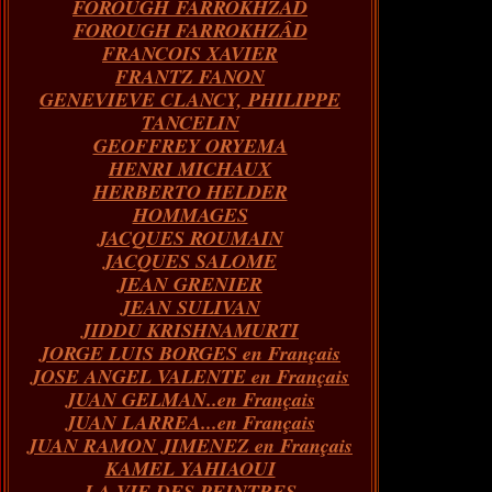
FOROUGH FARROKHZAD
FOROUGH FARROKHZÂD
FRANCOIS XAVIER
FRANTZ FANON
GENEVIEVE CLANCY, PHILIPPE
TANCELIN
GEOFFREY ORYEMA
HENRI MICHAUX
HERBERTO HELDER
HOMMAGES
JACQUES ROUMAIN
JACQUES SALOME
JEAN GRENIER
JEAN SULIVAN
JIDDU KRISHNAMURTI
JORGE LUIS BORGES en Français
JOSE ANGEL VALENTE en Français
JUAN GELMAN..en Français
JUAN LARREA...en Français
JUAN RAMON JIMENEZ en Français
KAMEL YAHIAOUI
LA VIE DES PEINTRES