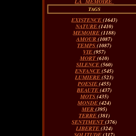
LA MÉMOIRE
TAGS
EXISTENCE
(1643)
NATURE
(1410)
MEMOIRE
(1188)
AMOUR
(1087)
TEMPS
(1087)
VIE
(957)
MORT
(610)
SILENCE
(560)
ENFANCE
(545)
LUMIERE
(523)
POESIE
(455)
BEAUTE
(437)
MOTS
(435)
MONDE
(424)
MER
(395)
TERRE
(381)
SENTIMENT
(376)
LIBERTE
(324)
SOLITUDE
(317)