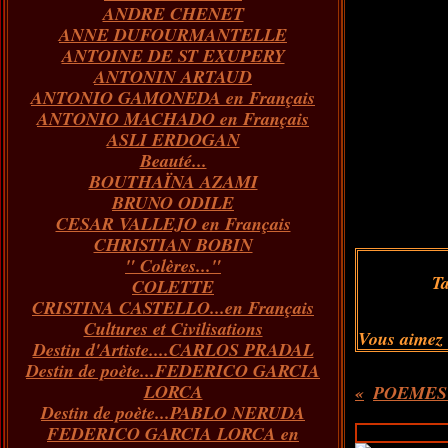
ANDRE CHENET
Janvier
Février
Juillet
Mars
Avril
Août
Juin
Mai
(82)
(84)
(76)
(40)
(65)
(72)
(68)
(60)
ANNE DUFOURMANTELLE
Janvier
Février
Juillet
Mars
Avril
Juin
Mai
(89)
(65)
(62)
(66)
(31)
(70)
(86)
ANTOINE DE ST EXUPERY
Janvier
Février
Mars
Avril
Juin
Mai
(97)
(26)
(59)
(66)
(67)
(66)
ANTONIN ARTAUD
Janvier
Février
Mars
Avril
(73)
(73)
(55)
(73)
ANTONIO GAMONEDA en Français
Janvier
Février
Mars
(100)
(54)
(43)
ANTONIO MACHADO en Français
Février
Janvier
(146)
(51)
ASLI ERDOGAN
Janvier
(124)
Beauté...
BOUTHAÏNA AZAMI
BRUNO ODILE
CESAR VALLEJO en Français
CHRISTIAN BOBIN
" Colères..."
T
COLETTE
CRISTINA CASTELLO...en Français
Cultures et Civilisations
Vous aimez
Destin d'Artiste....CARLOS PRADAL
Destin de poète...FEDERICO GARCIA
LORCA
POEMES 
Destin de poète...PABLO NERUDA
FEDERICO GARCIA LORCA en