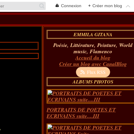
Connexion
+
Créer mon blog
EMMILA GITANA
Poésie, Littérature, Peinture, World
music, Flamenco
Accueil du blog
Créer un blog avec CanalBlog
Flux RSS
ALBUMS PHOTOS
PORTRAITS DE POETES ET
ECRIVAINS suite....III
,