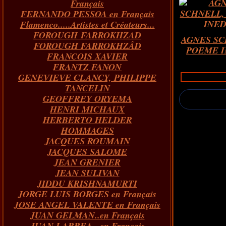
Français
FERNANDO PESSOA en Français
Flamenco.....Artistes et Créateurs...
FOROUGH FARROKHZAD
AGNES SC
FOROUGH FARROKHZÂD
POEME I
FRANCOIS XAVIER
FRANTZ FANON
GENEVIEVE CLANCY, PHILIPPE
TANCELIN
GEOFFREY ORYEMA
HENRI MICHAUX
HERBERTO HELDER
HOMMAGES
JACQUES ROUMAIN
JACQUES SALOME
JEAN GRENIER
JEAN SULIVAN
JIDDU KRISHNAMURTI
JORGE LUIS BORGES en Français
JOSE ANGEL VALENTE en Français
JUAN GELMAN..en Français
JUAN LARREA...en Français