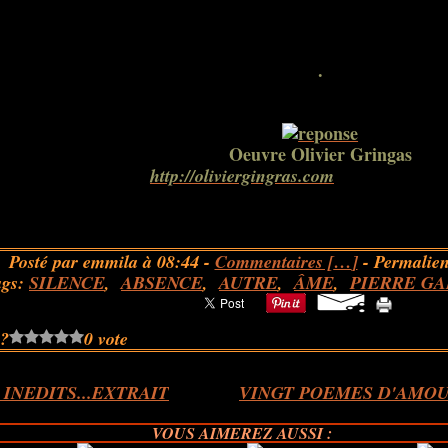
.
.
Oeuvre Olivier Gringas
http://oliviergingras.com
Posté par emmila à 08:44 -
Commentaires [
…
]
- Permalien
ags:
SILENCE
,
ABSENCE
,
AUTRE
,
ÂME
,
PIERRE GA
 ?
0 vote
INEDITS...EXTRAIT
VINGT POEMES D'AMOU
VOUS AIMEREZ AUSSI :