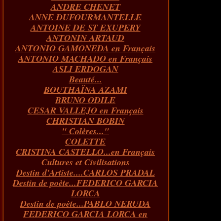
ANDRE CHENET
Janvier
Février
Juillet
Mars
Avril
Août
Juin
Mai
(82)
(84)
(76)
(40)
(65)
(72)
(68)
(60)
ANNE DUFOURMANTELLE
Janvier
Février
Juillet
Mars
Avril
Juin
Mai
(89)
(65)
(62)
(66)
(31)
(70)
(86)
ANTOINE DE ST EXUPERY
Janvier
Février
Mars
Avril
Juin
Mai
(97)
(26)
(59)
(66)
(67)
(66)
ANTONIN ARTAUD
Janvier
Février
Mars
Avril
(73)
(73)
(55)
(73)
ANTONIO GAMONEDA en Français
Janvier
Février
Mars
(100)
(54)
(43)
ANTONIO MACHADO en Français
Février
Janvier
(146)
(51)
ASLI ERDOGAN
Janvier
(124)
Beauté...
BOUTHAÏNA AZAMI
BRUNO ODILE
CESAR VALLEJO en Français
CHRISTIAN BOBIN
" Colères..."
COLETTE
CRISTINA CASTELLO...en Français
Cultures et Civilisations
Destin d'Artiste....CARLOS PRADAL
Destin de poète...FEDERICO GARCIA
LORCA
Destin de poète...PABLO NERUDA
FEDERICO GARCIA LORCA en