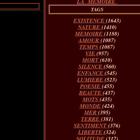
LA MÉMOIRE
TAGS
EXISTENCE
(1643)
NATURE
(1410)
MEMOIRE
(1188)
AMOUR
(1087)
TEMPS
(1087)
VIE
(957)
MORT
(610)
SILENCE
(560)
ENFANCE
(545)
LUMIERE
(523)
POESIE
(455)
BEAUTE
(437)
MOTS
(435)
MONDE
(424)
MER
(395)
TERRE
(381)
SENTIMENT
(376)
LIBERTE
(324)
SOLITUDE
(317)