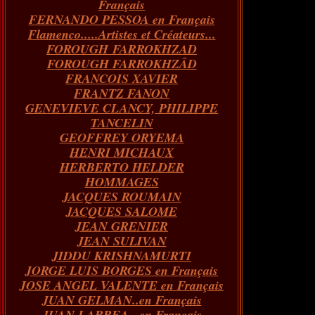
Français
FERNANDO PESSOA en Français
Flamenco.....Artistes et Créateurs...
FOROUGH FARROKHZAD
FOROUGH FARROKHZÂD
FRANCOIS XAVIER
FRANTZ FANON
GENEVIEVE CLANCY, PHILIPPE
TANCELIN
GEOFFREY ORYEMA
HENRI MICHAUX
HERBERTO HELDER
HOMMAGES
JACQUES ROUMAIN
JACQUES SALOME
JEAN GRENIER
JEAN SULIVAN
JIDDU KRISHNAMURTI
JORGE LUIS BORGES en Français
JOSE ANGEL VALENTE en Français
JUAN GELMAN..en Français
JUAN LARREA...en Français