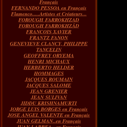
Français
FERNANDO PESSOA en Français
Flamenco.....Artistes et Créateurs...
FOROUGH FARROKHZAD
FOROUGH FARROKHZÂD
FRANCOIS XAVIER
FRANTZ FANON
GENEVIEVE CLANCY, PHILIPPE
TANCELIN
GEOFFREY ORYEMA
HENRI MICHAUX
HERBERTO HELDER
HOMMAGES
JACQUES ROUMAIN
JACQUES SALOME
JEAN GRENIER
JEAN SULIVAN
JIDDU KRISHNAMURTI
JORGE LUIS BORGES en Français
JOSE ANGEL VALENTE en Français
JUAN GELMAN..en Français
JUAN LARREA...en Français