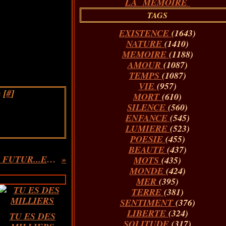
LA MÉMOIRE
TAGS
EXISTENCE
(1643)
NATURE
(1410)
MEMOIRE
(1188)
AMOUR
(1087)
TEMPS
(1087)
VIE
(957)
 [
#
]
MORT
(610)
SILENCE
(560)
ENFANCE
(545)
LUMIERE
(523)
POESIE
(455)
BEAUTE
(437)
FRAGMENTS D'UN LIVRE FUTUR...Extrait
MOTS
(435)
MONDE
(424)
MER
(395)
TERRE
(381)
SENTIMENT
(376)
LIBERTE
(324)
TU ES DES
SOLITUDE
(317)