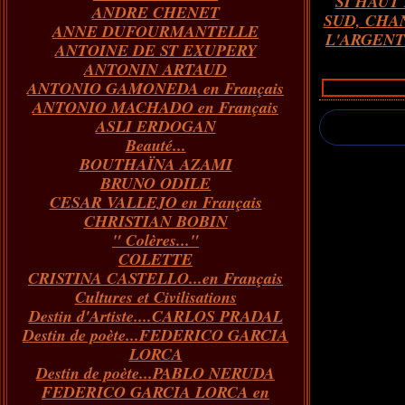
SI HAUT
ANDRE CHENET
Janvier
Février
Juillet
Mars
Avril
Août
Juin
Mai
(82)
(84)
(76)
(40)
(65)
(72)
(68)
(60)
SUD, CHA
ANNE DUFOURMANTELLE
Janvier
Février
Juillet
Mars
Avril
Juin
Mai
(89)
(65)
(62)
(66)
(31)
(70)
(86)
L'ARGENT
ANTOINE DE ST EXUPERY
Janvier
Février
Mars
Avril
Juin
Mai
(97)
(26)
(59)
(66)
(67)
(66)
ANTONIN ARTAUD
Janvier
Février
Mars
Avril
(73)
(73)
(55)
(73)
ANTONIO GAMONEDA en Français
Janvier
Février
Mars
(100)
(54)
(43)
ANTONIO MACHADO en Français
Février
Janvier
(146)
(51)
ASLI ERDOGAN
Janvier
(124)
Beauté...
BOUTHAÏNA AZAMI
BRUNO ODILE
CESAR VALLEJO en Français
CHRISTIAN BOBIN
" Colères..."
COLETTE
CRISTINA CASTELLO...en Français
Cultures et Civilisations
Destin d'Artiste....CARLOS PRADAL
Destin de poète...FEDERICO GARCIA
LORCA
Destin de poète...PABLO NERUDA
FEDERICO GARCIA LORCA en