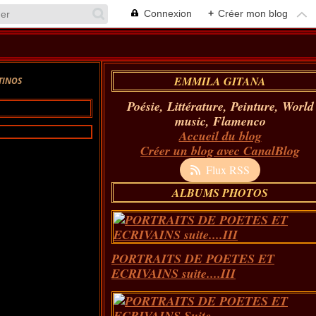
Connexion
+
Créer mon blog
EMMILA GITANA
TINOS
Poésie, Littérature, Peinture, World
music, Flamenco
Accueil du blog
Créer un blog avec CanalBlog
Flux RSS
ALBUMS PHOTOS
PORTRAITS DE POETES ET
ECRIVAINS suite....III