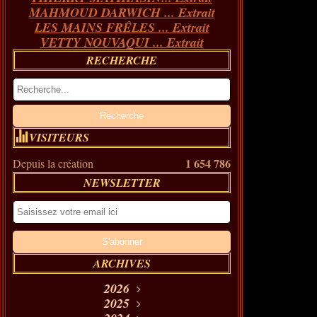
MAHMOUD DARWICH ... Extrait
LES MAINS FRÊLES ... Extrait
VETTY NOUVAQUI ... Extrait
RECHERCHE
VISITEURS
1 654 786
Depuis la création
NEWSLETTER
ARCHIVES
2026
Août
2025
(11)