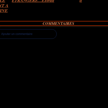
 LE
ETRANGERE...Extrait
it
NT A
INE
COMMENTAIRES
Ajouter un commentaire