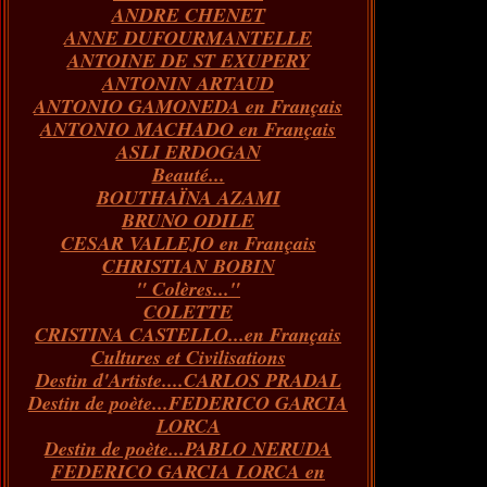
ANDRE CHENET
Janvier
Février
Juillet
Mars
Avril
Août
Juin
Mai
(82)
(84)
(76)
(40)
(65)
(72)
(68)
(60)
ANNE DUFOURMANTELLE
Janvier
Février
Juillet
Mars
Avril
Juin
Mai
(89)
(65)
(62)
(66)
(31)
(70)
(86)
ANTOINE DE ST EXUPERY
Janvier
Février
Mars
Avril
Juin
Mai
(97)
(26)
(59)
(66)
(67)
(66)
ANTONIN ARTAUD
Janvier
Février
Mars
Avril
(73)
(73)
(55)
(73)
ANTONIO GAMONEDA en Français
Janvier
Février
Mars
(100)
(54)
(43)
ANTONIO MACHADO en Français
Février
Janvier
(146)
(51)
ASLI ERDOGAN
Janvier
(124)
Beauté...
BOUTHAÏNA AZAMI
BRUNO ODILE
CESAR VALLEJO en Français
CHRISTIAN BOBIN
" Colères..."
COLETTE
CRISTINA CASTELLO...en Français
Cultures et Civilisations
Destin d'Artiste....CARLOS PRADAL
Destin de poète...FEDERICO GARCIA
LORCA
Destin de poète...PABLO NERUDA
FEDERICO GARCIA LORCA en