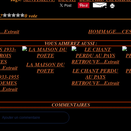
 ?
0 vote
.Extrait
HOMMAGE....CE
VOUS AIMEREZ AUSSI :
LA MAISON DU
POETE
LE CHANT PERDU
PE
33-1955
AU PAYS
POEMES
RETROUVE...Extrait
Extrait
COMMENTAIRES
Ajouter un commentaire