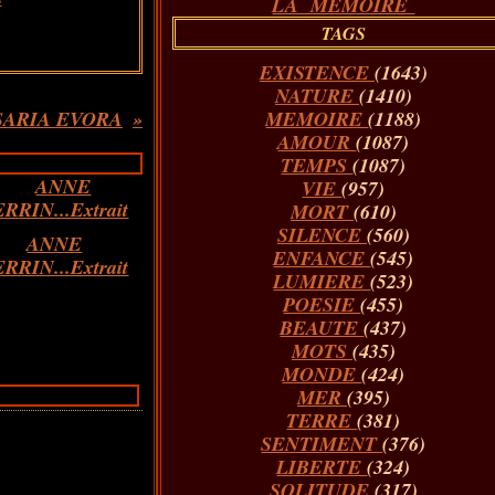
LA MÉMOIRE
TAGS
EXISTENCE
(1643)
NATURE
(1410)
SARIA EVORA
MEMOIRE
(1188)
AMOUR
(1087)
TEMPS
(1087)
VIE
(957)
MORT
(610)
SILENCE
(560)
ANNE
ENFANCE
(545)
RRIN...Extrait
LUMIERE
(523)
POESIE
(455)
BEAUTE
(437)
MOTS
(435)
MONDE
(424)
MER
(395)
TERRE
(381)
SENTIMENT
(376)
LIBERTE
(324)
SOLITUDE
(317)