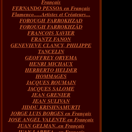
Français
FERNANDO PESSOA en Français
Flamenco.....Artistes et Créateurs...
FOROUGH FARROKHZAD
FOROUGH FARROKHZÂD
FRANCOIS XAVIER
FRANTZ FANON
GENEVIEVE CLANCY, PHILIPPE
TANCELIN
GEOFFREY ORYEMA
HENRI MICHAUX
HERBERTO HELDER
HOMMAGES
JACQUES ROUMAIN
JACQUES SALOME
JEAN GRENIER
JEAN SULIVAN
JIDDU KRISHNAMURTI
JORGE LUIS BORGES en Français
JOSE ANGEL VALENTE en Français
JUAN GELMAN..en Français
JUAN LARREA...en Français