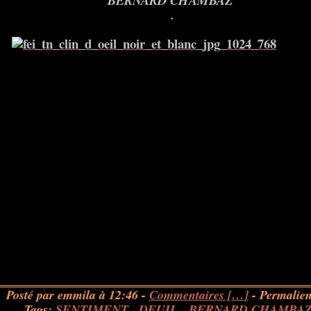
BERNARD CHAMBAZ
.
Posté par emmila à 12:46 -
Commentaires [
…
]
- Permalien
Tags:
SENTIMENT
,
DEUIL
,
BERNARD CHAMBA