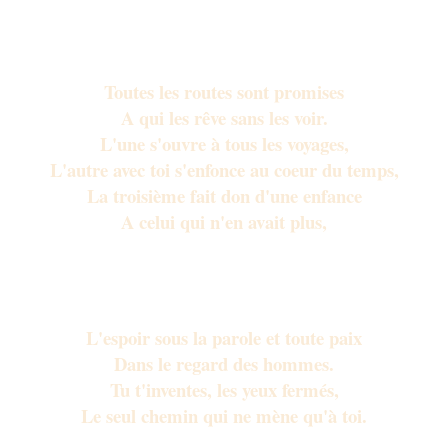
Ta lumière ici fait silence.
Toutes les routes sont promises
A qui les rêve sans les voir.
L'une s'ouvre à tous les voyages,
L'autre avec toi s'enfonce au coeur du temps,
La troisième fait don d'une enfance
A celui qui n'en avait plus,
Une autre encore à l'errance t'incite
Vers une terre en friche où naisse enfin
L'espoir sous la parole et toute paix
Dans le regard des hommes.
Tu t'inventes, les yeux fermés,
Le seul chemin qui ne mène qu'à toi.