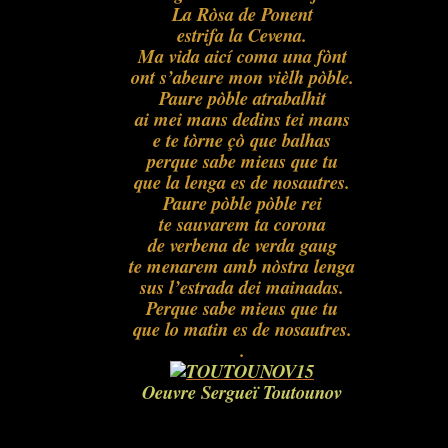
La Ròsa de Ponent
estrifa la Cevena.
Ma vida aicí coma una fònt
ont s’abeure mon vièlh pòble.
Paure pòble atrabalhit
ai mei mans dedins tei mans
e te tòrne çò que balhas
perque sabe mieus que tu
que la lenga es de nosautres.
Paure pòble pòble rei
te sauvarem ta corona
de verbena de verda gaug
te menarem amb nòstra lenga
sus l’estrada dei mainadas.
Perque sabe mieus que tu
que lo matin es de nosautres.
.
Oeuvre Sergueï Toutounov