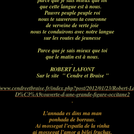
parce que je sais mieux que toi
que cette langue est à nous.
Pauvre peuple peuple roi
nous te sauverons ta couronne
de verveine de verte joie
nous te conduirons avec notre langue
sur les routes de jeunesse
Parce que je sais mieux que toi
que le matin est à nous.
.
ROBERT LAFONT
Sur le site " Cendre et Braise "
//www.cendreetbraise.fr/index.php?post/2012/01/23/Robert-
D%C3%A9couverte-d-une-grande-figure-occitane2
.
L’annada es dins ma man
ponhada de borraus.
Ai mossegat l’espatla de la vinha
ai mossegat l’amor a bèlei fruchas.