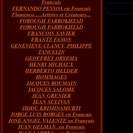
Français
FERNANDO PESSOA en Français
Flamenco.....Artistes et Créateurs...
FOROUGH FARROKHZAD
FOROUGH FARROKHZÂD
FRANCOIS XAVIER
FRANTZ FANON
GENEVIEVE CLANCY, PHILIPPE
TANCELIN
GEOFFREY ORYEMA
HENRI MICHAUX
HERBERTO HELDER
HOMMAGES
JACQUES ROUMAIN
JACQUES SALOME
JEAN GRENIER
JEAN SULIVAN
JIDDU KRISHNAMURTI
JORGE LUIS BORGES en Français
JOSE ANGEL VALENTE en Français
JUAN GELMAN..en Français
JUAN LARREA...en Français