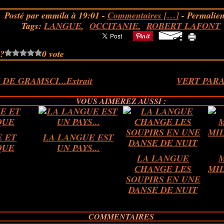
Posté par emmila à 19:01 -
Commentaires [
…
]
- Permalien
Tags:
LANGUE
,
OCCITANIE
,
ROBERT LAFONT
 ?
0 vote
DE GRAMSCI...Extrait
VERT PARADI
VOUS AIMEREZ AUSSI :
E ET
LA LANGUE EST
QUE
UN PAYS...
LA LANGUE
CHANGE LES
MIL
SOUPIRS EN UNE
DANSE DE NUIT
COMMENTAIRES