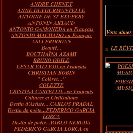
ANDRE CHENET
Janvier
Février
Juillet
Mars
Avril
Août
Juin
Mai
(82)
(84)
(76)
(40)
(65)
(72)
(68)
(60)
ANNE DUFOURMANTELLE
Janvier
Février
Juillet
Mars
Avril
Juin
Mai
(89)
(65)
(62)
(66)
(31)
(70)
(86)
ANTOINE DE ST EXUPERY
Janvier
Février
Mars
Avril
Juin
Mai
(97)
(26)
(59)
(66)
(67)
(66)
ANTONIN ARTAUD
Janvier
Février
Mars
Avril
(73)
(73)
(55)
(73)
ANTONIO GAMONEDA en Français
Janvier
Février
Mars
(100)
(54)
(43)
Vous aimez
ANTONIO MACHADO en Français
Février
Janvier
(146)
(51)
ASLI ERDOGAN
Janvier
(124)
Beauté...
LE RÊVE 
BOUTHAÏNA AZAMI
BRUNO ODILE
CESAR VALLEJO en Français
CHRISTIAN BOBIN
" Colères..."
POESI
COLETTE
MUSI
CRISTINA CASTELLO...en Français
Cultures et Civilisations
Destin d'Artiste....CARLOS PRADAL
Destin de poète...FEDERICO GARCIA
LORCA
Destin de poète...PABLO NERUDA
FEDERICO GARCIA LORCA en