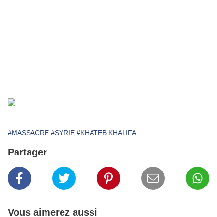
que l’écriture est impuissante et nue devant
les canons, les tanks et les missiles russes
qui bombardent nos villes et nos civils, mais
je n’ai aucune envie que votre silence aussi,
soit complice du meurtre de mon peuple.
(Février 2012)
.
#MASSACRE
#SYRIE
#KHATEB KHALIFA
Partager
Vous aimerez aussi