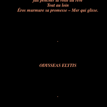
fait pencher la voile du rêve
Tout au loin
Éros murmure sa promesse – Mer qui glisse.
.
ODYSSEAS ELYTIS
.