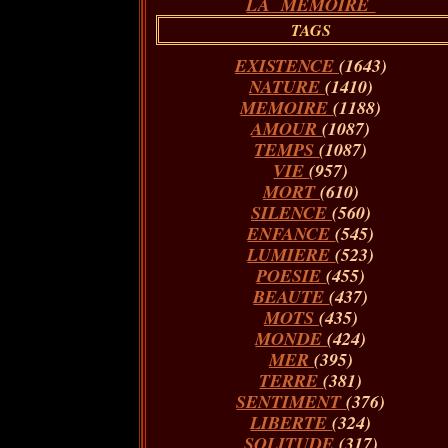
LA MÉMOIRE
TAGS
EXISTENCE
(1643)
NATURE
(1410)
MEMOIRE
(1188)
AMOUR
(1087)
TEMPS
(1087)
VIE
(957)
MORT
(610)
SILENCE
(560)
ENFANCE
(545)
LUMIERE
(523)
POESIE
(455)
BEAUTE
(437)
MOTS
(435)
MONDE
(424)
MER
(395)
TERRE
(381)
SENTIMENT
(376)
LIBERTE
(324)
SOLITUDE
(317)