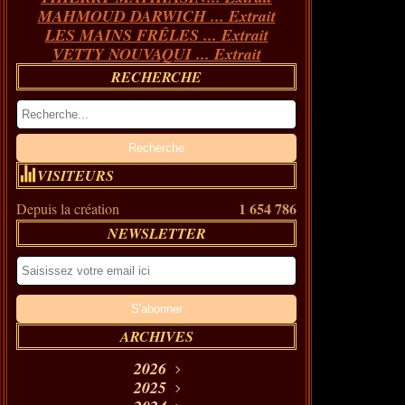
MAHMOUD DARWICH ... Extrait
LES MAINS FRÊLES ... Extrait
VETTY NOUVAQUI ... Extrait
RECHERCHE
VISITEURS
1 654 786
Depuis la création
NEWSLETTER
ARCHIVES
2026
Août
2025
(11)