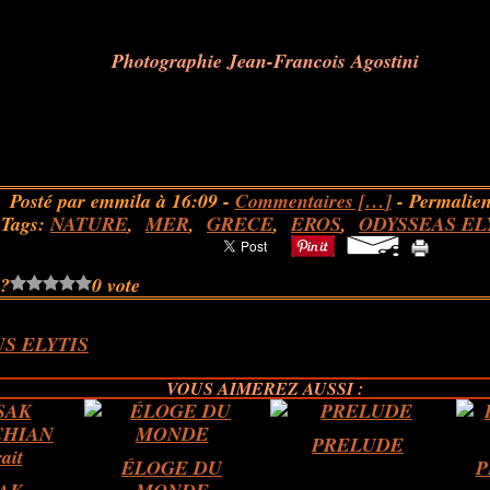
Photographie Jean-Francois Agostini
Posté par emmila à 16:09 -
Commentaires [
…
]
- Permalien
Tags:
NATURE
,
MER
,
GRECE
,
EROS
,
ODYSSEAS EL
 ?
0 vote
S ELYTIS
VOUS AIMEREZ AUSSI :
PRELUDE
ÉLOGE DU
P