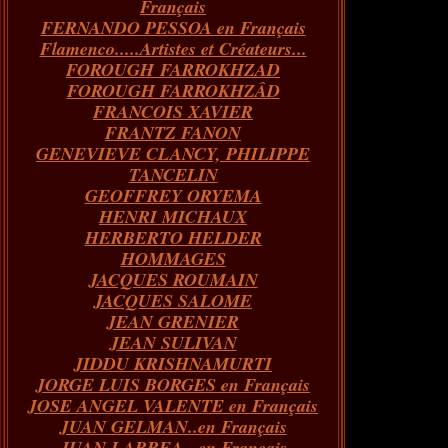
Français
FERNANDO PESSOA en Français
Flamenco.....Artistes et Créateurs...
FOROUGH FARROKHZAD
FOROUGH FARROKHZÂD
FRANCOIS XAVIER
FRANTZ FANON
GENEVIEVE CLANCY, PHILIPPE
TANCELIN
GEOFFREY ORYEMA
HENRI MICHAUX
HERBERTO HELDER
HOMMAGES
JACQUES ROUMAIN
JACQUES SALOME
JEAN GRENIER
JEAN SULIVAN
JIDDU KRISHNAMURTI
JORGE LUIS BORGES en Français
JOSE ANGEL VALENTE en Français
JUAN GELMAN..en Français
JUAN LARREA...en Français