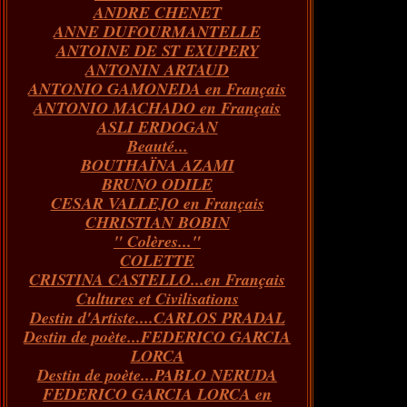
ANDRE CHENET
Janvier
Février
Juillet
Mars
Avril
Août
Juin
Mai
(82)
(84)
(76)
(40)
(65)
(72)
(68)
(60)
ANNE DUFOURMANTELLE
Janvier
Février
Juillet
Mars
Avril
Juin
Mai
(89)
(65)
(62)
(66)
(31)
(70)
(86)
ANTOINE DE ST EXUPERY
Janvier
Février
Mars
Avril
Juin
Mai
(97)
(26)
(59)
(66)
(67)
(66)
ANTONIN ARTAUD
Janvier
Février
Mars
Avril
(73)
(73)
(55)
(73)
ANTONIO GAMONEDA en Français
Janvier
Février
Mars
(100)
(54)
(43)
ANTONIO MACHADO en Français
Février
Janvier
(146)
(51)
ASLI ERDOGAN
Janvier
(124)
Beauté...
BOUTHAÏNA AZAMI
BRUNO ODILE
CESAR VALLEJO en Français
CHRISTIAN BOBIN
" Colères..."
COLETTE
CRISTINA CASTELLO...en Français
Cultures et Civilisations
Destin d'Artiste....CARLOS PRADAL
Destin de poète...FEDERICO GARCIA
LORCA
Destin de poète...PABLO NERUDA
FEDERICO GARCIA LORCA en