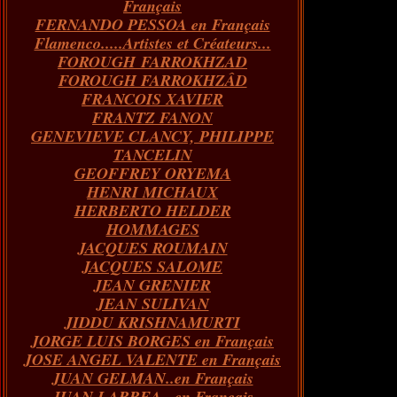
Français
FERNANDO PESSOA en Français
Flamenco.....Artistes et Créateurs...
FOROUGH FARROKHZAD
FOROUGH FARROKHZÂD
FRANCOIS XAVIER
FRANTZ FANON
GENEVIEVE CLANCY, PHILIPPE
TANCELIN
GEOFFREY ORYEMA
HENRI MICHAUX
HERBERTO HELDER
HOMMAGES
JACQUES ROUMAIN
JACQUES SALOME
JEAN GRENIER
JEAN SULIVAN
JIDDU KRISHNAMURTI
JORGE LUIS BORGES en Français
JOSE ANGEL VALENTE en Français
JUAN GELMAN..en Français
JUAN LARREA...en Français