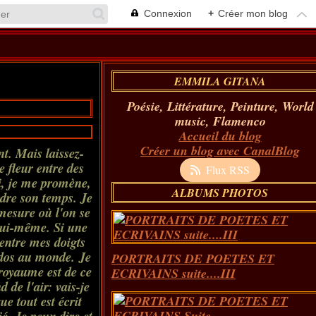
Connexion
+
Créer mon blog
EMMILA GITANA
Poésie, Littérature, Peinture, World
music, Flamenco
Accueil du blog
Créer un blog avec CanalBlog
nt. Mais laissez-
 fleur entre des
Flux RSS
i, je me promène,
ALBUMS PHOTOS
rdre son temps. Je
 mesure où l'on se
 lui-même. Si une
 entre mes doigts
 dos au monde. Je
PORTRAITS DE POETES ET
royaume est de ce
ECRIVAINS suite....III
 de l'air: vais-je
e tout est écrit