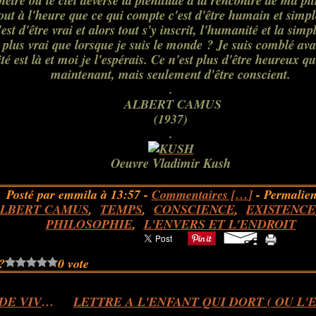
nêtre où le ciel déverse la plénitude à la rencontre de ma pit
tout à l'heure que ce qui compte c'est d'être humain et simpl
est d'être vrai et alors tout s'y inscrit, l'humanité et la simp
 plus vrai que lorsque je suis le monde ? Je suis comblé ava
té est là et moi je l'espérais. Ce n'est plus d'être heureux q
maintenant, mais seulement d'être conscient.
.
ALBERT CAMUS
(1937)
.
Oeuvre Vladimir Kush
Posté par emmila à 13:57 -
Commentaires [
…
]
- Permalien
LBERT CAMUS
,
TEMPS
,
CONSCIENCE
,
EXISTENCE
PHILOSOPHIE
,
L'ENVERS ET L'ENDROIT
?
0 vote
LE BOIS DE VIVRE...extrait