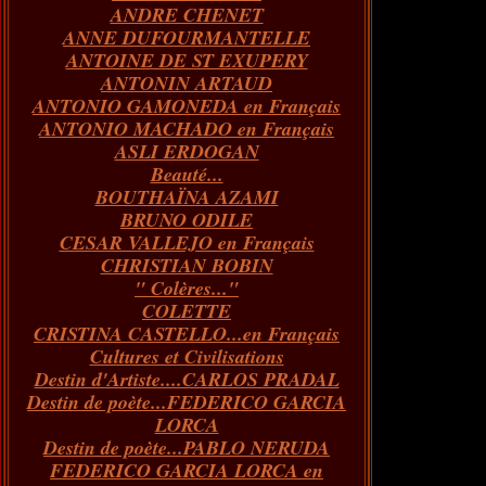
ANDRE CHENET
Janvier
Février
Juillet
Mars
Avril
Août
Juin
Mai
(82)
(84)
(76)
(40)
(65)
(72)
(68)
(60)
ANNE DUFOURMANTELLE
Janvier
Février
Juillet
Mars
Avril
Juin
Mai
(89)
(65)
(62)
(66)
(31)
(70)
(86)
ANTOINE DE ST EXUPERY
Janvier
Février
Mars
Avril
Juin
Mai
(97)
(26)
(59)
(66)
(67)
(66)
ANTONIN ARTAUD
Janvier
Février
Mars
Avril
(73)
(73)
(55)
(73)
ANTONIO GAMONEDA en Français
Janvier
Février
Mars
(100)
(54)
(43)
ANTONIO MACHADO en Français
Février
Janvier
(146)
(51)
ASLI ERDOGAN
Janvier
(124)
Beauté...
BOUTHAÏNA AZAMI
BRUNO ODILE
CESAR VALLEJO en Français
CHRISTIAN BOBIN
" Colères..."
COLETTE
CRISTINA CASTELLO...en Français
Cultures et Civilisations
Destin d'Artiste....CARLOS PRADAL
Destin de poète...FEDERICO GARCIA
LORCA
Destin de poète...PABLO NERUDA
FEDERICO GARCIA LORCA en