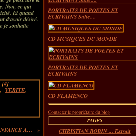
ié. Je peux dire et
e. Non, ce qui
PORTRAITS DE POETES ET
licité. Et quand
ECRIVAINS Suite....
nt d'avoir désiré.
ue je souhaite
CD MUSIQUES DU MONDE
PORTRAITS DE POETES ET
ECRIVAINS
 [
#
]
,
VERITE
,
CD FLAMENCO
Contacter le propriétaire du blog
PAGES
LETTRE A L'ENFANT QUI DORT ( OU L'ENFANCE ALGERIENNE )...Extrait
CHRISTIAN BOBIN ... Extrait