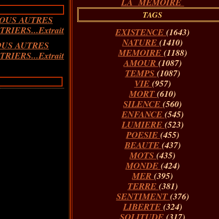
LA MÉMOIRE
TAGS
EXISTENCE
(1643)
NATURE
(1410)
OUS AUTRES
MEMOIRE
(1188)
RIERS...Extrait
AMOUR
(1087)
TEMPS
(1087)
VIE
(957)
MORT
(610)
SILENCE
(560)
ENFANCE
(545)
LUMIERE
(523)
POESIE
(455)
BEAUTE
(437)
MOTS
(435)
MONDE
(424)
MER
(395)
TERRE
(381)
SENTIMENT
(376)
LIBERTE
(324)
SOLITUDE
(317)