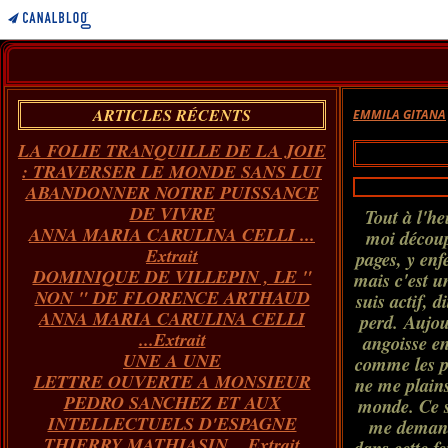
ARTICLES RÉCENTS
EMMILA GITANA
LA FOLIE TRANQUILLE DE LA JOIE
: TRAVERSER LE MONDE SANS LUI
ABANDONNER NOTRE PUISSANCE
DE VIVRE
Tout à l'he
ANNA MARIA CARULINA CELLI ...
moi découpe
Extrait
pages, y en
DOMINIQUE DE VILLEPIN , LE "
mais c'est u
NON " DE FLORENCE ARTHAUD
suis actif, 
ANNA MARIA CARULINA CELLI
perd. Aujou
...Extrait
angoisse en
UNE A UNE
comme les p
LETTRE OUVERTE A MONSIEUR
ne me plains
PEDRO SANCHEZ ET AUX
monde. Ce so
INTELLECTUELS D'ESPAGNE
me demande
THIERRY MATHIASIN... Extrait