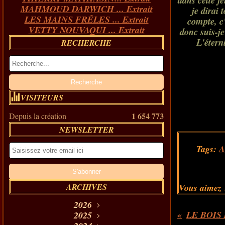
dans cette fe
MAHMOUD DARWICH ... Extrait
je dirai 
LES MAINS FRÊLES ... Extrait
compte, c'
VETTY NOUVAQUI ... Extrait
donc suis-je
L'éterni
RECHERCHE
VISITEURS
1 654 773
Depuis la création
NEWSLETTER
Tags:
A
ARCHIVES
Vous aimez 
2026
Août
2025
(11)