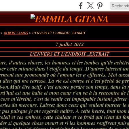
>
ALBERT CAMUS
>
L'ENVERS ET L'ENDROIT...EXTRAIT
7 juillet 2012
L'ENVERS ET L'ENDROIT...EXTRAIT
ure, d'autres choses, les hommes et les tombes qu'ils achète
r cette minute dans l'étoffe du temps. D'autres laissent une
ferment une promenade où l'amour les a effleurés. Moi auss
n dieu qui me caresse. La vie est course et c'est péché de pe
dit-on.Mais être actif, c'est encore perdre son temps, dans la
rd'hui est une halte et mon cœur s'en va à la rencontre de
core m'étreint, c'est de sentir cet impalpable instant glisser
erles du mercure. Laissez donc ceux qui veulent tourner le
 pas puisque je me regarde naître. A cette heure, tout mon 
leil et ces ombres, cette chaleur et ce froid qui vient du fond
r si quelque chose meurt et si les hommes souffrent puisqu