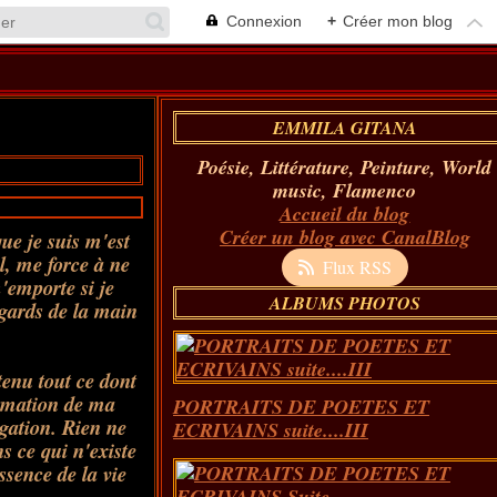
Connexion
+
Créer mon blog
EMMILA GITANA
Poésie, Littérature, Peinture, World
music, Flamenco
Accueil du blog
Créer un blog avec CanalBlog
ue je suis m'est
el, me force à ne
Flux RSS
'emporte si je
ALBUMS PHOTOS
egards de la main
tenu tout ce dont
irmation de ma
PORTRAITS DE POETES ET
égation. Rien ne
ECRIVAINS suite....III
s ce qui n'existe
ssence de la vie