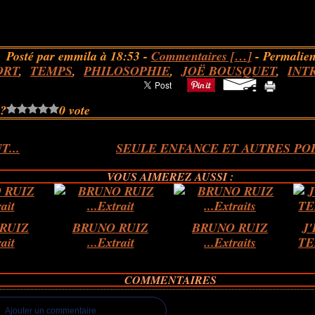
Posté par emmila à 18:53 -
Commentaires [
…
]
- Permalien
ORT
,
TEMPS
,
PHILOSOPHIE
,
JOË BOUSQUET
,
INT
 ?
0 vote
...
SEULE ENFANCE ET AUTRES POEM
VOUS AIMEREZ AUSSI :
RUIZ
BRUNO RUIZ
BRUNO RUIZ
J
rait
...Extrait
...Extraits
TE
COMMENTAIRES
Ajouter un commentaire