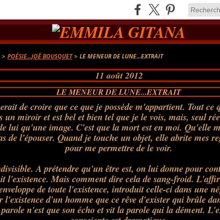
A
>
POÉSIE...JOË BOUSQUET
>
LE MENEUR DE LUNE...EXTRAIT
11 août 2012
LE MENEUR DE LUNE...EXTRAIT
erait de croire que ce que je possède m'appartient. Tout ce q
un miroir et est bel et bien tel que je le vois, mais, seul ré
de lui qu'une image. C'est que la mort est en moi. Qu'elle m
as de l'épouser. Quand je touche un objet, elle abrite mes r
pour me permettre de le voir.
indivisible. A prétendre qu'un être est, on lui donne pour con
it l'existence. Mais comment dire cela de sang-froid. L'aff
nveloppe de toute l'existence, introduit celle-ci dans une n
r l'existence d'un homme que ce rêve d'exister qui brûle dan
 parole n'est que son écho et vit la parole qui la dément. L'e