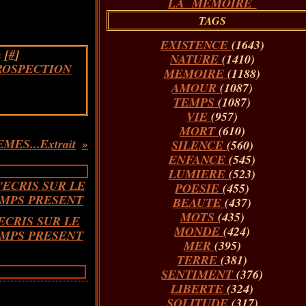
LA MÉMOIRE
TAGS
EXISTENCE
(1643)
 [
#
]
NATURE
(1410)
ROSPECTION
MEMOIRE
(1188)
AMOUR
(1087)
TEMPS
(1087)
VIE
(957)
MORT
(610)
ES...Extrait
SILENCE
(560)
ENFANCE
(545)
LUMIERE
(523)
POESIE
(455)
BEAUTE
(437)
MOTS
(435)
'ECRIS SUR LE
MONDE
(424)
MPS PRESENT
MER
(395)
TERRE
(381)
SENTIMENT
(376)
LIBERTE
(324)
SOLITUDE
(317)