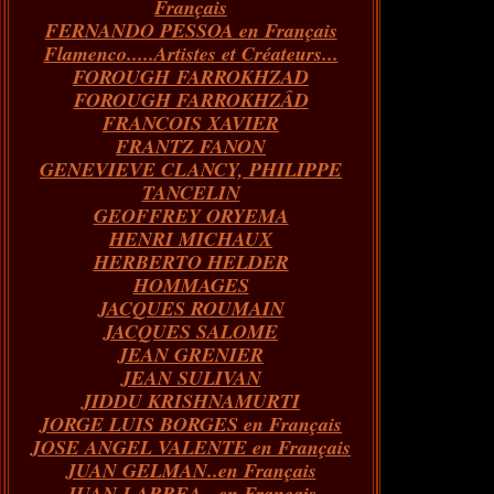
Français
FERNANDO PESSOA en Français
Flamenco.....Artistes et Créateurs...
FOROUGH FARROKHZAD
FOROUGH FARROKHZÂD
FRANCOIS XAVIER
FRANTZ FANON
GENEVIEVE CLANCY, PHILIPPE
TANCELIN
GEOFFREY ORYEMA
HENRI MICHAUX
HERBERTO HELDER
HOMMAGES
JACQUES ROUMAIN
JACQUES SALOME
JEAN GRENIER
JEAN SULIVAN
JIDDU KRISHNAMURTI
JORGE LUIS BORGES en Français
JOSE ANGEL VALENTE en Français
JUAN GELMAN..en Français
JUAN LARREA...en Français