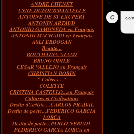
ANDRE CHENET
Janvier
Février
Juillet
Mars
Avril
Août
Juin
Mai
(82)
(84)
(76)
(40)
(65)
(72)
(68)
(60)
ANNE DUFOURMANTELLE
Janvier
Février
Juillet
Mars
Avril
Juin
Mai
(89)
(65)
(62)
(66)
(31)
(70)
(86)
ANTOINE DE ST EXUPERY
Janvier
Février
Mars
Avril
Juin
Mai
(97)
(26)
(59)
(66)
(67)
(66)
C
clori
ANTONIN ARTAUD
Janvier
Février
Mars
Avril
(73)
(73)
(55)
(73)
ANTONIO GAMONEDA en Français
Janvier
Février
Mars
(100)
(54)
(43)
ANTONIO MACHADO en Français
Février
Janvier
(146)
(51)
ASLI ERDOGAN
Janvier
(124)
Beauté...
BOUTHAÏNA AZAMI
BRUNO ODILE
CESAR VALLEJO en Français
CHRISTIAN BOBIN
" Colères..."
COLETTE
CRISTINA CASTELLO...en Français
Cultures et Civilisations
Destin d'Artiste....CARLOS PRADAL
Destin de poète...FEDERICO GARCIA
LORCA
Destin de poète...PABLO NERUDA
FEDERICO GARCIA LORCA en