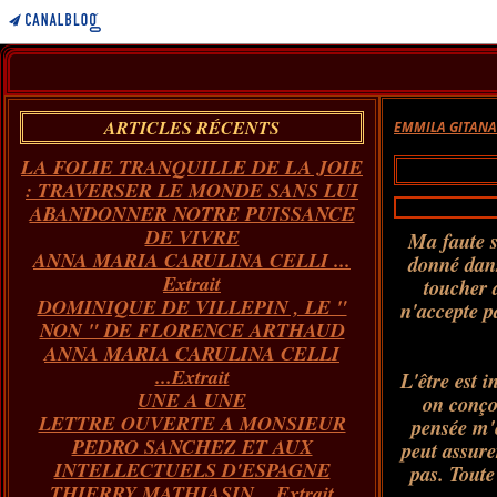
ARTICLES RÉCENTS
EMMILA GITAN
LA FOLIE TRANQUILLE DE LA JOIE
: TRAVERSER LE MONDE SANS LUI
ABANDONNER NOTRE PUISSANCE
DE VIVRE
Ma faute s
ANNA MARIA CARULINA CELLI ...
donné dans 
Extrait
toucher 
DOMINIQUE DE VILLEPIN , LE "
n'accepte p
NON " DE FLORENCE ARTHAUD
ANNA MARIA CARULINA CELLI
...Extrait
L'être est 
UNE A UNE
on conço
LETTRE OUVERTE A MONSIEUR
pensée m'e
PEDRO SANCHEZ ET AUX
peut assure
INTELLECTUELS D'ESPAGNE
pas. Toute
THIERRY MATHIASIN... Extrait