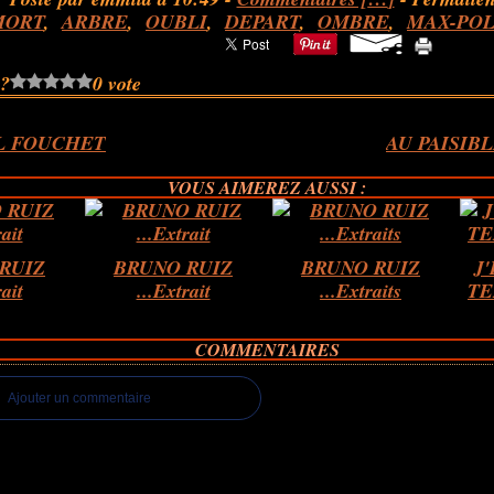
MORT
,
ARBRE
,
OUBLI
,
DEPART
,
OMBRE
,
MAX-PO
 ?
0 vote
L FOUCHET
AU PAISIB
VOUS AIMEREZ AUSSI :
RUIZ
BRUNO RUIZ
BRUNO RUIZ
J
rait
...Extrait
...Extraits
TE
COMMENTAIRES
Ajouter un commentaire