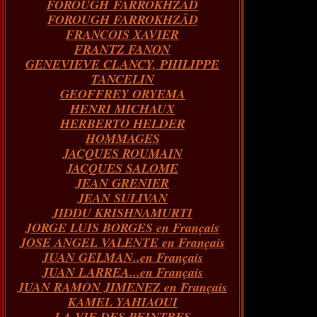
FOROUGH FARROKHZAD
FOROUGH FARROKHZÂD
FRANCOIS XAVIER
FRANTZ FANON
GENEVIEVE CLANCY, PHILIPPE
TANCELIN
GEOFFREY ORYEMA
HENRI MICHAUX
HERBERTO HELDER
HOMMAGES
JACQUES ROUMAIN
JACQUES SALOME
JEAN GRENIER
JEAN SULIVAN
JIDDU KRISHNAMURTI
JORGE LUIS BORGES en Français
JOSE ANGEL VALENTE en Français
JUAN GELMAN..en Français
JUAN LARREA...en Français
JUAN RAMON JIMENEZ en Français
KAMEL YAHIAOUI
LA VIE DES PEINTRES