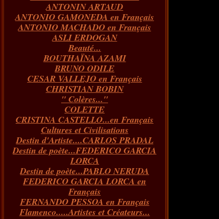
ANTONIN ARTAUD
Janvier
Février
Mars
Avril
(73)
(73)
(55)
(73)
ANTONIO GAMONEDA en Français
Janvier
Février
Mars
(100)
(54)
(43)
ANTONIO MACHADO en Français
Février
Janvier
(146)
(51)
ASLI ERDOGAN
Janvier
(124)
Beauté...
BOUTHAÏNA AZAMI
BRUNO ODILE
CESAR VALLEJO en Français
CHRISTIAN BOBIN
" Colères..."
COLETTE
CRISTINA CASTELLO...en Français
Cultures et Civilisations
Destin d'Artiste....CARLOS PRADAL
Destin de poète...FEDERICO GARCIA
LORCA
Destin de poète...PABLO NERUDA
FEDERICO GARCIA LORCA en
Français
FERNANDO PESSOA en Français
Flamenco.....Artistes et Créateurs...