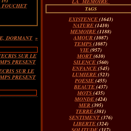
LA MÉMOIRE
L FOUCHET
TAGS
EXISTENCE
(1643)
NATURE
(1410)
MEMOIRE
(1188)
AMOUR
(1087)
LE, DORMANT
TEMPS
(1087)
VIE
(957)
MORT
(610)
SILENCE
(560)
ENFANCE
(545)
'ECRIS SUR LE
LUMIERE
(523)
MPS PRESENT
POESIE
(455)
BEAUTE
(437)
MOTS
(435)
MONDE
(424)
MER
(395)
TERRE
(381)
SENTIMENT
(376)
LIBERTE
(324)
SOLITUDE
(317)