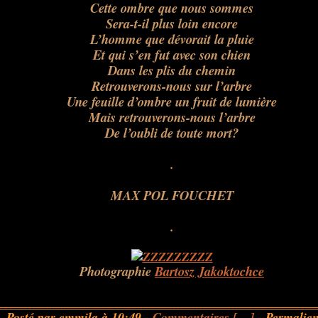
Cette ombre que nous sommes
Sera-t-il plus loin encore
L’homme que dévorait la pluie
Et qui s’en fut avec son chien
Dans les plis du chemin
Retrouverons-nous sur l’arbre
Une feuille d’ombre un fruit de lumière
Mais retrouverons-nous l’arbre
De l’oubli de toute mort?
.
.
.
MAX POL FOUCHET
.
.
Photographie
Bartosz Jakoktochce
Posté par emmila à 10:49 -
Commentaires [
…
]
- Permalien