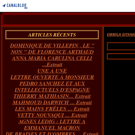
ARTICLES RÉCENTS
EMMILA GITAN
DOMINIQUE DE VILLEPIN , LE "
NON " DE FLORENCE ARTHAUD
ANNA MARIA CARULINA CELLI
...Extrait
UNE A UNE
LETTRE OUVERTE A MONSIEUR
PEDRO SANCHEZ ET AUX
INTELLECTUELS D'ESPAGNE
THIERRY MATHIASIN... Extrait
MAHMOUD DARWICH ... Extrait
LES MAINS FRÊLES ... Extrait
VETTY NOUVAQUI ... Extrait
AGNES LEDIG : LETTRE A
EMMANUEL MACRON
DE BRAISES ET D'OMBRES ... Extrait