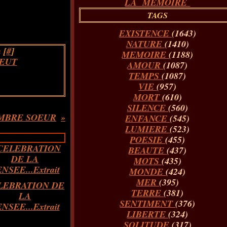
LA MÉMOIRE
TAGS
EXISTENCE
(1643)
NATURE
(1410)
 [
#
]
MEMOIRE
(1188)
HEUT
AMOUR
(1087)
TEMPS
(1087)
VIE
(957)
MORT
(610)
SILENCE
(560)
MBRE SOEUR
ENFANCE
(545)
LUMIERE
(523)
POESIE
(455)
BEAUTE
(437)
MOTS
(435)
MONDE
(424)
MER
(395)
LEBRATION DE
TERRE
(381)
LA
SENTIMENT
(376)
NSEE...Extrait
LIBERTE
(324)
SOLITUDE
(317)