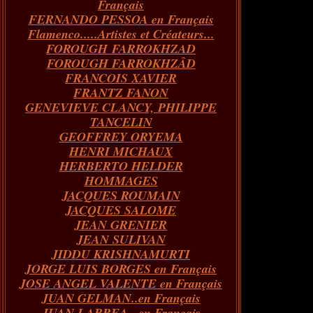
Français
FERNANDO PESSOA en Français
Flamenco.....Artistes et Créateurs...
FOROUGH FARROKHZAD
FOROUGH FARROKHZÂD
FRANCOIS XAVIER
FRANTZ FANON
GENEVIEVE CLANCY, PHILIPPE
TANCELIN
GEOFFREY ORYEMA
HENRI MICHAUX
HERBERTO HELDER
HOMMAGES
JACQUES ROUMAIN
JACQUES SALOME
JEAN GRENIER
JEAN SULIVAN
JIDDU KRISHNAMURTI
JORGE LUIS BORGES en Français
JOSE ANGEL VALENTE en Français
JUAN GELMAN..en Français
JUAN LARREA...en Français