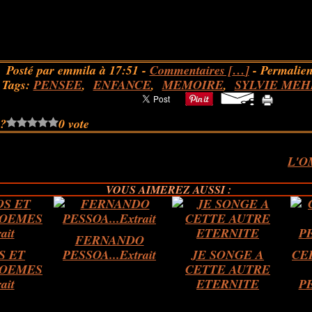
Posté par emmila à 17:51 -
Commentaires [
…
]
- Permalien
Tags:
PENSEE
,
ENFANCE
,
MEMOIRE
,
SYLVIE ME
 ?
0 vote
L'O
VOUS AIMEREZ AUSSI :
FERNANDO
S ET
PESSOA...Extrait
JE SONGE A
CE
POEMES
CETTE AUTRE
rait
ETERNITE
PE