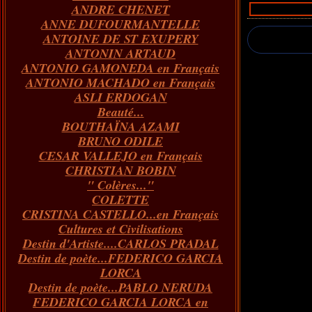
ANDRE CHENET
Janvier
Février
Juillet
Mars
Avril
Août
Juin
Mai
(82)
(84)
(76)
(40)
(65)
(72)
(68)
(60)
ANNE DUFOURMANTELLE
Janvier
Février
Juillet
Mars
Avril
Juin
Mai
(89)
(65)
(62)
(66)
(31)
(70)
(86)
ANTOINE DE ST EXUPERY
Janvier
Février
Mars
Avril
Juin
Mai
(97)
(26)
(59)
(66)
(67)
(66)
ANTONIN ARTAUD
Janvier
Février
Mars
Avril
(73)
(73)
(55)
(73)
ANTONIO GAMONEDA en Français
Janvier
Février
Mars
(100)
(54)
(43)
ANTONIO MACHADO en Français
Février
Janvier
(146)
(51)
ASLI ERDOGAN
Janvier
(124)
Beauté...
BOUTHAÏNA AZAMI
BRUNO ODILE
CESAR VALLEJO en Français
CHRISTIAN BOBIN
" Colères..."
COLETTE
CRISTINA CASTELLO...en Français
Cultures et Civilisations
Destin d'Artiste....CARLOS PRADAL
Destin de poète...FEDERICO GARCIA
LORCA
Destin de poète...PABLO NERUDA
FEDERICO GARCIA LORCA en