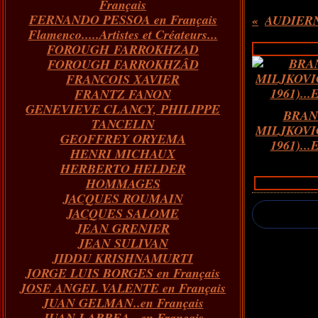
Français
FERNANDO PESSOA en Français
AUDIERN
Flamenco.....Artistes et Créateurs...
FOROUGH FARROKHZAD
FOROUGH FARROKHZÂD
FRANCOIS XAVIER
FRANTZ FANON
GENEVIEVE CLANCY, PHILIPPE
BRAN
TANCELIN
MILJKOVIĆ
GEOFFREY ORYEMA
1961)...E
HENRI MICHAUX
HERBERTO HELDER
HOMMAGES
JACQUES ROUMAIN
JACQUES SALOME
JEAN GRENIER
JEAN SULIVAN
JIDDU KRISHNAMURTI
JORGE LUIS BORGES en Français
JOSE ANGEL VALENTE en Français
JUAN GELMAN..en Français
JUAN LARREA...en Français