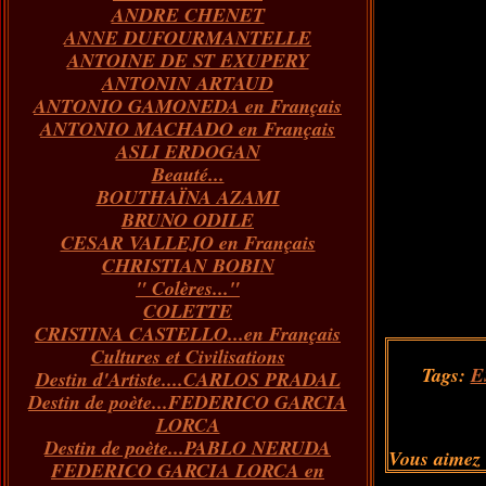
ANDRE CHENET
Janvier
Février
Juillet
Mars
Avril
Août
Juin
Mai
(82)
(84)
(76)
(40)
(65)
(72)
(68)
(60)
ANNE DUFOURMANTELLE
Janvier
Février
Juillet
Mars
Avril
Juin
Mai
(89)
(65)
(62)
(66)
(31)
(70)
(86)
ANTOINE DE ST EXUPERY
Janvier
Février
Mars
Avril
Juin
Mai
(97)
(26)
(59)
(66)
(67)
(66)
ANTONIN ARTAUD
Janvier
Février
Mars
Avril
(73)
(73)
(55)
(73)
ANTONIO GAMONEDA en Français
Janvier
Février
Mars
(100)
(54)
(43)
ANTONIO MACHADO en Français
Février
Janvier
(146)
(51)
ASLI ERDOGAN
Janvier
(124)
Beauté...
BOUTHAÏNA AZAMI
BRUNO ODILE
CESAR VALLEJO en Français
CHRISTIAN BOBIN
" Colères..."
COLETTE
CRISTINA CASTELLO...en Français
Cultures et Civilisations
Tags:
E
Destin d'Artiste....CARLOS PRADAL
Destin de poète...FEDERICO GARCIA
LORCA
Destin de poète...PABLO NERUDA
Vous aimez
FEDERICO GARCIA LORCA en