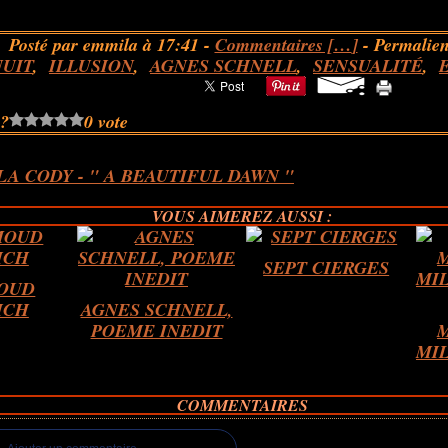
Posté par emmila à 17:41 -
Commentaires [
…
]
- Permalien
NUIT
,
ILLUSION
,
AGNES SCHNELL
,
SENSUALITÉ
,
 ?
0 vote
A CODY - " A BEAUTIFUL DAWN "
VOUS AIMEREZ AUSSI :
SEPT CIERGES
OUD
ICH
AGNES SCHNELL,
POEME INEDIT
MIL
COMMENTAIRES