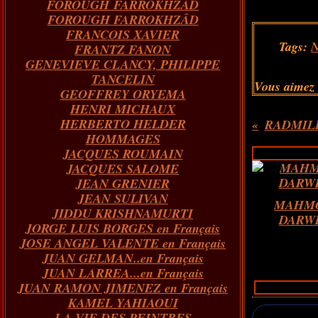
FOROUGH FARROKHZAD
FOROUGH FARROKHZÂD
FRANCOIS XAVIER
Tags:
FRANTZ FANON
GENEVIEVE CLANCY, PHILIPPE
TANCELIN
Vous aimez
GEOFFREY ORYEMA
HENRI MICHAUX
HERBERTO HELDER
RADMILL
HOMMAGES
JACQUES ROUMAIN
JACQUES SALOME
JEAN GRENIER
JEAN SULIVAN
MAHM
JIDDU KRISHNAMURTI
DARW
JORGE LUIS BORGES en Français
JOSE ANGEL VALENTE en Français
JUAN GELMAN..en Français
JUAN LARREA...en Français
JUAN RAMON JIMENEZ en Français
KAMEL YAHIAOUI
LA VIE DES PEINTRES