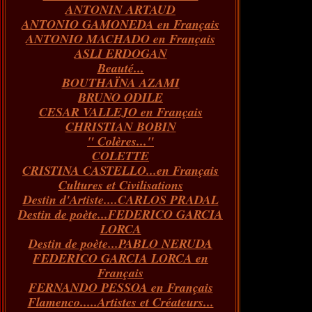
ANTONIN ARTAUD
Janvier
Février
Mars
Avril
(73)
(73)
(55)
(73)
ANTONIO GAMONEDA en Français
Janvier
Février
Mars
(100)
(54)
(43)
ANTONIO MACHADO en Français
Février
Janvier
(146)
(51)
ASLI ERDOGAN
Janvier
(124)
Beauté...
BOUTHAÏNA AZAMI
BRUNO ODILE
CESAR VALLEJO en Français
CHRISTIAN BOBIN
" Colères..."
COLETTE
CRISTINA CASTELLO...en Français
Cultures et Civilisations
Destin d'Artiste....CARLOS PRADAL
Destin de poète...FEDERICO GARCIA
LORCA
Destin de poète...PABLO NERUDA
FEDERICO GARCIA LORCA en
Français
FERNANDO PESSOA en Français
Flamenco.....Artistes et Créateurs...