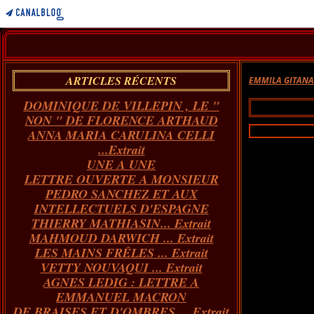
ARTICLES RÉCENTS
EMMILA GITAN
DOMINIQUE DE VILLEPIN , LE "
NON " DE FLORENCE ARTHAUD
ANNA MARIA CARULINA CELLI
...Extrait
UNE A UNE
LETTRE OUVERTE A MONSIEUR
PEDRO SANCHEZ ET AUX
INTELLECTUELS D'ESPAGNE
THIERRY MATHIASIN... Extrait
MAHMOUD DARWICH ... Extrait
LES MAINS FRÊLES ... Extrait
VETTY NOUVAQUI ... Extrait
AGNES LEDIG : LETTRE A
EMMANUEL MACRON
DE BRAISES ET D'OMBRES ... Extrait