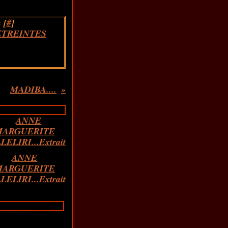
 [
#
]
ETREINTES
MADIBA....
ANNE
MARGUERITE
LELIRI...Extrait