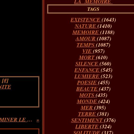
LA MÉMOIRE
TAGS
EXISTENCE
(1643)
NATURE
(1410)
MEMOIRE
(1188)
AMOUR
(1087)
TEMPS
(1087)
VIE
(957)
MORT
(610)
SILENCE
(560)
ENFANCE
(545)
LUMIERE
(523)
 [
#
]
POESIE
(455)
ITE
BEAUTE
(437)
MOTS
(435)
MONDE
(424)
MER
(395)
TERRE
(381)
FRAGMENTS POUR DOMINER LE SILENCE
SENTIMENT
(376)
LIBERTE
(324)
SOLITUDE
(317)