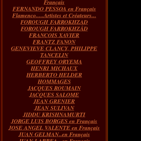
Français
FERNANDO PESSOA en Français
Flamenco.....Artistes et Créateurs...
FOROUGH FARROKHZAD
FOROUGH FARROKHZÂD
FRANCOIS XAVIER
FRANTZ FANON
GENEVIEVE CLANCY, PHILIPPE
TANCELIN
GEOFFREY ORYEMA
HENRI MICHAUX
HERBERTO HELDER
HOMMAGES
JACQUES ROUMAIN
JACQUES SALOME
JEAN GRENIER
JEAN SULIVAN
JIDDU KRISHNAMURTI
JORGE LUIS BORGES en Français
JOSE ANGEL VALENTE en Français
JUAN GELMAN..en Français
JUAN LARREA...en Français