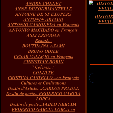
ANDRE CHENET
Janvier
Février
Juillet
Mars
Avril
Août
Juin
Mai
(82)
(84)
(76)
(40)
(65)
(72)
(68)
(60)
ANNE DUFOURMANTELLE
Janvier
Février
Juillet
Mars
Avril
Juin
Mai
(89)
(65)
(62)
(66)
(31)
(70)
(86)
ANTOINE DE ST EXUPERY
Janvier
Février
Mars
Avril
Juin
Mai
(97)
(26)
(59)
(66)
(67)
(66)
HISTOI
ANTONIN ARTAUD
Janvier
Février
Mars
Avril
(73)
(73)
(55)
(73)
FEUIL
ANTONIO GAMONEDA en Français
Janvier
Février
Mars
(100)
(54)
(43)
ANTONIO MACHADO en Français
Février
Janvier
(146)
(51)
ASLI ERDOGAN
Janvier
(124)
Beauté...
BOUTHAÏNA AZAMI
BRUNO ODILE
CESAR VALLEJO en Français
CHRISTIAN BOBIN
" Colères..."
COLETTE
CRISTINA CASTELLO...en Français
Cultures et Civilisations
Destin d'Artiste....CARLOS PRADAL
Destin de poète...FEDERICO GARCIA
LORCA
Destin de poète...PABLO NERUDA
FEDERICO GARCIA LORCA en