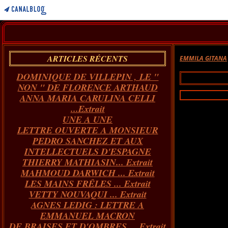
ARTICLES RÉCENTS
EMMILA GITANA
DOMINIQUE DE VILLEPIN , LE "
NON " DE FLORENCE ARTHAUD
ANNA MARIA CARULINA CELLI
...Extrait
UNE A UNE
LETTRE OUVERTE A MONSIEUR
PEDRO SANCHEZ ET AUX
INTELLECTUELS D'ESPAGNE
THIERRY MATHIASIN... Extrait
MAHMOUD DARWICH ... Extrait
LES MAINS FRÊLES ... Extrait
VETTY NOUVAQUI ... Extrait
AGNES LEDIG : LETTRE A
EMMANUEL MACRON
DE BRAISES ET D'OMBRES ... Extrait