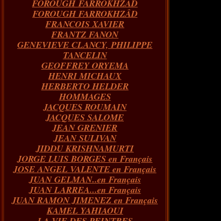
FOROUGH FARROKHZAD
FOROUGH FARROKHZÂD
FRANCOIS XAVIER
FRANTZ FANON
GENEVIEVE CLANCY, PHILIPPE
TANCELIN
GEOFFREY ORYEMA
HENRI MICHAUX
HERBERTO HELDER
HOMMAGES
JACQUES ROUMAIN
JACQUES SALOME
JEAN GRENIER
JEAN SULIVAN
JIDDU KRISHNAMURTI
JORGE LUIS BORGES en Français
JOSE ANGEL VALENTE en Français
JUAN GELMAN..en Français
JUAN LARREA...en Français
JUAN RAMON JIMENEZ en Français
KAMEL YAHIAOUI
LA VIE DES PEINTRES