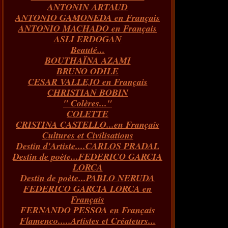
ANTONIN ARTAUD
Janvier
Février
Mars
Avril
(73)
(73)
(55)
(73)
ANTONIO GAMONEDA en Français
Janvier
Février
Mars
(100)
(54)
(43)
ANTONIO MACHADO en Français
Février
Janvier
(146)
(51)
ASLI ERDOGAN
Janvier
(124)
Beauté...
BOUTHAÏNA AZAMI
BRUNO ODILE
CESAR VALLEJO en Français
CHRISTIAN BOBIN
" Colères..."
COLETTE
CRISTINA CASTELLO...en Français
Cultures et Civilisations
Destin d'Artiste....CARLOS PRADAL
Destin de poète...FEDERICO GARCIA
LORCA
Destin de poète...PABLO NERUDA
FEDERICO GARCIA LORCA en
Français
FERNANDO PESSOA en Français
Flamenco.....Artistes et Créateurs...