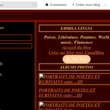
Connexion
+
Créer mon blog
EMMILA GITANA
AIT
Poésie, Littérature, Peinture, World
music, Flamenco
Accueil du blog
Créer un blog avec CanalBlog
Flux RSS
le
ALBUMS PHOTOS
s,
PORTRAITS DE POETES ET
ECRIVAINS suite....III