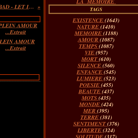
LA MÉMOIRE
GEOFFREY ORYEMA & ALAIN ABAD - LET IT BE ( FRANCE 3 CORSE VIA STELLA )
TAGS
EXISTENCE
(1643)
NATURE
(1410)
MEMOIRE
(1188)
AMOUR
(1087)
LEIN AMOUR
TEMPS
(1087)
...Extrait
VIE
(957)
MORT
(610)
SILENCE
(560)
ENFANCE
(545)
LUMIERE
(523)
POESIE
(455)
BEAUTE
(437)
MOTS
(435)
MONDE
(424)
MER
(395)
TERRE
(381)
SENTIMENT
(376)
LIBERTE
(324)
SOLITUDE
(317)