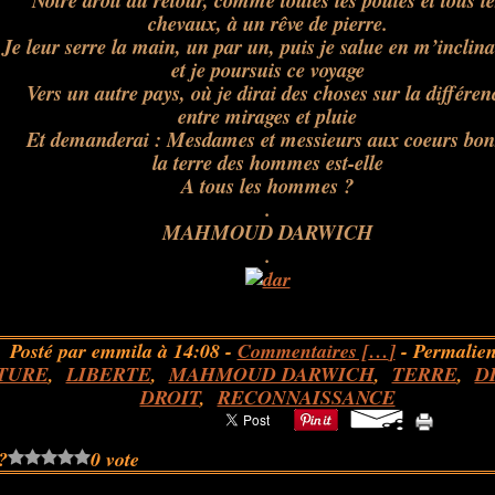
Notre droit au retour, comme toutes les poules et tous le
chevaux, à un rêve de pierre.
Je leur serre la main, un par un, puis je salue en m’incli
n
et je poursuis ce voyage
Vers un autre pays, où je dirai des choses sur la différen
entre mirages et pluie
Et demanderai : Mesdames et messieurs aux coeurs bon
la terre des hommes est-elle
A tous les hommes ?
.
MAHMOUD DARWICH
.
Posté par emmila à 14:08 -
Commentaires [
…
]
- Permalien
TURE
,
LIBERTE
,
MAHMOUD DARWICH
,
TERRE
,
D
DROIT
,
RECONNAISSANCE
?
0 vote