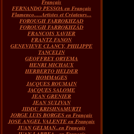
Français
FERNANDO PESSOA en Français
Flamenco.....Artistes et Créateurs...
FOROUGH FARROKHZAD
FOROUGH FARROKHZÂD
FRANCOIS XAVIER
FRANTZ FANON
GENEVIEVE CLANCY, PHILIPPE
TANCELIN
GEOFFREY ORYEMA
HENRI MICHAUX
HERBERTO HELDER
HOMMAGES
JACQUES ROUMAIN
JACQUES SALOME
JEAN GRENIER
JEAN SULIVAN
JIDDU KRISHNAMURTI
JORGE LUIS BORGES en Français
JOSE ANGEL VALENTE en Français
JUAN GELMAN..en Français
JUAN LARREA...en Français