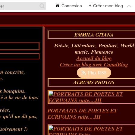
Connexion
+
Créer mon blog
EMMILA GITANA
Poésie, Littérature, Peinture, World
music, Flamenco
Accueil du blog
Créer un blog avec CanalBlog
on concrète,
Flux RSS
e.
ALBUMS PHOTOS
ux bouquins.
é à la vie de tous
rées.
PORTRAITS DE POETES ET
 qu’il ne dit pas,
ECRIVAINS suite....III
soirement !)