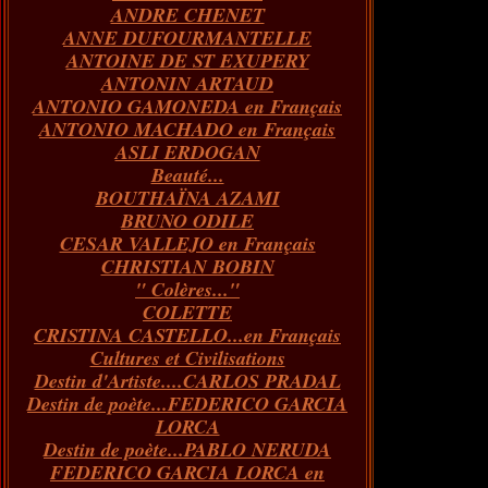
ANDRE CHENET
Janvier
Février
Juillet
Mars
Avril
Août
Juin
Mai
(82)
(84)
(76)
(40)
(65)
(72)
(68)
(60)
ANNE DUFOURMANTELLE
Janvier
Février
Juillet
Mars
Avril
Juin
Mai
(89)
(65)
(62)
(66)
(31)
(70)
(86)
ANTOINE DE ST EXUPERY
Janvier
Février
Mars
Avril
Juin
Mai
(97)
(26)
(59)
(66)
(67)
(66)
ANTONIN ARTAUD
Janvier
Février
Mars
Avril
(73)
(73)
(55)
(73)
ANTONIO GAMONEDA en Français
Janvier
Février
Mars
(100)
(54)
(43)
ANTONIO MACHADO en Français
Février
Janvier
(146)
(51)
ASLI ERDOGAN
Janvier
(124)
Beauté...
BOUTHAÏNA AZAMI
BRUNO ODILE
CESAR VALLEJO en Français
CHRISTIAN BOBIN
" Colères..."
COLETTE
CRISTINA CASTELLO...en Français
Cultures et Civilisations
Destin d'Artiste....CARLOS PRADAL
Destin de poète...FEDERICO GARCIA
LORCA
Destin de poète...PABLO NERUDA
FEDERICO GARCIA LORCA en