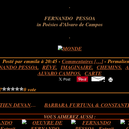
.
FERNANDO PESSOA
in
Poésies d’Alvaro de Campos
.
Posté par emmila à 20:45 -
Commentaires [
…
]
- Permalien
NANDO PESSOA
,
RÊVE
,
IMAGINAIRE
,
CHEMINS
,
A
ALVARO CAMPOS
,
CARTE
?
0 vote
L'ENTRETIEN DEVANT LA NUIT...Extrait
VOUS AIMEREZ AUSSI :