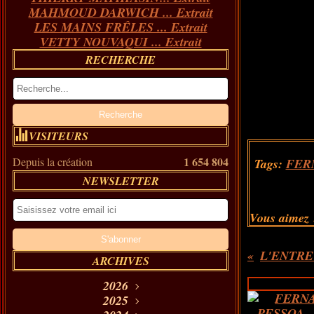
MAHMOUD DARWICH ... Extrait
LES MAINS FRÊLES ... Extrait
VETTY NOUVAQUI ... Extrait
RECHERCHE
VISITEURS
1 654 804
Depuis la création
Tags:
FER
NEWSLETTER
Vous aimez 
ARCHIVES
2026
Août
2025
(11)