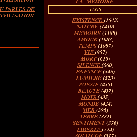
LA MÉMOIRE
U PARLES DE
TAGS
CIVILISATION
EXISTENCE
(1643)
NATURE
(1410)
MEMOIRE
(1188)
AMOUR
(1087)
TEMPS
(1087)
VIE
(957)
MORT
(610)
SILENCE
(560)
ENFANCE
(545)
LUMIERE
(523)
POESIE
(455)
BEAUTE
(437)
MOTS
(435)
MONDE
(424)
MER
(395)
TERRE
(381)
SENTIMENT
(376)
LIBERTE
(324)
SOLITUDE
(317)