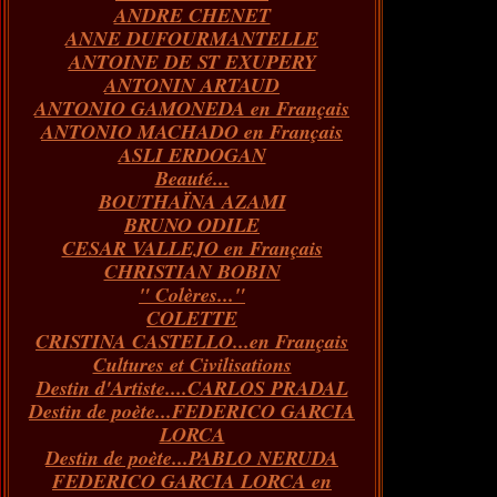
ANDRE CHENET
Janvier
Février
Juillet
Mars
Avril
Août
Juin
Mai
(82)
(84)
(76)
(40)
(65)
(72)
(68)
(60)
ANNE DUFOURMANTELLE
Janvier
Février
Juillet
Mars
Avril
Juin
Mai
(89)
(65)
(62)
(66)
(31)
(70)
(86)
ANTOINE DE ST EXUPERY
Janvier
Février
Mars
Avril
Juin
Mai
(97)
(26)
(59)
(66)
(67)
(66)
ANTONIN ARTAUD
Janvier
Février
Mars
Avril
(73)
(73)
(55)
(73)
ANTONIO GAMONEDA en Français
Janvier
Février
Mars
(100)
(54)
(43)
ANTONIO MACHADO en Français
Février
Janvier
(146)
(51)
ASLI ERDOGAN
Janvier
(124)
Beauté...
BOUTHAÏNA AZAMI
BRUNO ODILE
CESAR VALLEJO en Français
CHRISTIAN BOBIN
" Colères..."
COLETTE
CRISTINA CASTELLO...en Français
Cultures et Civilisations
Destin d'Artiste....CARLOS PRADAL
Destin de poète...FEDERICO GARCIA
LORCA
Destin de poète...PABLO NERUDA
FEDERICO GARCIA LORCA en