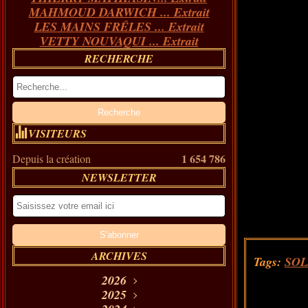
MAHMOUD DARWICH ... Extrait
LES MAINS FRÊLES ... Extrait
VETTY NOUVAQUI ... Extrait
RECHERCHE
VISITEURS
1 654 786
Depuis la création
NEWSLETTER
ARCHIVES
Tags:
SOL
2026
Août
2025
(11)