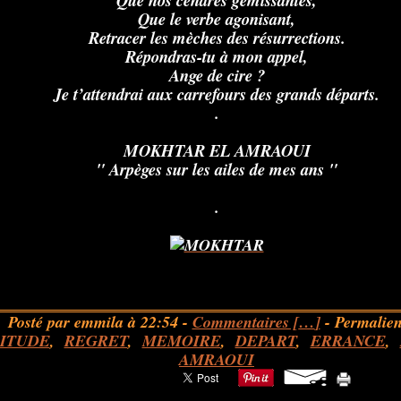
Que nos cendres gémissantes,
Que le verbe agonisant,
Retracer les mèches des résurrections.
Répondras-tu à mon appel,
Ange de cire ?
Je t’attendrai aux carrefours des grands départs.
.
MOKHTAR EL AMRAOUI
" Arpèges sur les ailes de mes ans "
.
Posté par emmila à 22:54 -
Commentaires [
…
]
- Permalien
ITUDE
,
REGRET
,
MEMOIRE
,
DEPART
,
ERRANCE
,
AMRAOUI