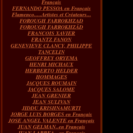
Français
FERNANDO PESSOA en Français
Flamenco.....Artistes et Créateurs...
FOROUGH FARROKHZAD
FOROUGH FARROKHZÂD
FRANCOIS XAVIER
FRANTZ FANON
GENEVIEVE CLANCY, PHILIPPE
TANCELIN
GEOFFREY ORYEMA
HENRI MICHAUX
HERBERTO HELDER
HOMMAGES
JACQUES ROUMAIN
JACQUES SALOME
JEAN GRENIER
JEAN SULIVAN
JIDDU KRISHNAMURTI
JORGE LUIS BORGES en Français
JOSE ANGEL VALENTE en Français
JUAN GELMAN..en Français
JUAN LARREA...en Français