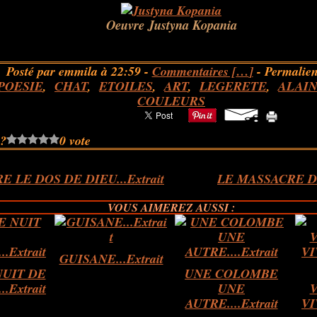
Oeuvre Justyna Kopania
Posté par emmila à 22:59 -
Commentaires [
…
]
- Permalien
POESIE
,
CHAT
,
ETOILES
,
ART
,
LEGERETE
,
ALAIN
COULEURS
 ?
0 vote
 LE DOS DE DIEU...Extrait
LE MASSACRE 
VOUS AIMEREZ AUSSI :
GUISANE...Extrait
NUIT DE
UNE COLOMBE
.Extrait
UNE
AUTRE....Extrait
VI