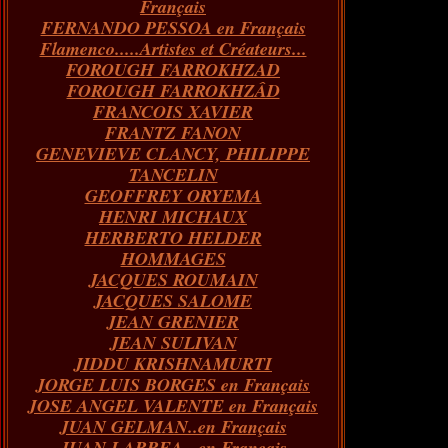
Français
FERNANDO PESSOA en Français
Flamenco.....Artistes et Créateurs...
FOROUGH FARROKHZAD
FOROUGH FARROKHZÂD
FRANCOIS XAVIER
FRANTZ FANON
GENEVIEVE CLANCY, PHILIPPE
TANCELIN
GEOFFREY ORYEMA
HENRI MICHAUX
HERBERTO HELDER
HOMMAGES
JACQUES ROUMAIN
JACQUES SALOME
JEAN GRENIER
JEAN SULIVAN
JIDDU KRISHNAMURTI
JORGE LUIS BORGES en Français
JOSE ANGEL VALENTE en Français
JUAN GELMAN..en Français
JUAN LARREA...en Français