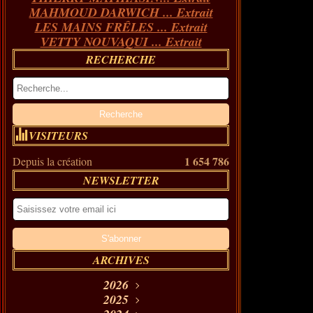
MAHMOUD DARWICH ... Extrait
LES MAINS FRÊLES ... Extrait
VETTY NOUVAQUI ... Extrait
RECHERCHE
VISITEURS
1 654 786
Depuis la création
NEWSLETTER
ARCHIVES
2026
Août
2025
(11)