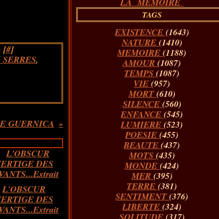
LA MÉMOIRE
TAGS
EXISTENCE
(1643)
NATURE
(1410)
 [
#
]
MEMOIRE
(1188)
 SERRES
,
AMOUR
(1087)
TEMPS
(1087)
VIE
(957)
MORT
(610)
SILENCE
(560)
ENFANCE
(545)
DE GUERNICA
LUMIERE
(523)
POESIE
(455)
BEAUTE
(437)
MOTS
(435)
MONDE
(424)
MER
(395)
TERRE
(381)
L'OBSCUR
SENTIMENT
(376)
VERTIGE DES
LIBERTE
(324)
VANTS...Extrait
SOLITUDE
(317)