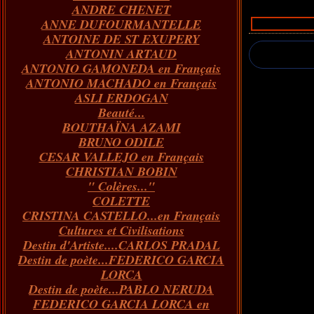
ANDRE CHENET
Janvier
Février
Juillet
Mars
Avril
Août
Juin
Mai
(82)
(84)
(76)
(40)
(65)
(72)
(68)
(60)
ANNE DUFOURMANTELLE
Janvier
Février
Juillet
Mars
Avril
Juin
Mai
(89)
(65)
(62)
(66)
(31)
(70)
(86)
ANTOINE DE ST EXUPERY
Janvier
Février
Mars
Avril
Juin
Mai
(97)
(26)
(59)
(66)
(67)
(66)
ANTONIN ARTAUD
Janvier
Février
Mars
Avril
(73)
(73)
(55)
(73)
ANTONIO GAMONEDA en Français
Janvier
Février
Mars
(100)
(54)
(43)
ANTONIO MACHADO en Français
Février
Janvier
(146)
(51)
ASLI ERDOGAN
Janvier
(124)
Beauté...
BOUTHAÏNA AZAMI
BRUNO ODILE
CESAR VALLEJO en Français
CHRISTIAN BOBIN
" Colères..."
COLETTE
CRISTINA CASTELLO...en Français
Cultures et Civilisations
Destin d'Artiste....CARLOS PRADAL
Destin de poète...FEDERICO GARCIA
LORCA
Destin de poète...PABLO NERUDA
FEDERICO GARCIA LORCA en