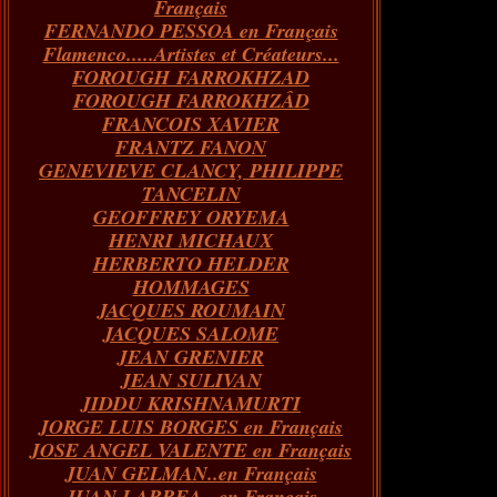
Français
FERNANDO PESSOA en Français
Flamenco.....Artistes et Créateurs...
FOROUGH FARROKHZAD
FOROUGH FARROKHZÂD
FRANCOIS XAVIER
FRANTZ FANON
GENEVIEVE CLANCY, PHILIPPE
TANCELIN
GEOFFREY ORYEMA
HENRI MICHAUX
HERBERTO HELDER
HOMMAGES
JACQUES ROUMAIN
JACQUES SALOME
JEAN GRENIER
JEAN SULIVAN
JIDDU KRISHNAMURTI
JORGE LUIS BORGES en Français
JOSE ANGEL VALENTE en Français
JUAN GELMAN..en Français
JUAN LARREA...en Français