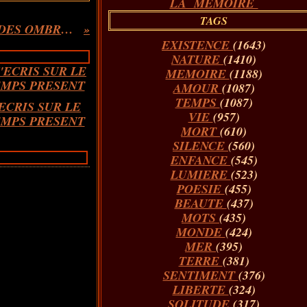
LA MÉMOIRE
TAGS
LA TRAVERSEE DES OMBRES...Extrait
EXISTENCE
(1643)
NATURE
(1410)
MEMOIRE
(1188)
AMOUR
(1087)
TEMPS
(1087)
'ECRIS SUR LE
VIE
(957)
MPS PRESENT
MORT
(610)
SILENCE
(560)
ENFANCE
(545)
LUMIERE
(523)
POESIE
(455)
BEAUTE
(437)
MOTS
(435)
MONDE
(424)
MER
(395)
TERRE
(381)
SENTIMENT
(376)
LIBERTE
(324)
SOLITUDE
(317)