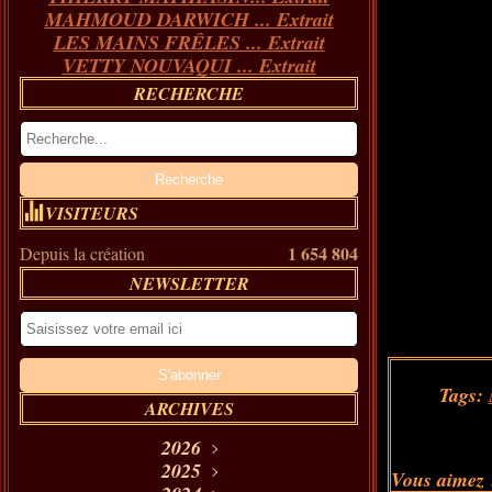
MAHMOUD DARWICH ... Extrait
LES MAINS FRÊLES ... Extrait
VETTY NOUVAQUI ... Extrait
RECHERCHE
VISITEURS
1 654 804
Depuis la création
NEWSLETTER
Tags:
ARCHIVES
2026
Août
2025
(11)
Vous aimez 