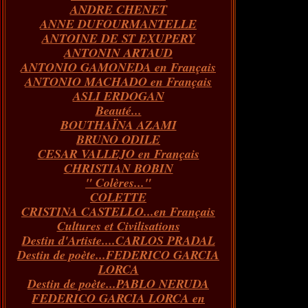
ANDRE CHENET
Janvier
Février
Juillet
Mars
Avril
Août
Juin
Mai
(82)
(84)
(76)
(40)
(65)
(72)
(68)
(60)
ANNE DUFOURMANTELLE
Janvier
Février
Juillet
Mars
Avril
Juin
Mai
(89)
(65)
(62)
(66)
(31)
(70)
(86)
ANTOINE DE ST EXUPERY
Janvier
Février
Mars
Avril
Juin
Mai
(97)
(26)
(59)
(66)
(67)
(66)
ANTONIN ARTAUD
Janvier
Février
Mars
Avril
(73)
(73)
(55)
(73)
ANTONIO GAMONEDA en Français
Janvier
Février
Mars
(100)
(54)
(43)
ANTONIO MACHADO en Français
Février
Janvier
(146)
(51)
ASLI ERDOGAN
Janvier
(124)
Beauté...
BOUTHAÏNA AZAMI
BRUNO ODILE
CESAR VALLEJO en Français
CHRISTIAN BOBIN
" Colères..."
COLETTE
CRISTINA CASTELLO...en Français
Cultures et Civilisations
Destin d'Artiste....CARLOS PRADAL
Destin de poète...FEDERICO GARCIA
LORCA
Destin de poète...PABLO NERUDA
FEDERICO GARCIA LORCA en