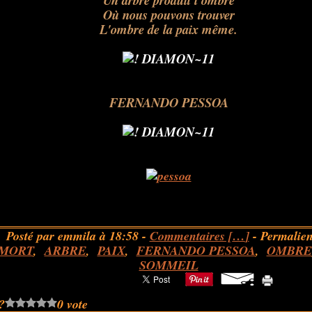
Un arbre produit l'ombre
Où nous pouvons trouver
L'ombre de la paix même.
FERNANDO PESSOA
Posté par emmila à 18:58 -
Commentaires [
…
]
- Permalien
MORT
,
ARBRE
,
PAIX
,
FERNANDO PESSOA
,
OMBRE
SOMMEIL
?
0 vote