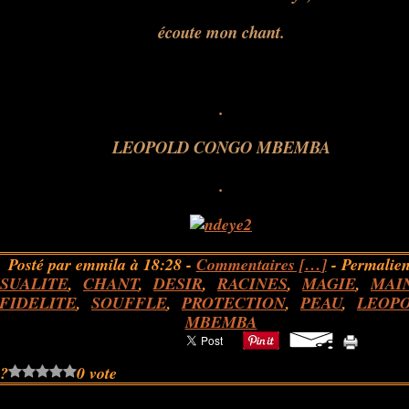
écoute mon chant.
.
LEOPOLD CONGO MBEMBA
.
Posté par emmila à 18:28 -
Commentaires [
…
]
- Permalien
SUALITE
,
CHANT
,
DESIR
,
RACINES
,
MAGIE
,
MAI
FIDELITE
,
SOUFFLE
,
PROTECTION
,
PEAU
,
LEOP
MBEMBA
 ?
0 vote