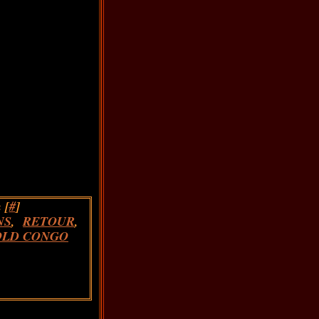
 [
#
]
NS
,
RETOUR
,
OLD CONGO