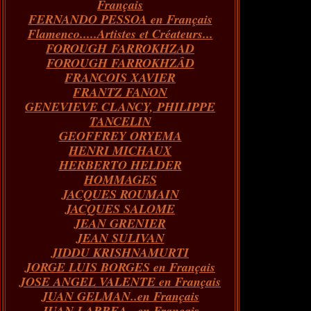
Français
FERNANDO PESSOA en Français
Flamenco.....Artistes et Créateurs...
FOROUGH FARROKHZAD
FOROUGH FARROKHZÂD
FRANCOIS XAVIER
FRANTZ FANON
GENEVIEVE CLANCY, PHILIPPE
TANCELIN
GEOFFREY ORYEMA
HENRI MICHAUX
HERBERTO HELDER
HOMMAGES
JACQUES ROUMAIN
JACQUES SALOME
JEAN GRENIER
JEAN SULIVAN
JIDDU KRISHNAMURTI
JORGE LUIS BORGES en Français
JOSE ANGEL VALENTE en Français
JUAN GELMAN..en Français
JUAN LARREA...en Français