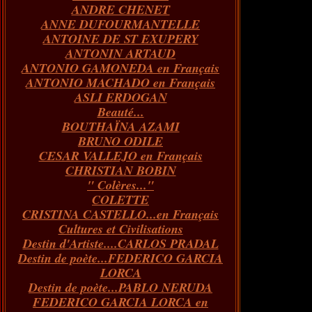
ANDRE CHENET
Janvier
Février
Juillet
Mars
Avril
Août
Juin
Mai
(82)
(84)
(76)
(40)
(65)
(72)
(68)
(60)
ANNE DUFOURMANTELLE
Janvier
Février
Juillet
Mars
Avril
Juin
Mai
(89)
(65)
(62)
(66)
(31)
(70)
(86)
ANTOINE DE ST EXUPERY
Janvier
Février
Mars
Avril
Juin
Mai
(97)
(26)
(59)
(66)
(67)
(66)
ANTONIN ARTAUD
Janvier
Février
Mars
Avril
(73)
(73)
(55)
(73)
ANTONIO GAMONEDA en Français
Janvier
Février
Mars
(100)
(54)
(43)
ANTONIO MACHADO en Français
Février
Janvier
(146)
(51)
ASLI ERDOGAN
Janvier
(124)
Beauté...
BOUTHAÏNA AZAMI
BRUNO ODILE
CESAR VALLEJO en Français
CHRISTIAN BOBIN
" Colères..."
COLETTE
CRISTINA CASTELLO...en Français
Cultures et Civilisations
Destin d'Artiste....CARLOS PRADAL
Destin de poète...FEDERICO GARCIA
LORCA
Destin de poète...PABLO NERUDA
FEDERICO GARCIA LORCA en