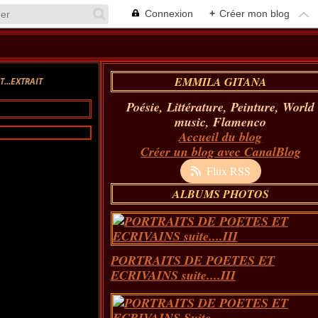
Connexion
+
Créer mon blog
EMMILA GITANA
...EXTRAIT
Poésie, Littérature, Peinture, World
music, Flamenco
Accueil du blog
Créer un blog avec CanalBlog
Flux RSS
ALBUMS PHOTOS
PORTRAITS DE POETES ET
ECRIVAINS suite....III