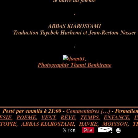
le havre du poème
.
ABBAS KIAROSTAMI
Traduction Tayebeh Hashemi et Jean-Restom Nasser
.
Photographie Thami Benkirane
Posté par emmila à 21:00 -
Commentaires [
…
]
- Permalien
ESIE
,
POEME
,
VENT
,
RÊVE
,
TEMPS
,
ENFANCE
,
I
TOPIE
,
ABBAS KIAROSTAMI
,
HAVRE
,
MOISSON
,
T