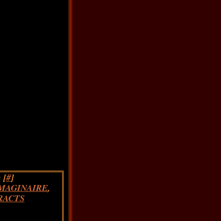
 [
#
]
MAGINAIRE
,
RACTS