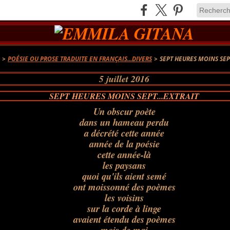
A
>
POÉSIE OU PROSE TRADUITE EN FRANÇAIS...DIVERS
>
SEPT HEURES MOINS SEPT
5 juillet 2016
SEPT HEURES MOINS SEPT...EXTRAIT
Un obscur poète
dans un hameau perdu
a décrété cette année
année de la poésie
cette année-là
les paysans
quoi qu'ils aient semé
ont moissonné des poèmes
les voisins
sur la corde à linge
avaient étendu des poèmes