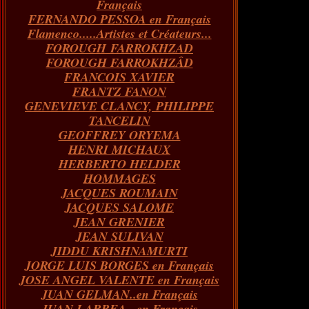
Français
FERNANDO PESSOA en Français
Flamenco.....Artistes et Créateurs...
FOROUGH FARROKHZAD
FOROUGH FARROKHZÂD
FRANCOIS XAVIER
FRANTZ FANON
GENEVIEVE CLANCY, PHILIPPE
TANCELIN
GEOFFREY ORYEMA
HENRI MICHAUX
HERBERTO HELDER
HOMMAGES
JACQUES ROUMAIN
JACQUES SALOME
JEAN GRENIER
JEAN SULIVAN
JIDDU KRISHNAMURTI
JORGE LUIS BORGES en Français
JOSE ANGEL VALENTE en Français
JUAN GELMAN..en Français
JUAN LARREA...en Français