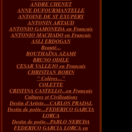
ANDRE CHENET
Janvier
Février
Juillet
Mars
Avril
Août
Juin
Mai
(82)
(84)
(76)
(40)
(65)
(72)
(68)
(60)
ANNE DUFOURMANTELLE
Janvier
Février
Juillet
Mars
Avril
Juin
Mai
(89)
(65)
(62)
(66)
(31)
(70)
(86)
ANTOINE DE ST EXUPERY
Janvier
Février
Mars
Avril
Juin
Mai
(97)
(26)
(59)
(66)
(67)
(66)
ANTONIN ARTAUD
Janvier
Février
Mars
Avril
(73)
(73)
(55)
(73)
ANTONIO GAMONEDA en Français
Janvier
Février
Mars
(100)
(54)
(43)
ANTONIO MACHADO en Français
Février
Janvier
(146)
(51)
ASLI ERDOGAN
Janvier
(124)
Beauté...
BOUTHAÏNA AZAMI
BRUNO ODILE
CESAR VALLEJO en Français
CHRISTIAN BOBIN
" Colères..."
COLETTE
CRISTINA CASTELLO...en Français
Cultures et Civilisations
Destin d'Artiste....CARLOS PRADAL
Destin de poète...FEDERICO GARCIA
LORCA
Destin de poète...PABLO NERUDA
FEDERICO GARCIA LORCA en