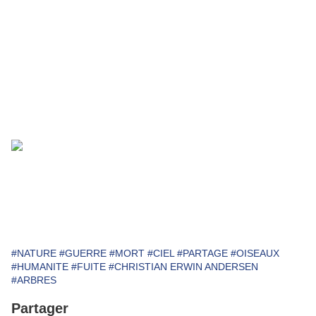
.
CHRISTIAN ERWIN ANDERSEN
.
Oeuvre Annick Nuger
https://www.annicknuger-aquarelle.net/
#NATURE
#GUERRE
#MORT
#CIEL
#PARTAGE
#OISEAUX
#HUMANITE
#FUITE
#CHRISTIAN ERWIN ANDERSEN
#ARBRES
Partager