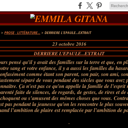
A
>
PROSE , LITTÉRATURE...
>
DERRIERE L'EPAULE...EXTRAIT
23 octobre 2016
DERRIERE L'EPAULE...EXTRAIT
ours pensé qu’il y avait des familles sur la terre et que, en p
otre sang et votre enfance, il y a aussi les familles du hasa
r
confusément comme étant son parent, son pair, son ami, s
justement séparé de vous pendant des siècles que vous avez 
nnaître. Ça n’est pas ce qu’on appelle la famille de l’esprit n
arenté faite de silences, de regards, de gestes, de rires et de
 choquent ou s’amusent des mêmes choses que vous. Contra
’est pas pendant la jeunesse qu’on les rencontre le plus souve
uand l’ambition de plaire est remplacée par l’ambition de pa
.