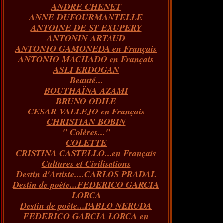
ANDRE CHENET
Janvier
Février
Juillet
Mars
Avril
Août
Juin
Mai
(82)
(84)
(76)
(40)
(65)
(72)
(68)
(60)
ANNE DUFOURMANTELLE
Janvier
Février
Juillet
Mars
Avril
Juin
Mai
(89)
(65)
(62)
(66)
(31)
(70)
(86)
ANTOINE DE ST EXUPERY
Janvier
Février
Mars
Avril
Juin
Mai
(97)
(26)
(59)
(66)
(67)
(66)
ANTONIN ARTAUD
Janvier
Février
Mars
Avril
(73)
(73)
(55)
(73)
ANTONIO GAMONEDA en Français
Janvier
Février
Mars
(100)
(54)
(43)
ANTONIO MACHADO en Français
Février
Janvier
(146)
(51)
ASLI ERDOGAN
Janvier
(124)
Beauté...
BOUTHAÏNA AZAMI
BRUNO ODILE
CESAR VALLEJO en Français
CHRISTIAN BOBIN
" Colères..."
COLETTE
CRISTINA CASTELLO...en Français
Cultures et Civilisations
Destin d'Artiste....CARLOS PRADAL
Destin de poète...FEDERICO GARCIA
LORCA
Destin de poète...PABLO NERUDA
FEDERICO GARCIA LORCA en