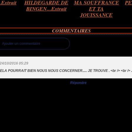
Extrait
HILDEGARDE DE
MA SOUFFRANCE
PE
BINGEN...Extrait
ET TA
JOUISSANCE
COMMENTAIRES
Ajouter un commentaire
24/10/2016 05:29
ELA POURRAIT BIEN NOUS NOUS CONCERNER..... JE TROUVE . <br /> <br /
Répondre