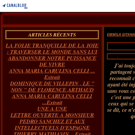
ARTICLES RÉCENTS
EMMILA GITAN
LA FOLIE TRANQUILLE DE LA JOIE
: TRAVERSER LE MONDE SANS LUI
ABANDONNER NOTRE PUISSANCE
DE VIVRE
J’ai touj
ANNA MARIA CARULINA CELLI ...
partagent v
Extrait
reconnaît 
DOMINIQUE DE VILLEPIN , LE "
ayant été in
NON " DE FLORENCE ARTHAUD
sans vous co
ANNA MARIA CARULINA CELLI
c’est une p
...Extrait
ceux qui se
UNE A UNE
se dit, ce n
LETTRE OUVERTE A MONSIEUR
q
PEDRO SANCHEZ ET AUX
INTELLECTUELS D'ESPAGNE
THIERRY MATHIASIN... Extrait