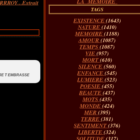
LA MÉMOIRE
RRROY...Extrait
TAGS
EXISTENCE
(1643)
NATURE
(1410)
MEMOIRE
(1188)
AMOUR
(1087)
TEMPS
(1087)
VIE
(957)
MORT
(610)
SILENCE
(560)
ENFANCE
(545)
> JE T EMBRASSE
LUMIERE
(523)
POESIE
(455)
BEAUTE
(437)
MOTS
(435)
MONDE
(424)
MER
(395)
TERRE
(381)
SENTIMENT
(376)
LIBERTE
(324)
SOLITUDE
(317)