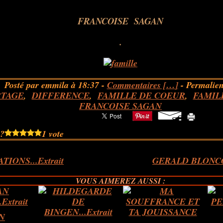
FRANCOISE SAGAN
.
Posté par emmila à 18:37 -
Commentaires [
…
]
- Permalien
RTAGE
,
DIFFERENCE
,
FAMILLE DE COEUR
,
FAMIL
FRANCOISE SAGAN
 ?
1 vote
IONS...Extrait
GERALD BLONCOU
VOUS AIMEREZ AUSSI :
N