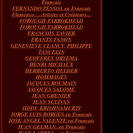
Français
FERNANDO PESSOA en Français
Flamenco.....Artistes et Créateurs...
FOROUGH FARROKHZAD
FOROUGH FARROKHZÂD
FRANCOIS XAVIER
FRANTZ FANON
GENEVIEVE CLANCY, PHILIPPE
TANCELIN
GEOFFREY ORYEMA
HENRI MICHAUX
HERBERTO HELDER
HOMMAGES
JACQUES ROUMAIN
JACQUES SALOME
JEAN GRENIER
JEAN SULIVAN
JIDDU KRISHNAMURTI
JORGE LUIS BORGES en Français
JOSE ANGEL VALENTE en Français
JUAN GELMAN..en Français
JUAN LARREA...en Français