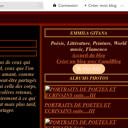
Connexion
+
Créer mon blog
EMMILA GITANA
Poésie, Littérature, Peinture, World
music, Flamenco
Accueil du blog
Créer un blog avec CanalBlog
lus de ceux qui
d, ceux que l’on
Flux RSS
on amant, comme
ALBUMS PHOTOS
peut-être partagés
i celle des corps,
 colères retenus,
irement à ce qui
nt mais plus tard,
PORTRAITS DE POETES ET
rtager.
ECRIVAINS suite....III