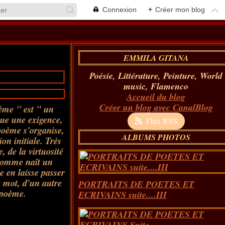
Connexion
+
Créer mon blog
EMMILA GITANA
Poésie, Littérature, Peinture, World
music, Flamenco
Accueil du blog
Créer un blog avec CanalBlog
oème " est " un
ique une exigence,
Flux RSS
e poème s'organise,
ALBUMS PHOTOS
on initiale. Très
, de la virtuosité
t comme naît un
 en laisse passer
e mot, d'un autre
PORTRAITS DE POETES ET
n poème.
ECRIVAINS suite....III