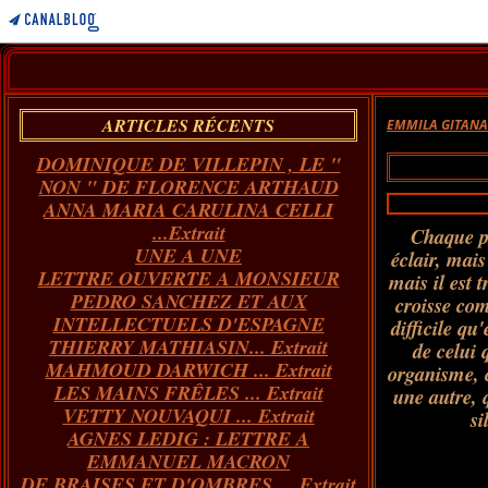
ARTICLES RÉCENTS
EMMILA GITAN
DOMINIQUE DE VILLEPIN , LE "
NON " DE FLORENCE ARTHAUD
ANNA MARIA CARULINA CELLI
...Extrait
Chaque po
UNE A UNE
éclair, mais
LETTRE OUVERTE A MONSIEUR
mais il est t
PEDRO SANCHEZ ET AUX
croisse com
INTELLECTUELS D'ESPAGNE
difficile qu
THIERRY MATHIASIN... Extrait
de celui 
MAHMOUD DARWICH ... Extrait
organisme, 
LES MAINS FRÊLES ... Extrait
une autre, 
VETTY NOUVAQUI ... Extrait
si
AGNES LEDIG : LETTRE A
EMMANUEL MACRON
DE BRAISES ET D'OMBRES ... Extrait