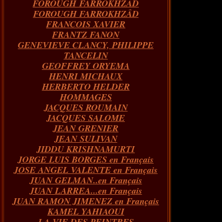
FOROUGH FARROKHZAD
FOROUGH FARROKHZÂD
FRANCOIS XAVIER
FRANTZ FANON
GENEVIEVE CLANCY, PHILIPPE
TANCELIN
GEOFFREY ORYEMA
HENRI MICHAUX
HERBERTO HELDER
HOMMAGES
JACQUES ROUMAIN
JACQUES SALOME
JEAN GRENIER
JEAN SULIVAN
JIDDU KRISHNAMURTI
JORGE LUIS BORGES en Français
JOSE ANGEL VALENTE en Français
JUAN GELMAN..en Français
JUAN LARREA...en Français
JUAN RAMON JIMENEZ en Français
KAMEL YAHIAOUI
LA VIE DES PEINTRES