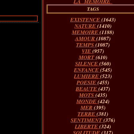
LA MÉMOIRE
TAGS
EXISTENCE
(1643)
NATURE
(1410)
MEMOIRE
(1188)
AMOUR
(1087)
TEMPS
(1087)
VIE
(957)
MORT
(610)
SILENCE
(560)
ENFANCE
(545)
LUMIERE
(523)
POESIE
(455)
BEAUTE
(437)
MOTS
(435)
MONDE
(424)
MER
(395)
TERRE
(381)
SENTIMENT
(376)
LIBERTE
(324)
SOLITUDE
(317)