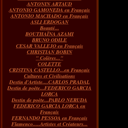
ANTONIN ARTAUD
Janvier
Février
Mars
Avril
(73)
(73)
(55)
(73)
ANTONIO GAMONEDA en Français
Janvier
Février
Mars
(100)
(54)
(43)
ANTONIO MACHADO en Français
Février
Janvier
(146)
(51)
ASLI ERDOGAN
Janvier
(124)
Beauté...
BOUTHAÏNA AZAMI
BRUNO ODILE
CESAR VALLEJO en Français
CHRISTIAN BOBIN
" Colères..."
COLETTE
CRISTINA CASTELLO...en Français
Cultures et Civilisations
Destin d'Artiste....CARLOS PRADAL
Destin de poète...FEDERICO GARCIA
LORCA
Destin de poète...PABLO NERUDA
FEDERICO GARCIA LORCA en
Français
FERNANDO PESSOA en Français
Flamenco.....Artistes et Créateurs...