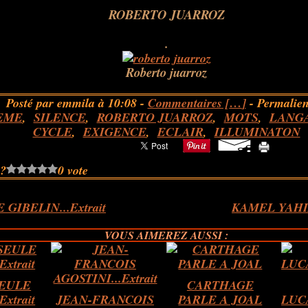
ROBERTO JUARROZ
.
Roberto juarroz
Posté par emmila à 10:08 -
Commentaires [
…
]
- Permalien
EME
,
SILENCE
,
ROBERTO JUARROZ
,
MOTS
,
LANG
CYCLE
,
EXIGENCE
,
ECLAIR
,
ILLUMINATON
 ?
0 vote
GIBELIN...Extrait
KAMEL YAHIAO
VOUS AIMEREZ AUSSI :
SEULE
CARTHAGE
Extrait
JEAN-FRANCOIS
PARLE A JOAL
LUCA