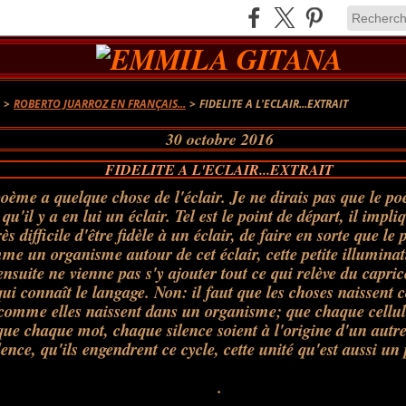
A
>
ROBERTO JUARROZ EN FRANÇAIS...
>
FIDELITE A L'ECLAIR...EXTRAIT
30 octobre 2016
FIDELITE A L'ECLAIR...EXTRAIT
ème a quelque chose de l'éclair. Je ne dirais pas que le p
 qu'il y a en lui un éclair. Tel est le point de départ, il impl
rès difficile d'être fidèle à un éclair, de faire en sorte que l
me un organisme autour de cet éclair, cette petite illuminati
'ensuite ne vienne pas s'y ajouter tout ce qui relève du caprice
qui connaît le langage. Non: il faut que les choses naissen
comme elles naissent dans un organisme; que chaque cellule
que chaque mot, chaque silence soient à l'origine d'un autr
lence, qu'ils engendrent ce cycle, cette unité qu'est aussi u
.