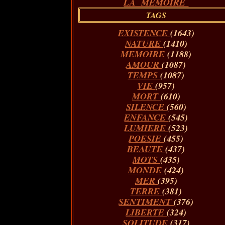
LA MÉMOIRE
TAGS
EXISTENCE
(1643)
NATURE
(1410)
MEMOIRE
(1188)
AMOUR
(1087)
TEMPS
(1087)
VIE
(957)
MORT
(610)
SILENCE
(560)
ENFANCE
(545)
LUMIERE
(523)
POESIE
(455)
BEAUTE
(437)
MOTS
(435)
MONDE
(424)
MER
(395)
TERRE
(381)
SENTIMENT
(376)
LIBERTE
(324)
SOLITUDE
(317)