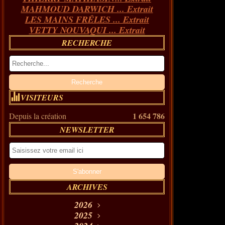
MAHMOUD DARWICH ... Extrait
LES MAINS FRÊLES ... Extrait
VETTY NOUVAQUI ... Extrait
RECHERCHE
VISITEURS
1 654 786
Depuis la création
NEWSLETTER
ARCHIVES
2026
Août
2025
(11)