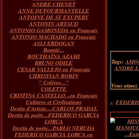
ANDRE CHENET
Janvier
Février
Juillet
Mars
Avril
Août
Juin
Mai
(82)
(84)
(76)
(40)
(65)
(72)
(68)
(60)
ANNE DUFOURMANTELLE
Janvier
Février
Juillet
Mars
Avril
Juin
Mai
(89)
(65)
(62)
(66)
(31)
(70)
(86)
ANTOINE DE ST EXUPERY
Janvier
Février
Mars
Avril
Juin
Mai
(97)
(26)
(59)
(66)
(67)
(66)
ANTONIN ARTAUD
Janvier
Février
Mars
Avril
(73)
(73)
(55)
(73)
ANTONIO GAMONEDA en Français
Janvier
Février
Mars
(100)
(54)
(43)
ANTONIO MACHADO en Français
Février
Janvier
(146)
(51)
ASLI ERDOGAN
Janvier
(124)
Beauté...
BOUTHAÏNA AZAMI
Tags:
AMO
BRUNO ODILE
ANDRE 
CESAR VALLEJO en Français
CHRISTIAN BOBIN
" Colères..."
Vous aimez
COLETTE
CRISTINA CASTELLO...en Français
Cultures et Civilisations
FEDERIC
Destin d'Artiste....CARLOS PRADAL
Destin de poète...FEDERICO GARCIA
LORCA
Destin de poète...PABLO NERUDA
FEDERICO GARCIA LORCA en