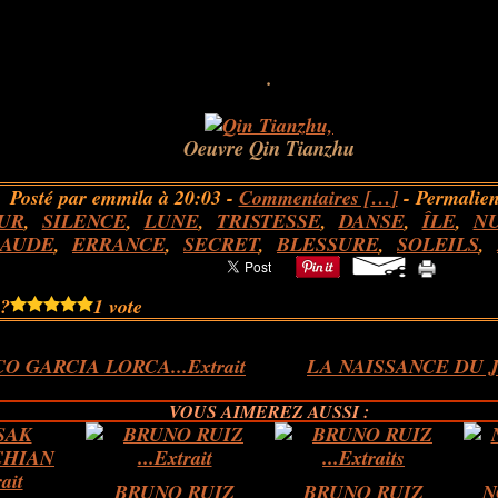
.
Oeuvre Qin Tianzhu
Posté par emmila à 20:03 -
Commentaires [
…
]
- Permalien
UR
,
SILENCE
,
LUNE
,
TRISTESSE
,
DANSE
,
ÎLE
,
NU
LAUDE
,
ERRANCE
,
SECRET
,
BLESSURE
,
SOLEILS
,
 ?
1 vote
O GARCIA LORCA...Extrait
LA NAISSANCE DU JO
VOUS AIMEREZ AUSSI :
BRUNO RUIZ
BRUNO RUIZ
N