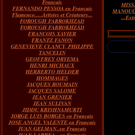
Français
MISS
FERNANDO PESSOA en Français
MANOUC
Flamenco.....Artistes et Créateurs...
...Ext
FOROUGH FARROKHZAD
FOROUGH FARROKHZÂD
FRANCOIS XAVIER
FRANTZ FANON
GENEVIEVE CLANCY, PHILIPPE
TANCELIN
GEOFFREY ORYEMA
HENRI MICHAUX
HERBERTO HELDER
HOMMAGES
JACQUES ROUMAIN
JACQUES SALOME
JEAN GRENIER
JEAN SULIVAN
JIDDU KRISHNAMURTI
JORGE LUIS BORGES en Français
JOSE ANGEL VALENTE en Français
JUAN GELMAN..en Français
JUAN LARREA...en Français