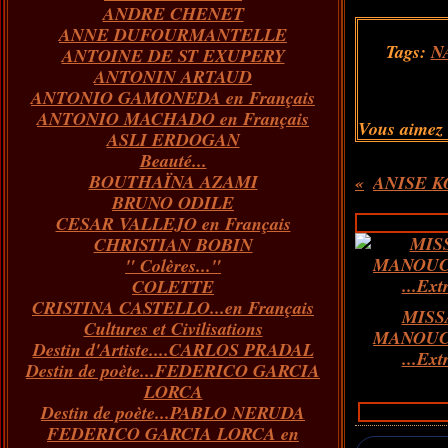
ANDRE CHENET
Janvier
Février
Juillet
Mars
Avril
Août
Juin
Mai
(82)
(84)
(76)
(40)
(65)
(72)
(68)
(60)
ANNE DUFOURMANTELLE
Janvier
Février
Juillet
Mars
Avril
Juin
Mai
(89)
(65)
(62)
(66)
(31)
(70)
(86)
Tags:
N
ANTOINE DE ST EXUPERY
Janvier
Février
Mars
Avril
Juin
Mai
(97)
(26)
(59)
(66)
(67)
(66)
ANTONIN ARTAUD
Janvier
Février
Mars
Avril
(73)
(73)
(55)
(73)
ANTONIO GAMONEDA en Français
Janvier
Février
Mars
(100)
(54)
(43)
ANTONIO MACHADO en Français
Février
Janvier
(146)
(51)
Vous aimez
ASLI ERDOGAN
Janvier
(124)
Beauté...
BOUTHAÏNA AZAMI
ANISE KO
BRUNO ODILE
CESAR VALLEJO en Français
CHRISTIAN BOBIN
" Colères..."
COLETTE
CRISTINA CASTELLO...en Français
MISS
Cultures et Civilisations
MANOUC
Destin d'Artiste....CARLOS PRADAL
...Ext
Destin de poète...FEDERICO GARCIA
LORCA
Destin de poète...PABLO NERUDA
FEDERICO GARCIA LORCA en