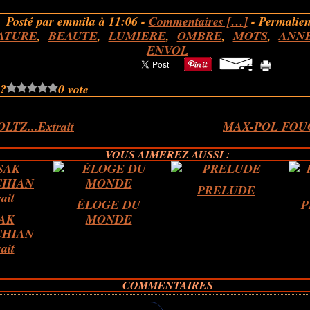
Posté par emmila à 11:06 -
Commentaires [
…
]
- Permalien
ATURE
,
BEAUTE
,
LUMIERE
,
OMBRE
,
MOTS
,
ANNE
ENVOL
 ?
0 vote
LTZ...Extrait
MAX-POL FOUCH
VOUS AIMEREZ AUSSI :
PRELUDE
ÉLOGE DU
P
AK
MONDE
HIAN
rait
COMMENTAIRES