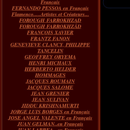
Français
FERNANDO PESSOA en Français
Flamenco.....Artistes et Créateurs...
FOROUGH FARROKHZAD
FOROUGH FARROKHZÂD
FRANCOIS XAVIER
FRANTZ FANON
GENEVIEVE CLANCY, PHILIPPE
TANCELIN
GEOFFREY ORYEMA
HENRI MICHAUX
HERBERTO HELDER
HOMMAGES
JACQUES ROUMAIN
JACQUES SALOME
JEAN GRENIER
JEAN SULIVAN
JIDDU KRISHNAMURTI
JORGE LUIS BORGES en Français
JOSE ANGEL VALENTE en Français
JUAN GELMAN..en Français
JUAN LARREA...en Français