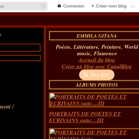
Connexion
+
Créer mon blog
EMMILA GITANA
T
Poésie, Littérature, Peinture, World
music, Flamenco
Accueil du blog
Créer un blog avec CanalBlog
Flux RSS
ALBUMS PHOTOS
ement /
PORTRAITS DE POETES ET
ECRIVAINS suite....III