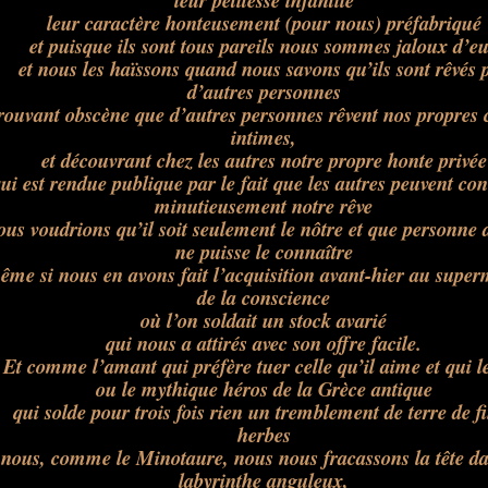
leur petitesse infantile
leur caractère honteusement (pour nous) préfabriqué
et puisque ils sont tous pareils nous sommes jaloux d’e
et nous les haïssons quand nous savons qu’ils sont rêvés 
d’autres personnes
rouvant obscène que d’autres personnes rêvent nos propres 
intimes,
et découvrant chez les autres notre propre honte privée
ui est rendue publique par le fait que les autres peuvent con
minutieusement notre rêve
ous voudrions qu’il soit seulement le nôtre et que personne 
ne puisse le connaître
ême si nous en avons fait l’acquisition avant-hier au supe
de la conscience
où l’on soldait un stock avarié
qui nous a attirés avec son offre facile.
Et comme l’amant qui préfère tuer celle qu’il aime et qui le
ou le mythique héros de la Grèce antique
qui solde pour trois fois rien un tremblement de terre de f
herbes
nous, comme le Minotaure, nous nous fracassons la tête da
labyrinthe anguleux,