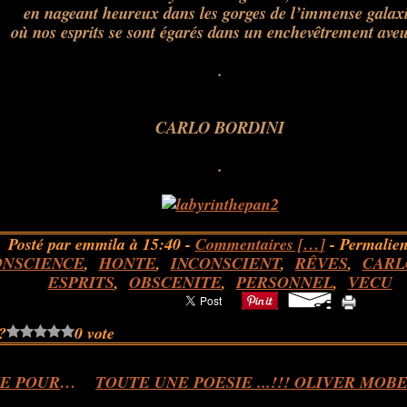
en nageant heureux dans les gorges de l’immense galax
où nos esprits se sont égarés dans un enchevêtrement ave
.
.
.
CARLO BORDINI
.
.
.
Posté par emmila à 15:40 -
Commentaires [
…
]
- Permalien
ONSCIENCE
,
HONTE
,
INCONSCIENT
,
RÊVES
,
CARL
ESPRITS
,
OBSCENITE
,
PERSONNEL
,
VECU
?
0 vote
SONATINE POUR PIANO