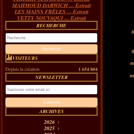
MAHMOUD DARWICH ... Extrait
LES MAINS FRÊLES ... Extrait
VETTY NOUVAQUI ... Extrait
RECHERCHE
t
q
VISITEURS
n
1 654 804
Depuis la création
m
NEWSLETTER
ARCHIVES
2026
Août
2025
(11)