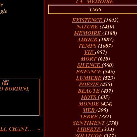
LA MÉMOIRE
ie
TAGS
ugle
EXISTENCE
(1643)
NATURE
(1410)
MEMOIRE
(1188)
AMOUR
(1087)
TEMPS
(1087)
VIE
(957)
MORT
(610)
SILENCE
(560)
ENFANCE
(545)
LUMIERE
(523)
 [
#
]
POESIE
(455)
O BORDINI
,
BEAUTE
(437)
MOTS
(435)
MONDE
(424)
MER
(395)
TERRE
(381)
SENTIMENT
(376)
TOUTE UNE POESIE ...!!! OLIVER MOBELI, CHANTEUR DE RUE...
LIBERTE
(324)
SOLITUDE
(317)