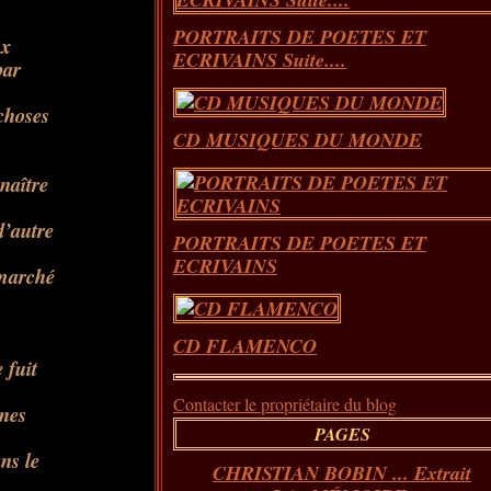
PORTRAITS DE POETES ET
ux
ECRIVAINS Suite....
par
choses
CD MUSIQUES DU MONDE
naître
d’autre
PORTRAITS DE POETES ET
ECRIVAINS
rmarché
CD FLAMENCO
 fuit
Contacter le propriétaire du blog
ines
PAGES
ns le
CHRISTIAN BOBIN ... Extrait