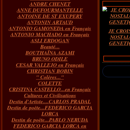
ANDRE CHENET
Janvier
Février
Juillet
Mars
Avril
Août
Juin
Mai
(82)
(84)
(76)
(40)
(65)
(72)
(68)
(60)
ANNE DUFOURMANTELLE
Janvier
Février
Juillet
Mars
Avril
Juin
Mai
(89)
(65)
(62)
(66)
(31)
(70)
(86)
ANTOINE DE ST EXUPERY
Janvier
Février
Mars
Avril
Juin
Mai
(97)
(26)
(59)
(66)
(67)
(66)
ANTONIN ARTAUD
Janvier
Février
Mars
Avril
(73)
(73)
(55)
(73)
ANTONIO GAMONEDA en Français
Janvier
Février
Mars
(100)
(54)
(43)
JE CROI
ANTONIO MACHADO en Français
Février
Janvier
(146)
(51)
NOSTAL
ASLI ERDOGAN
Janvier
(124)
GENETI
Beauté...
BOUTHAÏNA AZAMI
BRUNO ODILE
CESAR VALLEJO en Français
CHRISTIAN BOBIN
" Colères..."
COLETTE
CRISTINA CASTELLO...en Français
Cultures et Civilisations
Destin d'Artiste....CARLOS PRADAL
Destin de poète...FEDERICO GARCIA
LORCA
Destin de poète...PABLO NERUDA
FEDERICO GARCIA LORCA en