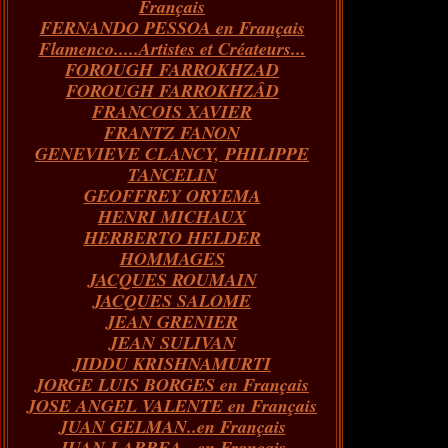
Français
FERNANDO PESSOA en Français
Flamenco.....Artistes et Créateurs...
FOROUGH FARROKHZAD
FOROUGH FARROKHZÂD
FRANCOIS XAVIER
FRANTZ FANON
GENEVIEVE CLANCY, PHILIPPE
TANCELIN
GEOFFREY ORYEMA
HENRI MICHAUX
HERBERTO HELDER
HOMMAGES
JACQUES ROUMAIN
JACQUES SALOME
JEAN GRENIER
JEAN SULIVAN
JIDDU KRISHNAMURTI
JORGE LUIS BORGES en Français
JOSE ANGEL VALENTE en Français
JUAN GELMAN..en Français
JUAN LARREA...en Français