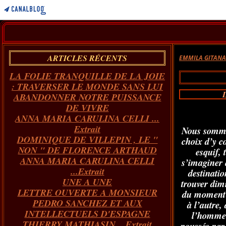
ARTICLES RÉCENTS
EMMILA GITAN
LA FOLIE TRANQUILLE DE LA JOIE
: TRAVERSER LE MONDE SANS LUI
ABANDONNER NOTRE PUISSANCE
DE VIVRE
ANNA MARIA CARULINA CELLI ...
Extrait
Nous sommes
DOMINIQUE DE VILLEPIN , LE "
choix d’y co
NON " DE FLORENCE ARTHAUD
esquif, 
ANNA MARIA CARULINA CELLI
s’imaginer 
...Extrait
destinatio
UNE A UNE
trouver dim
LETTRE OUVERTE A MONSIEUR
du moment »
PEDRO SANCHEZ ET AUX
à l’autre,
INTELLECTUELS D'ESPAGNE
l’homme !
THIERRY MATHIASIN... Extrait