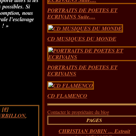
porte alors si les
 possibles. Si
PORTRAITS DE POETES ET
somption, nous
ECRIVAINS Suite....
rale l’esclavage
 ! »
CD MUSIQUES DU MONDE
PORTRAITS DE POETES ET
ECRIVAINS
CD FLAMENCO
 [
#
]
Contacter le propriétaire du blog
URBILLON
,
PAGES
CHRISTIAN BOBIN ... Extrait