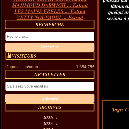
poussés par 
MAHMOUD DARWICH ... Extrait
tâtonnem
LES MAINS FRÊLES ... Extrait
quelqu’un
VETTY NOUVAQUI ... Extrait
serions à 
RECHERCHE
VISITEURS
1 654 795
Depuis la création
NEWSLETTER
ARCHIVES
Tags:
C
2026
Août
2025
(11)