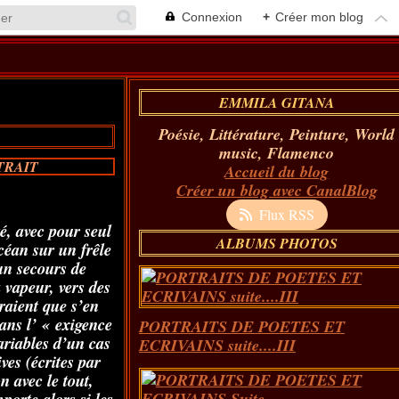
Connexion
+
Créer mon blog
EMMILA GITANA
Poésie, Littérature, Peinture, World
music, Flamenco
TRAIT
Accueil du blog
Créer un blog avec CanalBlog
Flux RSS
é, avec pour seul
ALBUMS PHOTOS
céan sur un frêle
cun secours de
 vapeur, vers des
rraient que s’en
ans l’ « exigence
PORTRAITS DE POETES ET
ariables d’un cas
ECRIVAINS suite....III
ives (écrites par
 avec le tout,