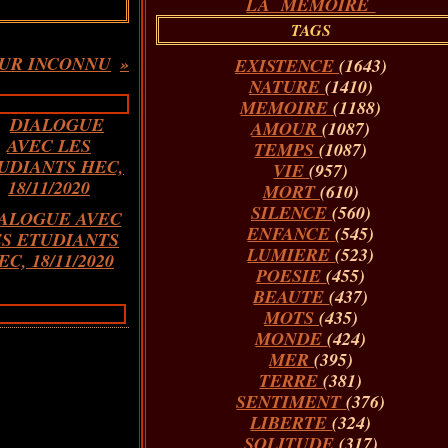
LA MÉMOIRE
TAGS
UR INCONNU
EXISTENCE
(1643)
NATURE
(1410)
MEMOIRE
(1188)
AMOUR
(1087)
TEMPS
(1087)
VIE
(957)
MORT
(610)
SILENCE
(560)
ALOGUE AVEC
ENFANCE
(545)
ES ETUDIANTS
LUMIERE
(523)
EC, 18/11/2020
POESIE
(455)
BEAUTE
(437)
MOTS
(435)
MONDE
(424)
MER
(395)
TERRE
(381)
SENTIMENT
(376)
LIBERTE
(324)
SOLITUDE
(317)