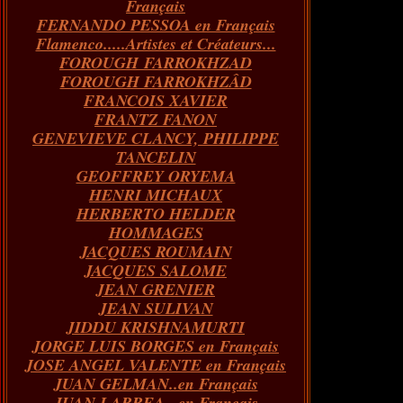
Français
FERNANDO PESSOA en Français
Flamenco.....Artistes et Créateurs...
FOROUGH FARROKHZAD
FOROUGH FARROKHZÂD
FRANCOIS XAVIER
FRANTZ FANON
GENEVIEVE CLANCY, PHILIPPE
TANCELIN
GEOFFREY ORYEMA
HENRI MICHAUX
HERBERTO HELDER
HOMMAGES
JACQUES ROUMAIN
JACQUES SALOME
JEAN GRENIER
JEAN SULIVAN
JIDDU KRISHNAMURTI
JORGE LUIS BORGES en Français
JOSE ANGEL VALENTE en Français
JUAN GELMAN..en Français
JUAN LARREA...en Français