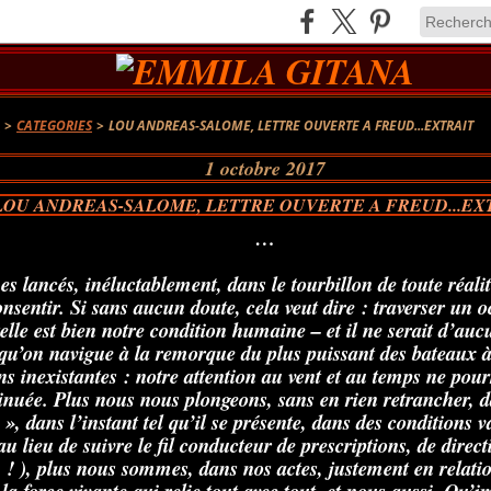
A
>
CATEGORIES
>
LOU ANDREAS-SALOME, LETTRE OUVERTE A FREUD...EXTRAIT
1 octobre 2017
LOU ANDREAS-SALOME, LETTRE OUVERTE A FREUD...EX
…
 lancés, inéluctablement, dans le tourbillon de toute réalit
nsentir. Si sans aucun doute, cela veut dire : traverser un o
telle est bien notre condition humaine – et il ne serait d’au
qu’on navigue à la remorque du plus puissant des bateaux à
ns inexistantes : notre attention au vent et au temps ne pou
inuée. Plus nous nous plongeons, sans en rien retrancher, d
, dans l’instant tel qu’il se présente, dans des conditions v
 au lieu de suivre le fil conducteur de prescriptions, de direct
 ), plus nous sommes, dans nos actes, justement en relation