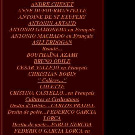
ANDRE CHENET
Janvier
Février
Juillet
Mars
Avril
Août
Juin
Mai
(82)
(84)
(76)
(40)
(65)
(72)
(68)
(60)
ANNE DUFOURMANTELLE
Janvier
Février
Juillet
Mars
Avril
Juin
Mai
(89)
(65)
(62)
(66)
(31)
(70)
(86)
ANTOINE DE ST EXUPERY
Janvier
Février
Mars
Avril
Juin
Mai
(97)
(26)
(59)
(66)
(67)
(66)
ANTONIN ARTAUD
Janvier
Février
Mars
Avril
(73)
(73)
(55)
(73)
ANTONIO GAMONEDA en Français
Janvier
Février
Mars
(100)
(54)
(43)
ANTONIO MACHADO en Français
Février
Janvier
(146)
(51)
ASLI ERDOGAN
Janvier
(124)
Beauté...
BOUTHAÏNA AZAMI
BRUNO ODILE
CESAR VALLEJO en Français
CHRISTIAN BOBIN
" Colères..."
COLETTE
CRISTINA CASTELLO...en Français
Cultures et Civilisations
Destin d'Artiste....CARLOS PRADAL
Destin de poète...FEDERICO GARCIA
LORCA
Destin de poète...PABLO NERUDA
FEDERICO GARCIA LORCA en