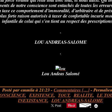
la force vivante qui relie tout avec tout, et nous aussi. Qu’im
ents de notre conscience sont entachés de toutes les erreurs
 taxe ce comportement d’immoralité, d’arbitraire et de pré
plus forte raison autorisés à taxer de confortable incurie mo
infantile de celui qui s’en tient au respect des prescriptions
.
LOU ANDREAS-SALOME
.
Lou Andeas Salomé
Posté par emmila à 21:23 -
Commentaires [
…
]
- Permalien
ONSCIENCE
,
EXISTENCE
,
TOUT
,
REALITE
,
LE TO
INEXISTANCE
,
LOU ANDREAS-SALOME