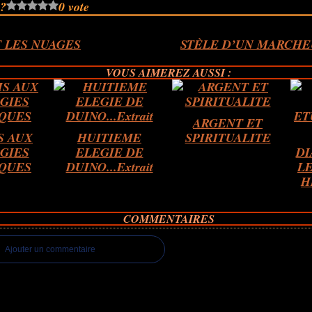
 ?
0 vote
 LES NUAGES
STÈLE D’UN MARCHE
VOUS AIMEREZ AUSSI :
ARGENT ET
S AUX
HUITIEME
SPIRITUALITE
GIES
ELEGIE DE
DI
QUES
DUINO...Extrait
L
H
COMMENTAIRES
Ajouter un commentaire