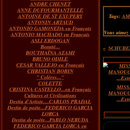
ANDRE CHENET
Janvier
Février
Juillet
Mars
Avril
Août
Juin
Mai
(82)
(84)
(76)
(40)
(65)
(72)
(68)
(60)
ANNE DUFOURMANTELLE
Janvier
Février
Juillet
Mars
Avril
Juin
Mai
(89)
(65)
(62)
(66)
(31)
(70)
(86)
ANTOINE DE ST EXUPERY
Tags:
AM
Janvier
Février
Mars
Avril
Juin
Mai
(97)
(26)
(59)
(66)
(67)
(66)
ANTONIN ARTAUD
Janvier
Février
Mars
Avril
(73)
(73)
(55)
(73)
ANTONIO GAMONEDA en Français
Janvier
Février
Mars
(100)
(54)
(43)
Vous aimez
ANTONIO MACHADO en Français
Février
Janvier
(146)
(51)
ASLI ERDOGAN
Janvier
(124)
Beauté...
SCHUBER
BOUTHAÏNA AZAMI
BRUNO ODILE
CESAR VALLEJO en Français
CHRISTIAN BOBIN
" Colères..."
COLETTE
MISS
CRISTINA CASTELLO...en Français
MANOUC
Cultures et Civilisations
...Ext
Destin d'Artiste....CARLOS PRADAL
Destin de poète...FEDERICO GARCIA
LORCA
Destin de poète...PABLO NERUDA
FEDERICO GARCIA LORCA en