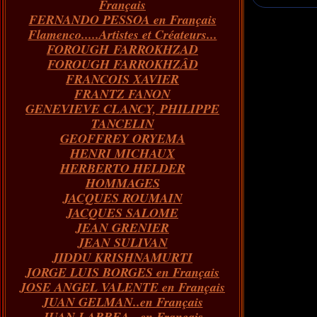
Français
FERNANDO PESSOA en Français
Flamenco.....Artistes et Créateurs...
FOROUGH FARROKHZAD
FOROUGH FARROKHZÂD
FRANCOIS XAVIER
FRANTZ FANON
GENEVIEVE CLANCY, PHILIPPE
TANCELIN
GEOFFREY ORYEMA
HENRI MICHAUX
HERBERTO HELDER
HOMMAGES
JACQUES ROUMAIN
JACQUES SALOME
JEAN GRENIER
JEAN SULIVAN
JIDDU KRISHNAMURTI
JORGE LUIS BORGES en Français
JOSE ANGEL VALENTE en Français
JUAN GELMAN..en Français
JUAN LARREA...en Français