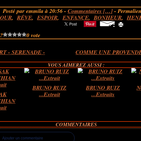
Posté par emmila à 20:56 -
Commentaires [
…
]
- Permalien
OUR
,
RÊVE
,
ESPOIR
,
ENFANCE
,
BONHEUR
,
HENR
 ?
0 vote
T - SERENADE -
COMME UNE PROVENDE
VOUS AIMEREZ AUSSI :
BRUNO RUIZ
BRUNO RUIZ
N
AK
...Extrait
...Extraits
HIAN
rait
COMMENTAIRES
Ajouter un commentaire