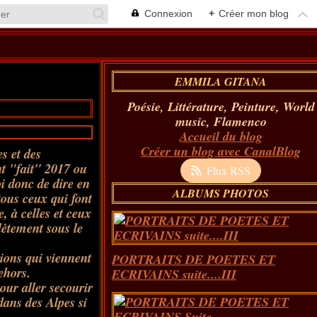
Connexion
+
Créer mon blog
EMMILA GITANA
Poésie, Littérature, Peinture, World
music, Flamenco
Accueil du blog
Créer un blog avec CanalBlog
s et des
nt "fait" 2017 ou
Flux RSS
oi donc de dire en
ALBUMS PHOTOS
tous ceux qui font
, à celles et ceux
lètement sous le
ions qui viennent
PORTRAITS DE POETES ET
ehors.
ECRIVAINS suite....III
ur aller secourir
dans des Alpes si