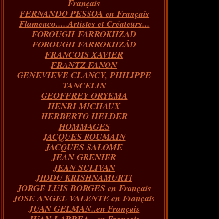
Français
FERNANDO PESSOA en Français
Flamenco.....Artistes et Créateurs...
FOROUGH FARROKHZAD
FOROUGH FARROKHZÂD
FRANCOIS XAVIER
FRANTZ FANON
GENEVIEVE CLANCY, PHILIPPE
TANCELIN
GEOFFREY ORYEMA
HENRI MICHAUX
HERBERTO HELDER
HOMMAGES
JACQUES ROUMAIN
JACQUES SALOME
JEAN GRENIER
JEAN SULIVAN
JIDDU KRISHNAMURTI
JORGE LUIS BORGES en Français
JOSE ANGEL VALENTE en Français
JUAN GELMAN..en Français
JUAN LARREA...en Français