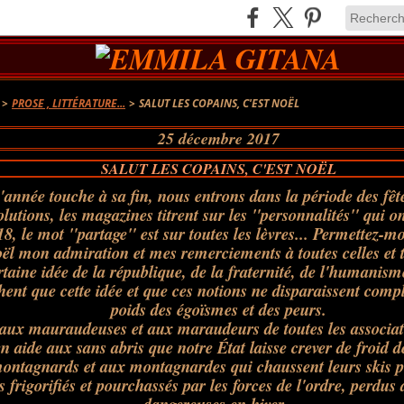
>
PROSE , LITTÉRATURE...
>
SALUT LES COPAINS, C'EST NOËL
25 décembre 2017
SALUT LES COPAINS, C'EST NOËL
'année touche à sa fin, nous entrons dans la période des fête
olutions, les magazines titrent sur les "personnalités" qui o
8, le mot "partage" est sur toutes les lèvres... Permettez-m
oël mon admiration et mes remerciements à toutes celles et 
rtaine idée de la république, de la fraternité, de l'humanisme
he
nt que cette idée et que ces notions ne disparaissent comp
poids des égoïsmes et des peurs.
aux mauraudeuses et aux maraudeurs de toutes les associat
en aide aux sans abris que notre État laisse crever de froid d
ntagnards et aux montagnardes qui chaussent leurs skis po
s frigorifiés et pourchassés par les forces de l'ordre, perdus 