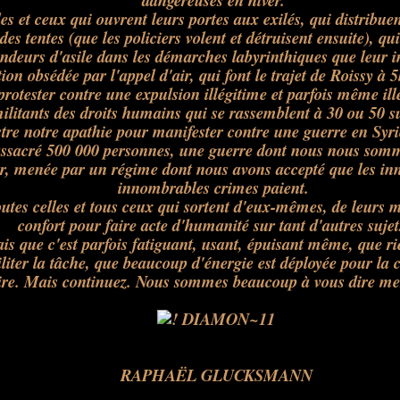
dangereuses en hiver.
es et ceux qui ouvrent leurs portes aux exilés, qui distribue
des tentes (que les policiers volent et détruisent ensuite), qui
deurs d'asile dans les démarches labyrinthiques que leur 
ion obsédée par l'appel d'air, qui font le trajet de Roissy à
protester contre une expulsion illégitime et parfois même ill
litants des droits humains qui se rassemblent à 30 ou 50 su
ustre notre apathie pour manifester contre une guerre en Syri
ssacré 500 000 personnes, une guerre dont nous nous somm
ur, menée par un régime dont nous avons accepté que les i
innombrables crimes paient.
utes celles et tous ceux qui sortent d'eux-mêmes, de leurs m
confort pour faire acte d'humanité sur tant d'autres suje
is que c'est parfois fatiguant, usant, épuisant même, que rie
iliter la tâche, que beaucoup d'énergie est déployée pour la
ire. Mais continuez. Nous sommes beaucoup à vous dire mer
RAPHAËL GLUCKSMANN