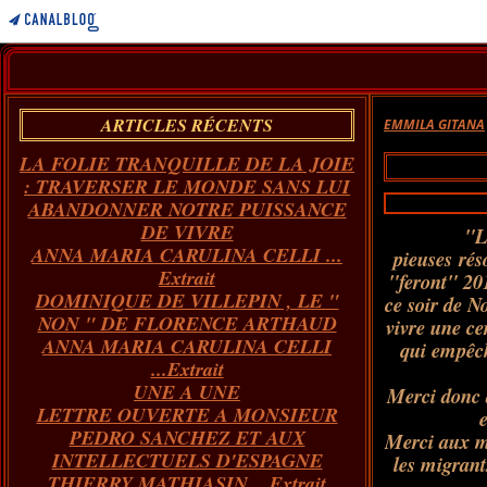
ARTICLES RÉCENTS
EMMILA GITANA
LA FOLIE TRANQUILLE DE LA JOIE
: TRAVERSER LE MONDE SANS LUI
ABANDONNER NOTRE PUISSANCE
DE VIVRE
"L
ANNA MARIA CARULINA CELLI ...
pieuses
rés
Extrait
"feront" 201
DOMINIQUE DE VILLEPIN , LE "
ce soir de N
NON " DE FLORENCE ARTHAUD
vivre une ce
ANNA MARIA CARULINA CELLI
qui empêc
...Extrait
UNE A UNE
Merci donc 
LETTRE OUVERTE A MONSIEUR
PEDRO SANCHEZ ET AUX
Merci aux mo
INTELLECTUELS D'ESPAGNE
les migrant
THIERRY MATHIASIN... Extrait