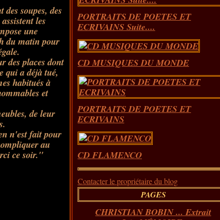
nt des soupes, des
PORTRAITS DE POETES ET
 assistent les
ECRIVAINS Suite....
impose une
 5h du matin pour
égale.
r des places dont
CD MUSIQUES DU MONDE
e qui a déjà tué,
es habitués à
nnommables et
PORTRAITS DE POETES ET
eubles, de leur
ECRIVAINS
ts.
n n'est fait pour
 compliquer au
ci ce soir."
CD FLAMENCO
Contacter le propriétaire du blog
PAGES
CHRISTIAN BOBIN ... Extrait