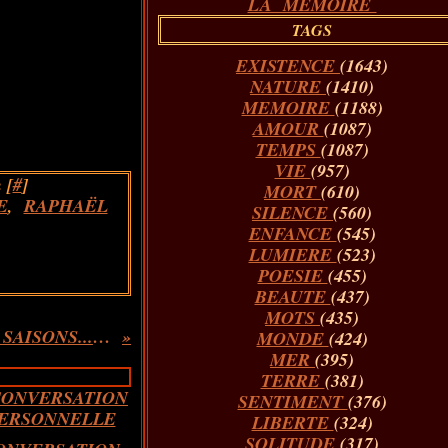
LA MÉMOIRE
TAGS
EXISTENCE
(1643)
NATURE
(1410)
MEMOIRE
(1188)
AMOUR
(1087)
TEMPS
(1087)
VIE
(957)
 [
#
]
MORT
(610)
E
,
RAPHAËL
SILENCE
(560)
ENFANCE
(545)
LUMIERE
(523)
POESIE
(455)
BEAUTE
(437)
MOTS
(435)
BELLES SAISONS...Extrait
MONDE
(424)
MER
(395)
TERRE
(381)
SENTIMENT
(376)
LIBERTE
(324)
SOLITUDE
(317)