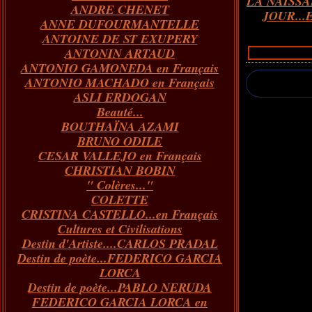
LA NAISS
ANDRE CHENET
Janvier
Février
Juillet
Mars
Avril
Août
Juin
Mai
(82)
(84)
(76)
(40)
(65)
(72)
(68)
(60)
JOUR...E
ANNE DUFOURMANTELLE
Janvier
Février
Juillet
Mars
Avril
Juin
Mai
(89)
(65)
(62)
(66)
(31)
(70)
(86)
ANTOINE DE ST EXUPERY
Janvier
Février
Mars
Avril
Juin
Mai
(97)
(26)
(59)
(66)
(67)
(66)
ANTONIN ARTAUD
Janvier
Février
Mars
Avril
(73)
(73)
(55)
(73)
ANTONIO GAMONEDA en Français
Janvier
Février
Mars
(100)
(54)
(43)
ANTONIO MACHADO en Français
Février
Janvier
(146)
(51)
ASLI ERDOGAN
Janvier
(124)
Beauté...
BOUTHAÏNA AZAMI
BRUNO ODILE
CESAR VALLEJO en Français
CHRISTIAN BOBIN
" Colères..."
COLETTE
CRISTINA CASTELLO...en Français
Cultures et Civilisations
Destin d'Artiste....CARLOS PRADAL
Destin de poète...FEDERICO GARCIA
LORCA
Destin de poète...PABLO NERUDA
FEDERICO GARCIA LORCA en