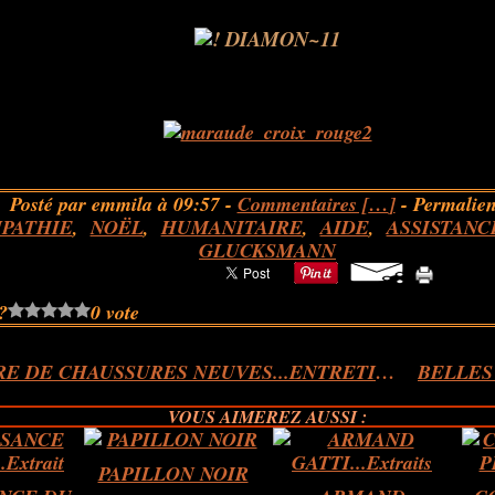
Posté par emmila à 09:57 -
Commentaires [
…
]
- Permalien
PATHIE
,
NOËL
,
HUMANITAIRE
,
AIDE
,
ASSISTANC
GLUCKSMANN
?
0 vote
UNE PAIRE DE CHAUSSURES NEUVES...ENTRETIEN...Extrait
VOUS AIMEREZ AUSSI :
PAPILLON NOIR