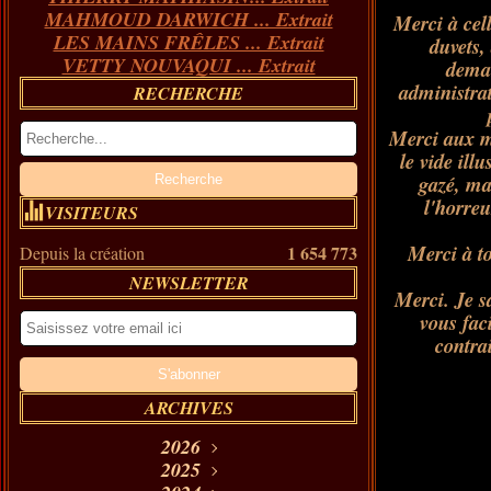
MAHMOUD DARWICH ... Extrait
Merci à cell
LES MAINS FRÊLES ... Extrait
duvets, 
VETTY NOUVAQUI ... Extrait
deman
administrat
RECHERCHE
Merci aux mi
le vide ill
gazé, ma
l'horre
VISITEURS
Merci à to
1 654 773
Depuis la création
NEWSLETTER
Merci. Je sa
vous fac
contra
ARCHIVES
2026
Août
2025
(11)