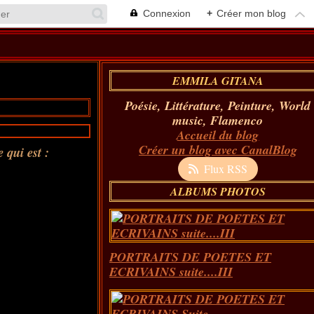
Connexion
+
Créer mon blog
EMMILA GITANA
Poésie, Littérature, Peinture, World
music, Flamenco
Accueil du blog
Créer un blog avec CanalBlog
qui est :
Flux RSS
ALBUMS PHOTOS
,
PORTRAITS DE POETES ET
ECRIVAINS suite....III