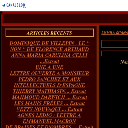
ARTICLES RÉCENTS
EMMILA GITAN
DOMINIQUE DE VILLEPIN , LE "
NON " DE FLORENCE ARTHAUD
ANNA MARIA CARULINA CELLI
...Extrait
Nous
UNE A UNE
LETTRE OUVERTE A MONSIEUR
PEDRO SANCHEZ ET AUX
INTELLECTUELS D'ESPAGNE
THIERRY MATHIASIN... Extrait
MAHMOUD DARWICH ... Extrait
LES MAINS FRÊLES ... Extrait
VETTY NOUVAQUI ... Extrait
AGNES LEDIG : LETTRE A
EMMANUEL MACRON
DE BRAISES ET D'OMBRES ... Extrait