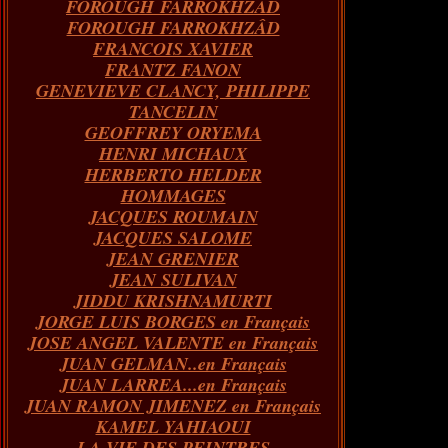
FOROUGH FARROKHZAD
FOROUGH FARROKHZÂD
FRANCOIS XAVIER
FRANTZ FANON
GENEVIEVE CLANCY, PHILIPPE
TANCELIN
GEOFFREY ORYEMA
HENRI MICHAUX
HERBERTO HELDER
HOMMAGES
JACQUES ROUMAIN
JACQUES SALOME
JEAN GRENIER
JEAN SULIVAN
JIDDU KRISHNAMURTI
JORGE LUIS BORGES en Français
JOSE ANGEL VALENTE en Français
JUAN GELMAN..en Français
JUAN LARREA...en Français
JUAN RAMON JIMENEZ en Français
KAMEL YAHIAOUI
LA VIE DES PEINTRES