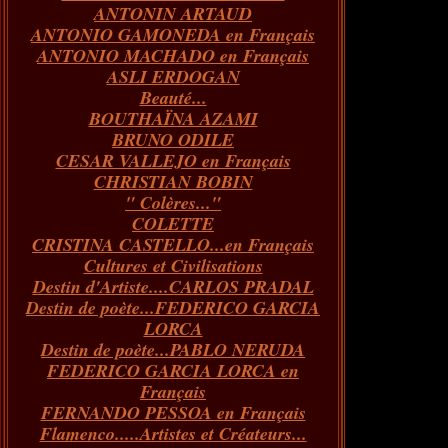
ANTONIN ARTAUD
Janvier
Février
Mars
Avril
(73)
(73)
(55)
(73)
ANTONIO GAMONEDA en Français
Janvier
Février
Mars
(100)
(54)
(43)
ANTONIO MACHADO en Français
Février
Janvier
(146)
(51)
ASLI ERDOGAN
Janvier
(124)
Beauté...
BOUTHAÏNA AZAMI
BRUNO ODILE
CESAR VALLEJO en Français
CHRISTIAN BOBIN
" Colères..."
COLETTE
CRISTINA CASTELLO...en Français
Cultures et Civilisations
Destin d'Artiste....CARLOS PRADAL
Destin de poète...FEDERICO GARCIA
LORCA
Destin de poète...PABLO NERUDA
FEDERICO GARCIA LORCA en
Français
FERNANDO PESSOA en Français
Flamenco.....Artistes et Créateurs...