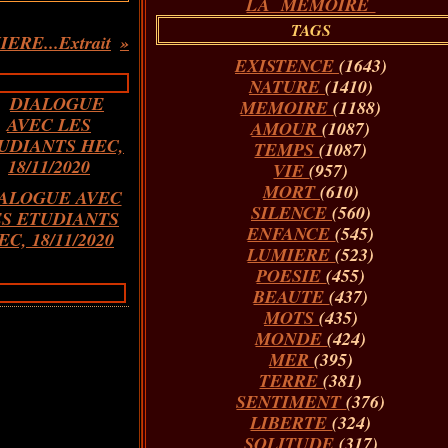
LA MÉMOIRE
TAGS
RE...Extrait
EXISTENCE
(1643)
NATURE
(1410)
MEMOIRE
(1188)
AMOUR
(1087)
TEMPS
(1087)
VIE
(957)
MORT
(610)
ALOGUE AVEC
SILENCE
(560)
ES ETUDIANTS
ENFANCE
(545)
EC, 18/11/2020
LUMIERE
(523)
POESIE
(455)
BEAUTE
(437)
MOTS
(435)
MONDE
(424)
MER
(395)
TERRE
(381)
SENTIMENT
(376)
LIBERTE
(324)
SOLITUDE
(317)