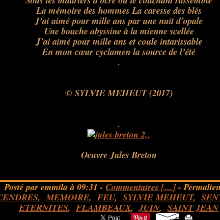
Sous les madriers d’ocre où le couchant rassemble
La mémoire des hommes La caresse des blés
J’ai aimé pour mille ans par une nuit d’opale
Une bouche abyssine à la mienne scellée
J’ai aimé pour mille ans et coule intarissable
En mon cœur cyclamen la source de l’été
.
© SYLVIE MEHEUT (2017)
.
Oeuvre Jules Breton
Posté par emmila à 09:31 -
Commentaires [
…
]
- Permalien
CENDRES
,
MEMOIRE
,
FEU
,
SYLVIE MEHEUT
,
SEN
ETERNITES
,
FLAMBEAUX
,
JUIN
,
SAINT JEAN