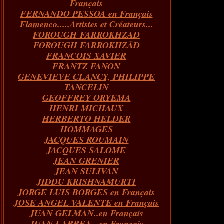
Français
FERNANDO PESSOA en Français
Flamenco.....Artistes et Créateurs...
FOROUGH FARROKHZAD
FOROUGH FARROKHZÂD
FRANCOIS XAVIER
FRANTZ FANON
GENEVIEVE CLANCY, PHILIPPE
TANCELIN
GEOFFREY ORYEMA
HENRI MICHAUX
HERBERTO HELDER
HOMMAGES
JACQUES ROUMAIN
JACQUES SALOME
JEAN GRENIER
JEAN SULIVAN
JIDDU KRISHNAMURTI
JORGE LUIS BORGES en Français
JOSE ANGEL VALENTE en Français
JUAN GELMAN..en Français
JUAN LARREA...en Français