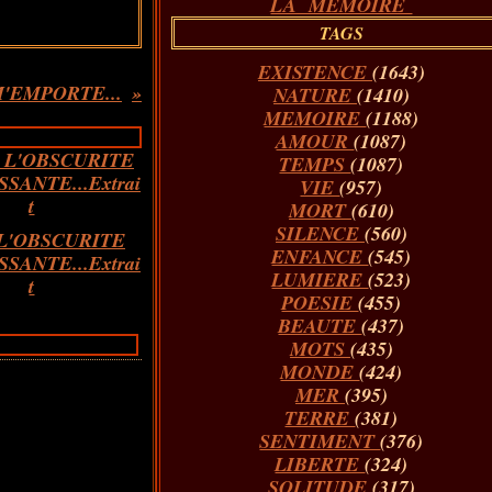
LA MÉMOIRE
TAGS
EXISTENCE
(1643)
'EMPORTE...
NATURE
(1410)
MEMOIRE
(1188)
AMOUR
(1087)
TEMPS
(1087)
VIE
(957)
MORT
(610)
SILENCE
(560)
L'OBSCURITE
ENFANCE
(545)
SANTE...Extrai
LUMIERE
(523)
t
POESIE
(455)
BEAUTE
(437)
MOTS
(435)
MONDE
(424)
MER
(395)
TERRE
(381)
SENTIMENT
(376)
LIBERTE
(324)
SOLITUDE
(317)