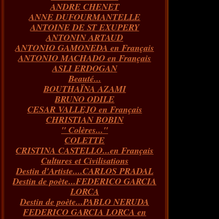
ANDRE CHENET
Janvier
Février
Juillet
Mars
Avril
Août
Juin
Mai
(82)
(84)
(76)
(40)
(65)
(72)
(68)
(60)
ANNE DUFOURMANTELLE
Janvier
Février
Juillet
Mars
Avril
Juin
Mai
(89)
(65)
(62)
(66)
(31)
(70)
(86)
ANTOINE DE ST EXUPERY
Janvier
Février
Mars
Avril
Juin
Mai
(97)
(26)
(59)
(66)
(67)
(66)
ANTONIN ARTAUD
Janvier
Février
Mars
Avril
(73)
(73)
(55)
(73)
ANTONIO GAMONEDA en Français
Janvier
Février
Mars
(100)
(54)
(43)
ANTONIO MACHADO en Français
Février
Janvier
(146)
(51)
ASLI ERDOGAN
Janvier
(124)
Beauté...
BOUTHAÏNA AZAMI
BRUNO ODILE
CESAR VALLEJO en Français
CHRISTIAN BOBIN
" Colères..."
COLETTE
CRISTINA CASTELLO...en Français
Cultures et Civilisations
Destin d'Artiste....CARLOS PRADAL
Destin de poète...FEDERICO GARCIA
LORCA
Destin de poète...PABLO NERUDA
FEDERICO GARCIA LORCA en