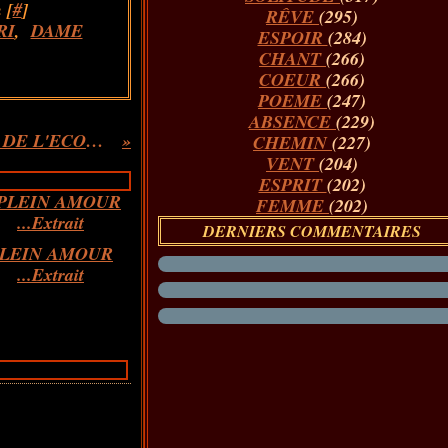
 [
#
]
RÊVE
(295)
RI
,
DAME
ESPOIR
(284)
CHANT
(266)
COEUR
(266)
POEME
(247)
ABSENCE
(229)
COURRIER DE CHRISTINE RENON, DIRECTRICE DE L'ECOLE MEHUL DE PANTIN, A L'INSPECTION ACADEMIQUE....AVANT DE SE SUICIDER
CHEMIN
(227)
VENT
(204)
ESPRIT
(202)
FEMME
(202)
DERNIERS COMMENTAIRES
LEIN AMOUR
...Extrait