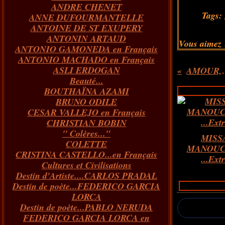
ANDRE CHENET
Janvier
Février
Juillet
Mars
Avril
Août
Juin
Mai
(82)
(84)
(76)
(40)
(65)
(72)
(68)
(60)
Tags:
ANNE DUFOURMANTELLE
Janvier
Février
Juillet
Mars
Avril
Juin
Mai
(89)
(65)
(62)
(66)
(31)
(70)
(86)
ANTOINE DE ST EXUPERY
Janvier
Février
Mars
Avril
Juin
Mai
(97)
(26)
(59)
(66)
(67)
(66)
ANTONIN ARTAUD
Janvier
Février
Mars
Avril
(73)
(73)
(55)
(73)
Vous aimez 
ANTONIO GAMONEDA en Français
Janvier
Février
Mars
(100)
(54)
(43)
ANTONIO MACHADO en Français
Février
Janvier
(146)
(51)
ASLI ERDOGAN
AMOUR, 
Janvier
(124)
Beauté...
BOUTHAÏNA AZAMI
BRUNO ODILE
CESAR VALLEJO en Français
CHRISTIAN BOBIN
" Colères..."
MISS
COLETTE
MANOUC
CRISTINA CASTELLO...en Français
...Extr
Cultures et Civilisations
Destin d'Artiste....CARLOS PRADAL
Destin de poète...FEDERICO GARCIA
LORCA
Destin de poète...PABLO NERUDA
FEDERICO GARCIA LORCA en