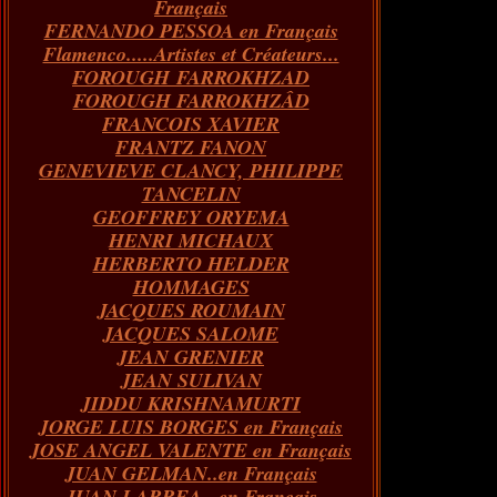
Français
FERNANDO PESSOA en Français
Flamenco.....Artistes et Créateurs...
FOROUGH FARROKHZAD
FOROUGH FARROKHZÂD
FRANCOIS XAVIER
FRANTZ FANON
GENEVIEVE CLANCY, PHILIPPE
TANCELIN
GEOFFREY ORYEMA
HENRI MICHAUX
HERBERTO HELDER
HOMMAGES
JACQUES ROUMAIN
JACQUES SALOME
JEAN GRENIER
JEAN SULIVAN
JIDDU KRISHNAMURTI
JORGE LUIS BORGES en Français
JOSE ANGEL VALENTE en Français
JUAN GELMAN..en Français
JUAN LARREA...en Français