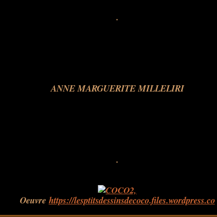
.
ANNE MARGUERITE MILLELIRI
.
Oeuvre
https://lesptitsdessinsdecoco.files.wordpress.co