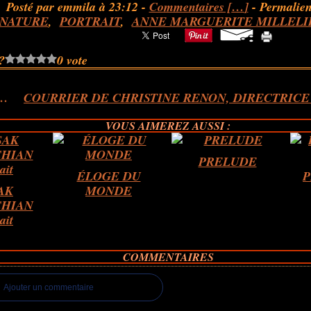
Posté par emmila à 23:12 -
Commentaires [
…
]
- Permalien
NATURE
,
PORTRAIT
,
ANNE MARGUERITE MILLELI
?
0 vote
POESIE, SAGESSE
VOUS AIMEREZ AUSSI :
PRELUDE
ÉLOGE DU
P
AK
MONDE
HIAN
ait
COMMENTAIRES
Ajouter un commentaire