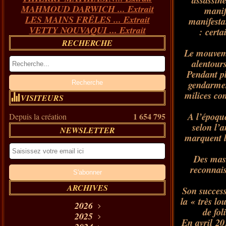
assassin
MAHMOUD DARWICH ... Extrait
manif
LES MAINS FRÊLES ... Extrait
manifestan
VETTY NOUVAQUI ... Extrait
: certa
RECHERCHE
Le mouvemen
alentour
Pendant pl
gendarmer
milices com
VISITEURS
A l’époqu
1 654 795
Depuis la création
selon l’
NEWSLETTER
marquent l
Des mass
reconnais
ARCHIVES
Son success
la
« très lo
2026
de fol
Août
2025
(11)
En avril 20