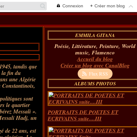
Connexion
+
Créer mon blog
EMMILA GITANA
Poésie, Littérature, Peinture, World
music, Flamenco
Accueil du blog
Créer un blog avec CanalBlog
1945, tandis que
 la fin du
Flux RSS
dans une Algérie
ALBUMS PHOTOS
u Constantinois,
politiques sont
ers le quartier
bérez Messali ».
PORTRAITS DE POETES ET
Messali Hadj, un
ECRIVAINS suite....III
é de 22 ans, est