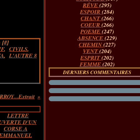
RÊVE
(295)
ESPOIR
(284)
CHANT
(266)
COEUR
(266)
POEME
(247)
ABSENCE
(229)
 [
#
]
CHEMIN
(227)
IF
,
CIVILS
,
VENT
(204)
TA
,
L'AUTRE 8
ESPRIT
(202)
FEMME
(202)
DERNIERS COMMENTAIRES
OY...Extrait