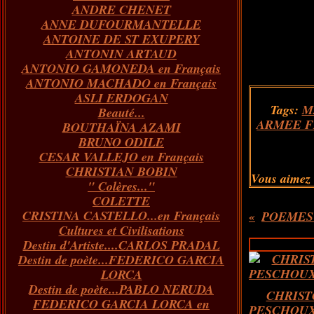
ANDRE CHENET
Janvier
Février
Juillet
Mars
Avril
Août
Juin
Mai
(82)
(84)
(76)
(40)
(65)
(72)
(68)
(60)
ANNE DUFOURMANTELLE
Janvier
Février
Juillet
Mars
Avril
Juin
Mai
(89)
(65)
(62)
(66)
(31)
(70)
(86)
ANTOINE DE ST EXUPERY
Janvier
Février
Mars
Avril
Juin
Mai
(97)
(26)
(59)
(66)
(67)
(66)
ANTONIN ARTAUD
Janvier
Février
Mars
Avril
(73)
(73)
(55)
(73)
ANTONIO GAMONEDA en Français
Janvier
Février
Mars
(100)
(54)
(43)
ANTONIO MACHADO en Français
Février
Janvier
(146)
(51)
ASLI ERDOGAN
Janvier
(124)
Tags:
M
Beauté...
ARMEE F
BOUTHAÏNA AZAMI
BRUNO ODILE
CESAR VALLEJO en Français
CHRISTIAN BOBIN
Vous aimez
" Colères..."
COLETTE
CRISTINA CASTELLO...en Français
POEMES 
Cultures et Civilisations
Destin d'Artiste....CARLOS PRADAL
Destin de poète...FEDERICO GARCIA
LORCA
Destin de poète...PABLO NERUDA
CHRIS
FEDERICO GARCIA LORCA en
PESCHOUX..