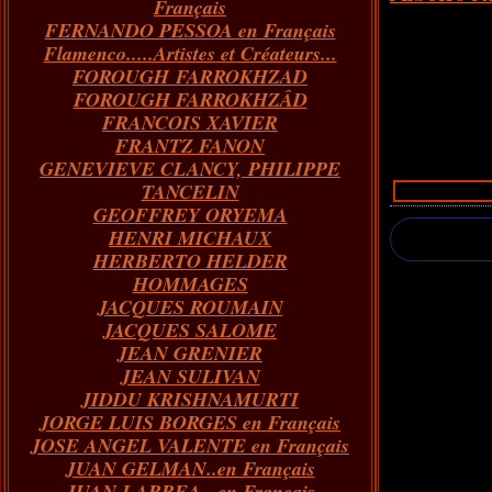
Français
FERNANDO PESSOA en Français
Flamenco.....Artistes et Créateurs...
FOROUGH FARROKHZAD
FOROUGH FARROKHZÂD
FRANCOIS XAVIER
FRANTZ FANON
GENEVIEVE CLANCY, PHILIPPE
TANCELIN
GEOFFREY ORYEMA
HENRI MICHAUX
HERBERTO HELDER
HOMMAGES
JACQUES ROUMAIN
JACQUES SALOME
JEAN GRENIER
JEAN SULIVAN
JIDDU KRISHNAMURTI
JORGE LUIS BORGES en Français
JOSE ANGEL VALENTE en Français
JUAN GELMAN..en Français
JUAN LARREA...en Français