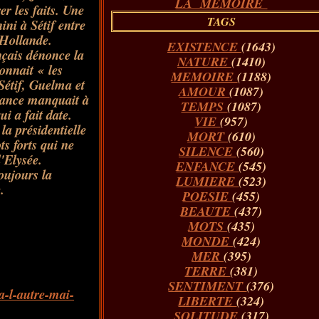
LA MÉMOIRE
r les faits. Une
TAGS
ni à Sétif entre
 Hollande.
EXISTENCE
(1643)
nçais dénonce la
NATURE
(1410)
connait
« les
MEMOIRE
(1188)
Sétif, Guelma et
AMOUR
(1087)
rance manquait à
TEMPS
(1087)
ui a fait date.
VIE
(957)
a présidentielle
MORT
(610)
ts forts qui ne
SILENCE
(560)
'Elysée.
ENFANCE
(545)
toujours la
LUMIERE
(523)
.
POESIE
(455)
BEAUTE
(437)
MOTS
(435)
MONDE
(424)
MER
(395)
TERRE
(381)
SENTIMENT
(376)
a-l-autre-mai-
LIBERTE
(324)
SOLITUDE
(317)