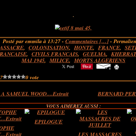
.
.
.
.
Posté par emmila à 13:27 -
Commentaires [
…
]
- Permalien
ASSACRE
,
COLONISATION
,
HONTE
,
FRANCE
,
SET
RANCAISE
,
CIVILS FRANCAIS
,
GUELMA
,
KHERRA
MAI 1945
,
MILICE
,
MORTS ALGERIENS
 ?
0 vote
A SAMUEL WOOD....Extrait
BERNARD PERRR
VOUS AIMEREZ AUSSI :
EPILOGUE
TOPHE
.Extrait
LES MASSACRES