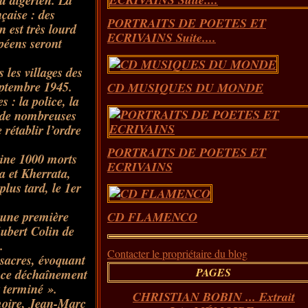
u algérien. La
çaise : des
PORTRAITS DE POETES ET
 est très lourd
ECRIVAINS Suite....
péens seront
les villages des
eptembre 1945.
CD MUSIQUES DU MONDE
 : la police, la
i de nombreuses
rétablir l’ordre
PORTRAITS DE POETES ET
eine 1000 morts
ECRIVAINS
a et Kherrata,
lus tard, le 1er
 une première
CD FLAMENCO
ubert Colin de
.
Contacter le propriétaire du blog
sacres, évoquant
PAGES
s ce déchaînement
t terminé »
.
CHRISTIAN BOBIN ... Extrait
émoire, Jean-Marc