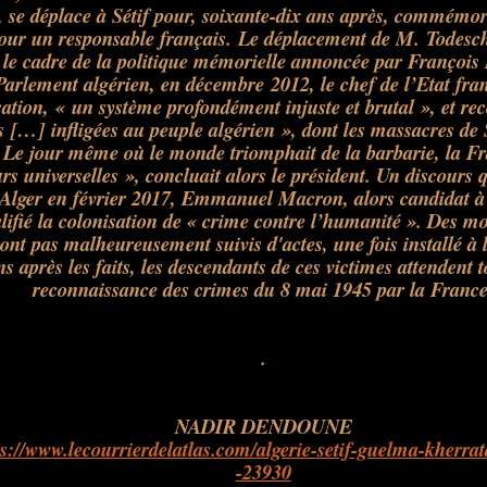
, se déplace à Sétif pour, soixante-dix ans après, commémore
our un responsable français. Le déplacement de M. Todeschi
 le cadre de la politique mémorielle annoncée par François
Parlement algérien, en décembre 2012, le chef de l’Etat fra
sation,
« un système profondément injuste et brutal »
, et re
es
[…]
infligées au peuple algérien »
, dont les massacres de 
 Le jour même où le monde triomphait de la barbarie, la F
urs universelles »
, concluait alors le président. Un discours q
 Alger en février 2017, Emmanuel Macron, alors candidat à l
lifié la colonisation de « crime contre l’humanité ». Des mo
ont pas malheureusement suivis d'actes, une fois installé à l
s après les faits, les descendants de ces victimes attendent 
reconnaissance des crimes du 8 mai 1945 par la France
.
.
.
.
.
NADIR DENDOUNE
ps://www.lecourrierdelatlas.com/algerie-setif-guelma-kherrat
-23930