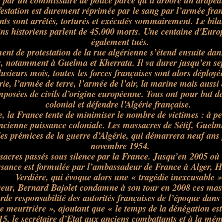
é par un commissaire de police parce qu’il arbore un drapea
estation est durement réprimée par le sang par l’armée fran
ts sont arrêtés, torturés et exécutés sommairement. Le bilan
ins historiens parlent de 45.000 morts. Une centaine d'Euro
également tués.
t de protestation de la rue algérienne s’étend ensuite dans 
s, notamment à Guelma et Kherrata. Il va durer jusqu’en s
usieurs mois, toutes les forces françaises sont alors déployées
ie, l’armée de terre, l’armée de l’air, la marine mais auss
posées de civils d’origine européenne. Tous ont pour but de 
colonial et défendre l’Algérie française.
e, la France tente de minimiser le nombre de victimes : à p
ancienne puissance coloniale. Les massacres de Sétif, Guelm
es prémices de la guerre d’Algérie, qui démarrera neuf ans p
novembre 1954.
acres passés sous silence par la France. Jusqu’en 2005 où
sance est formulée par l’ambassadeur de France à Alger, H
Verdière, qui évoque alors une
« tragédie inexcusable
»
eur, Bernard Bajolet condamne à son tour en 2008 ces mas
urde responsabilité des autorités françaises de l’époque dan
ie meurtrière »
, ajoutant que
« le temps de la dénégation es
15, le secrétaire d’Etat aux anciens combattants et à la m