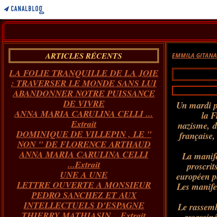
ARTICLES RÉCENTS
EMMILA GITAN
LA FOLIE TRANQUILLE DE LA JOIE
: TRAVERSER LE MONDE SANS LUI
ABANDONNER NOTRE PUISSANCE
DE VIVRE
Un mardi pa
ANNA MARIA CARULINA CELLI ...
la F
Extrait
nazisme, d
DOMINIQUE DE VILLEPIN , LE "
française,
NON " DE FLORENCE ARTHAUD
ANNA MARIA CARULINA CELLI
La manife
...Extrait
proscrit
UNE A UNE
européen po
LETTRE OUVERTE A MONSIEUR
Les manifes
PEDRO SANCHEZ ET AUX
INTELLECTUELS D'ESPAGNE
Le rassemb
THIERRY MATHIASIN... Extrait