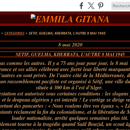
A
>
CATEGORIES
>
SETIF, GUELMA, KHERRATA, L'AUTRE 8 MAI 1945
8 mai 2020
SETIF, GUELMA, KHERRATA, L'AUTRE 8 MAI 1945
s comme les autres. Il y a 75 ans jour pour jour, le 8 mai 
rance et ses alliés célèbrent avec fierté leur liberté marquant
’autres en sont privés. De l’autre côté de la Méditerranée, 
 un rassemblement pacifiste est organisé à Sétif, une ville d
située à 300 km à l’est d’Alger.
station est autorisée sous certaines conditions : les slogans 
s et le drapeau algérien y est interdit ! Le cortège se dirige v
rtant des pancartes : « Nous voulons être vos égaux », « Li
tants réclament la fin du colonialisme, et la libération de 
leader nationaliste, arrêté quelques semaines plus tôt.
lement tourne à la tragédie quand Saâl Bouzid, un scout âg