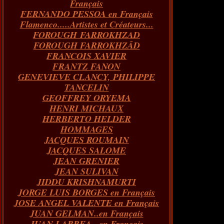
Français
FERNANDO PESSOA en Français
Flamenco.....Artistes et Créateurs...
FOROUGH FARROKHZAD
FOROUGH FARROKHZÂD
FRANCOIS XAVIER
FRANTZ FANON
GENEVIEVE CLANCY, PHILIPPE
TANCELIN
GEOFFREY ORYEMA
HENRI MICHAUX
HERBERTO HELDER
HOMMAGES
JACQUES ROUMAIN
JACQUES SALOME
JEAN GRENIER
JEAN SULIVAN
JIDDU KRISHNAMURTI
JORGE LUIS BORGES en Français
JOSE ANGEL VALENTE en Français
JUAN GELMAN..en Français
JUAN LARREA...en Français