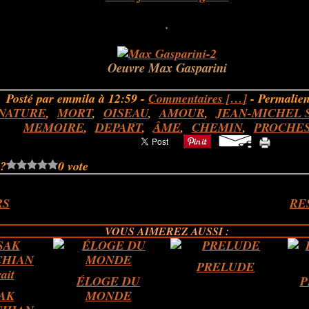
.
Oeuvre Max Gasparini
Posté par emmila à 12:59 -
Commentaires [
…
]
- Permalien
NATURE
,
MORT
,
OISEAU
,
AMOUR
,
JEAN-MICHEL 
MEMOIRE
,
DEPART
,
ÂME
,
CHEMIN
,
PROCHE
 ?
0 vote
RS
RE
VOUS AIMEREZ AUSSI :
PRELUDE
ÉLOGE DU
P
AK
MONDE