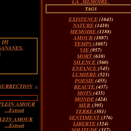
LA MÉMOIRE
TAGS
EXISTENCE
(1643)
NATURE
(1410)
MEMOIRE
(1188)
AMOUR
(1087)
 [
#
]
TEMPS
(1087)
SANANES
,
VIE
(957)
S
MORT
(610)
SILENCE
(560)
ENFANCE
(545)
LUMIERE
(523)
POESIE
(455)
SURRECTION
BEAUTE
(437)
MOTS
(435)
MONDE
(424)
MER
(395)
TERRE
(381)
SENTIMENT
(376)
LEIN AMOUR
LIBERTE
(324)
...Extrait
SOLITUDE
(317)