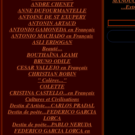
MANOUC
ANDRE CHENET
Janvier
Février
Juillet
Mars
Avril
Août
Juin
Mai
(82)
(84)
(76)
(40)
(65)
(72)
(68)
(60)
...Ext
ANNE DUFOURMANTELLE
Janvier
Février
Juillet
Mars
Avril
Juin
Mai
(89)
(65)
(62)
(66)
(31)
(70)
(86)
ANTOINE DE ST EXUPERY
Janvier
Février
Mars
Avril
Juin
Mai
(97)
(26)
(59)
(66)
(67)
(66)
ANTONIN ARTAUD
Janvier
Février
Mars
Avril
(73)
(73)
(55)
(73)
ANTONIO GAMONEDA en Français
Janvier
Février
Mars
(100)
(54)
(43)
ANTONIO MACHADO en Français
Février
Janvier
(146)
(51)
ASLI ERDOGAN
Janvier
(124)
Beauté...
BOUTHAÏNA AZAMI
BRUNO ODILE
CESAR VALLEJO en Français
CHRISTIAN BOBIN
" Colères..."
COLETTE
CRISTINA CASTELLO...en Français
Cultures et Civilisations
Destin d'Artiste....CARLOS PRADAL
Destin de poète...FEDERICO GARCIA
LORCA
Destin de poète...PABLO NERUDA
FEDERICO GARCIA LORCA en